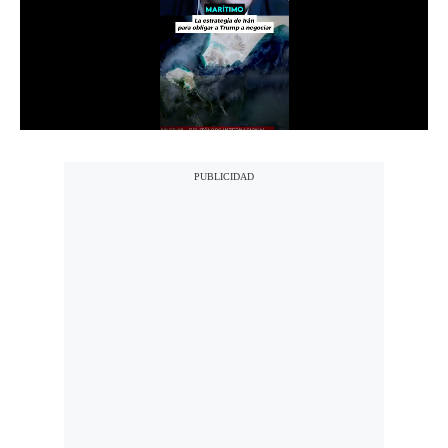
Notas Contratadas
Podcast
Gestión TV
Videos
Fotogalerías
gestion.pe
¿quiénes
Somos?
Términos
Y
Condiciones
Política
De
Privacidad