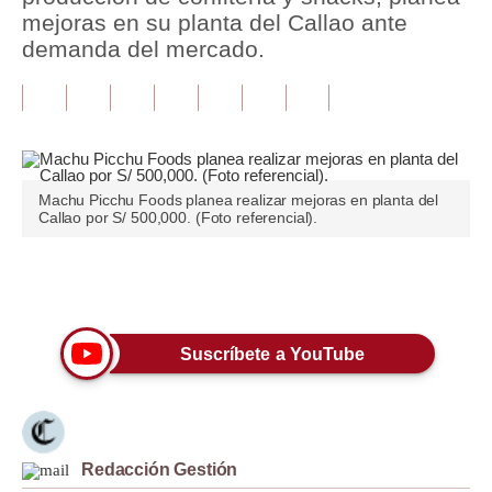
mejoras en su planta del Callao ante
Tu Dinero
demanda del mercado.
Finanzas Personales
Inmobiliarias
Plus G
Machu Picchu Foods planea realizar mejoras en planta del
Opinión
Callao por S/ 500,000. (Foto referencial).
Editorial
Únete a nuestro canal
Pregunta de hoy
Blogs
Suscríbete a YouTube
Tendencias
Lujo
Redacción Gestión
Viajes