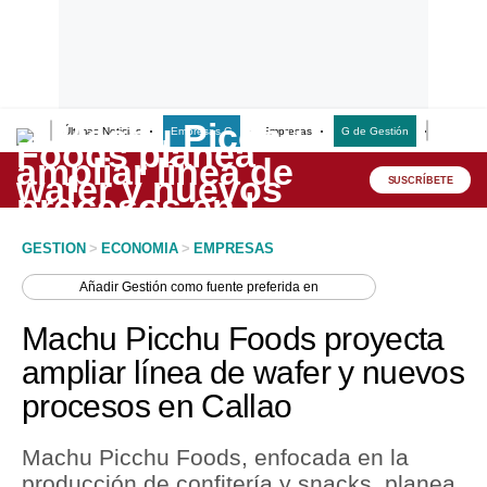
Últimas Noticias
Empresas G
Empresas
G de Gestión
Finanzas
Lo último
Peru Quiosco
SUSCRÍBETE
Portada
GESTION
>
ECONOMIA
>
EMPRESAS
Empresas
Añadir
Gestión
como fuente preferida en
Management & Empleo
Machu Picchu Foods proyecta
Economía
ampliar línea de wafer y nuevos
procesos en Callao
Mercados
Perú
Machu Picchu Foods, enfocada en la
producción de confitería y snacks, planea
Política