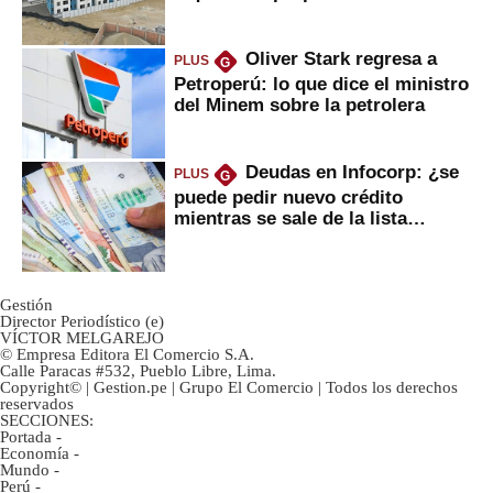
gobierno
Oliver Stark regresa a
PLUS
G
Petroperú: lo que dice el ministro
del Minem sobre la petrolera
Deudas en Infocorp: ¿se
PLUS
G
puede pedir nuevo crédito
mientras se sale de la lista
negra?
Gestión
Director Periodístico (e)
VÍCTOR MELGAREJO
© Empresa Editora El Comercio S.A.
Calle Paracas #532, Pueblo Libre, Lima.
Copyright© | Gestion.pe | Grupo El Comercio | Todos los derechos
reservados
SECCIONES:
Portada
-
Economía
-
Mundo
-
Perú
-