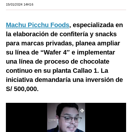
15/01/2024 14H16
Moda
Estilos
Machu Picchu Foods
, especializada en
Mundo
la elaboración de confitería y snacks
para marcas privadas, planea ampliar
EEUU
su línea de “Wafer 4″ e implementar
México
una línea de proceso de chocolate
España
continuo en su planta Callao 1. La
iniciativa demandaría una inversión de
Internacional
S/ 500,000.
Tecnología
Club del Suscriptor
Mix
G de Gestión