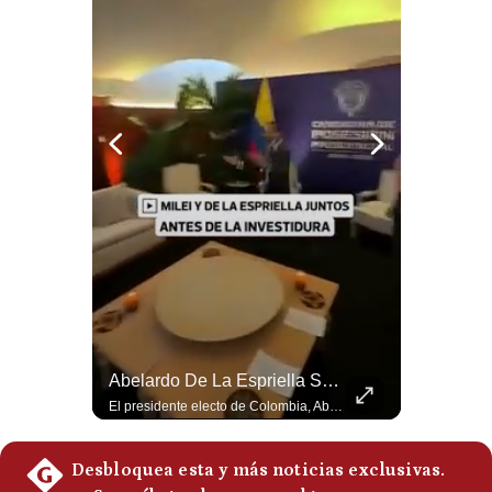
Notas Contratadas
Podcast
Gestión TV
Videos
Fotogalerías
gestion.pe
¿quiénes
Somos?
¿Irán Se Está Convirtiendo En Un Régimen Militar? | #radar24
Abelardo De La Espriella Se Reúne Con Javier Milei En Cali | Gestión Mundo
Términos
Y
Esteban Silva, politólogo internacional, señala que algunos analistas consideran que la estructura religiosa iraní estaría sirviendo para sostener el poder de una cúpula militar. Explica que la Guardia Revolucionaria está aumentando su influencia sobre la seguridad, las decisiones estratégicas y hasta asuntos económicos como el estrecho de Ormuz. #Iran #GuardiaRevolucionaria #Geopolitica #NoticiasInternacionales #Shorts 👉 Suscríbete y activa la campana para no perderte nuestro análisis diario. 🌎 Síguenos en nuestras redes sociales: 📌 Web oficial: https://gestion.pe/mundo/ 📌 LinkedIn: http://bit.ly/3HYIET0 📌 X (Twitter): http://bit.ly/4noZtX9 📌 TikTok: http://bit.ly/4evB6TO
El presidente electo de Colombia, Abelardo de la Espriella, sostuvo una reunión bilateral en Cali con el mandatario argentino Javier Milei. El encuentro se dio pocas horas antes de la ceremonia de investidura presidencial para el periodo 2026-2030, marcando el inicio de una nueva alianza estratégica regional. #DeLaEspriella #JavierMilei #Colombia #Argentina #PoliticaLatina #Shorts 👉 Suscríbete y activa la campana para no perderte nuestro análisis diario. 🌎 Síguenos en nuestras redes sociales: 📌 Web oficial: https://gestion.pe/mundo/ 📌 LinkedIn: http://bit.ly/3HYIET0 📌 X (Twitter): http://bit.ly/4noZtX9 📌 TikTok: http://bit.ly/4evB6TO
Condiciones
Política
De
Privacidad