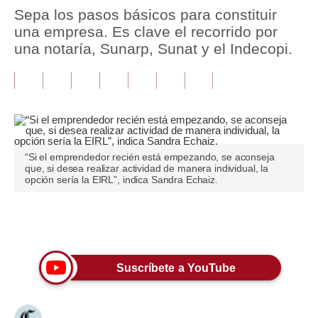
Sepa los pasos básicos para constituir
Tu Dinero
una empresa. Es clave el recorrido por
una notaría, Sunarp, Sunat y el Indecopi.
Finanzas Personales
Inmobiliarias
Plus G
Opinión
“Si el emprendedor recién está empezando, se aconseja
que, si desea realizar actividad de manera individual, la
Editorial
opción sería la EIRL”, indica Sandra Echaiz.
Pregunta de hoy
Únete a nuestro canal
Blogs
Tendencias
Suscríbete a YouTube
Lujo
Viajes