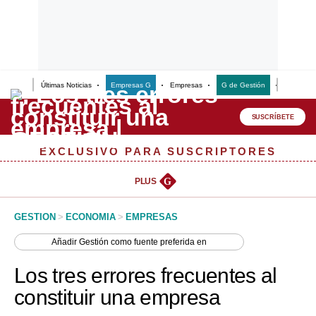
Últimas Noticias
Empresas G
Empresas
G de Gestión
Finanzas
Lo último
Peru Quiosco
SUSCRÍBETE
Portada
EXCLUSIVO PARA SUSCRIPTORES
Empresas
PLUS
G
Management & Empleo
GESTION
>
ECONOMIA
>
EMPRESAS
Economía
Añadir
Gestión
como fuente preferida en
Mercados
Los tres errores frecuentes al
Perú
constituir una empresa
Política