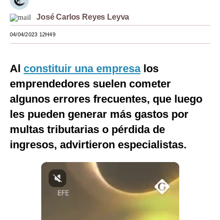
Moda
José Carlos Reyes Leyva
Estilos
04/04/2023 12H49
Mundo
Al
constituir una empresa
los
EEUU
emprendedores suelen cometer
México
algunos errores frecuentes, que luego
les pueden generar más gastos por
España
multas tributarias o pérdida de
Internacional
ingresos, advirtieron especialistas.
Tecnología
Club del Suscriptor
Mix
G de Gestión