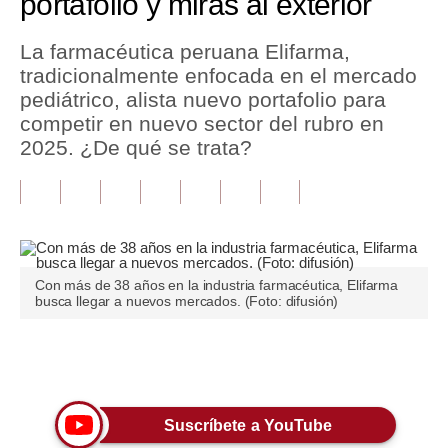
portafolio y miras al exterior
Tu Dinero
La farmacéutica peruana Elifarma,
tradicionalmente enfocada en el mercado
Finanzas Personales
pediátrico, alista nuevo portafolio para
Inmobiliarias
competir en nuevo sector del rubro en
2025. ¿De qué se trata?
Plus G
Opinión
Editorial
Pregunta de hoy
Con más de 38 años en la industria farmacéutica, Elifarma
busca llegar a nuevos mercados. (Foto: difusión)
Blogs
Tendencias
Únete a nuestro canal
Lujo
Suscríbete a YouTube
Viajes