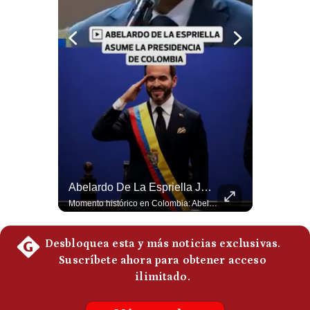
Notas Contratadas
Podcast
Gestión TV
Videos
Fotogalerías
La Verdadera Razón Por La Que China Apoya A Irán | Gestión Mundo
Abelardo De La Espriella Juramenta Como Nuevo Presidente | Gestión Mundo
gestion.pe
Guido Larson, analista internacional explica que la guerra no puede entenderse únicamente como un enfrentamiento entre Estados Unidos e Irán, sino también dentro de la competencia global entre Washington y Pekín. El analista sostiene que China mantiene su relación petrolera con Irán y que le interesa que Estados Unidos consuma recursos y pierda influencia. 🚀 ¿Quieres entender el mundo sin ruido? Únete a nuestra comunidad y forma parte del cambio. #GestiónNewsroomLive #NoticiasGlobales #AnálisisGeopolítico #EconomíaMundial #IA #Geopolítica #LatinosEnUSA #NoticiasEnEspañol 👉 Suscríbete y activa la campana para no perderte nuestro análisis diario. 🌎 Síguenos en nuestras redes sociales: 📌 Web oficial: https://gestion.pe/mundo/ 📌 LinkedIn: http://bit.ly/3HYIET0 📌 X (Twitter): http://bit.ly/4noZtX9 📌 TikTok: http://bit.ly/4evB6TO
Momento histórico en Colombia: Abelardo de la Espriella prestó juramento y recibió la banda presidencial en la Arena USC de Cali, convirtiéndose oficialmente en el nuevo Presidente de la República para el periodo 2026-2030. Por primera vez en la historia reciente del país, la investidura presidencial se celebró fuera de Bogotá. ¿Qué opinas del inicio de este nuevo mandato constitucional? #DeLaEspriella #Colombia #PosesionPresidencial #Cali #Shorts 👉 Suscríbete y activa la campana para no perderte nuestro análisis diario. 🌎 Síguenos en nuestras redes sociales: 📌 Web oficial: https://gestion.pe/mundo/ 📌 LinkedIn: http://bit.ly/3HYIET0 📌 X (Twitter): http://bit.ly/4noZtX9 📌 TikTok: http://bit.ly/4evB6TO
¿quiénes
Somos?
Términos
Y
Condiciones
Política
De
Privacidad