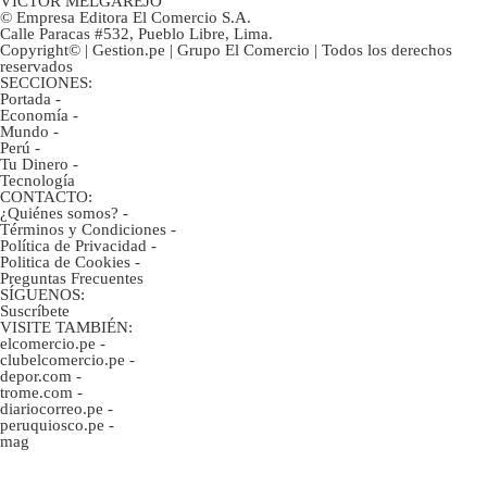
VÍCTOR MELGAREJO
© Empresa Editora El Comercio S.A.
Calle Paracas #532, Pueblo Libre, Lima.
Copyright© | Gestion.pe | Grupo El Comercio | Todos los derechos
reservados
SECCIONES:
Portada
-
Economía
-
Mundo
-
Perú
-
Tu Dinero
-
Tecnología
CONTACTO:
¿Quiénes somos?
-
Términos y Condiciones
-
Política de Privacidad
-
Politica de Cookies
-
Preguntas Frecuentes
SÍGUENOS:
Suscríbete
VISITE TAMBIÉN:
elcomercio.pe
-
clubelcomercio.pe
-
depor.com
-
trome.com
-
diariocorreo.pe
-
peruquiosco.pe
-
mag