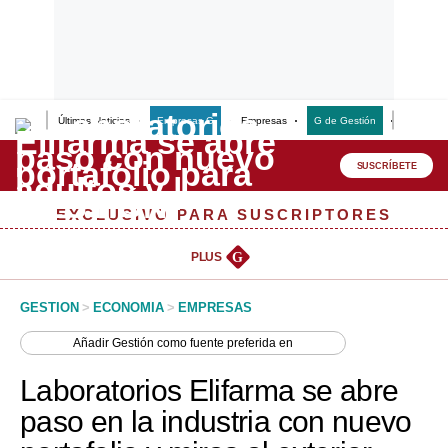
Últimas Noticias
Empresas G
Empresas
G de Gestión
Finanzas
Lo último
Peru Quiosco
SUSCRÍBETE
Portada
EXCLUSIVO PARA SUSCRIPTORES
Empresas
PLUS
G
Management & Empleo
GESTION
>
ECONOMIA
>
EMPRESAS
Economía
Añadir
Gestión
como fuente preferida en
Mercados
Laboratorios Elifarma se abre
Perú
paso en la industria con nuevo
Política