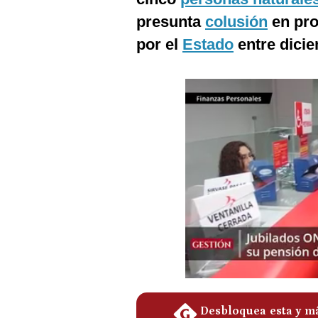
Podcast
presunta
colusión
en pro
Gestión TV
por el
Estado
entre dicie
Videos
Fotogalerías
gestion.pe
¿quiénes
Somos?
Términos
Y
Condiciones
Política
De
Privacidad
Politica