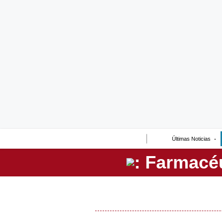
Lo último
Peru Quiosco
Portada
Empresas
Management & Empleo
Economía
Últimas Noticias
Mercados
Perú
Política
Tu Dinero