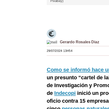
Pixabay)
Estilos
Mundo
Únete a nuestro canal
EEUU
México
Gerardo Rosales Diaz
España
29/07/2024 13H54
Internacional
Tecnología
Como se informó hace u
Club del Suscriptor
un presunto “cartel de l
Mix
de Investigación y Prom
de
Indecopi
inició un pr
G de Gestión
oficio contra 15 empresa
Notas Contratadas
cinco
personas naturale