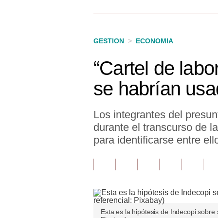
Finanzas Personales
Inmobiliarias
GESTION
>
ECONOMIA
Plus G
“Cartel de labor
Opinión
se habrían us
Editorial
Pregunta de hoy
Los integrantes del presun
durante el transcurso de 
Blogs
para identificarse entre ell
Tendencias
Lujo
Viajes
Moda
Esta es la hipótesis de Indecopi sobre 