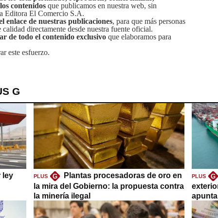
 los contenidos
que publicamos en nuestra web, sin
sa Editora El Comercio S.A.
el enlace de nuestras publicaciones
, para que más personas
calidad directamente desde nuestra fuente oficial.
tar de todo el contenido exclusivo
que elaboramos para
ar este esfuerzo.
US G
 ley
Plantas procesadoras de oro en
G
G
PLUS
PLUS
la mira del Gobierno: la propuesta contra
exteri
la minería ilegal
apuntar