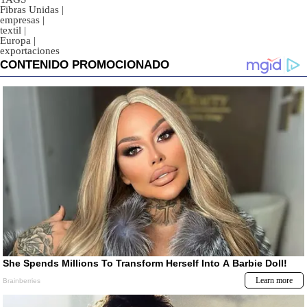
Fibras Unidas
|
empresas
|
textil
|
Europa
|
exportaciones