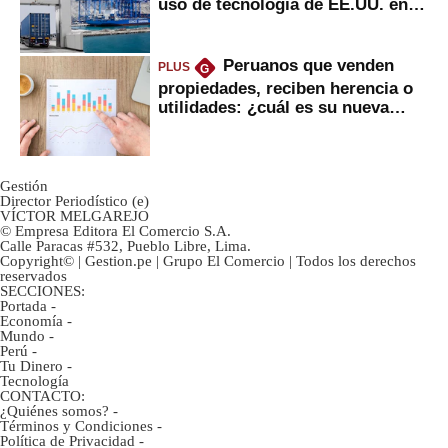
uso de tecnología de EE.UU. en
mercancías
Peruanos que venden
PLUS
G
propiedades, reciben herencia o
utilidades: ¿cuál es su nueva
inversión clave?
Gestión
Director Periodístico (e)
VÍCTOR MELGAREJO
© Empresa Editora El Comercio S.A.
Calle Paracas #532, Pueblo Libre, Lima.
Copyright© | Gestion.pe | Grupo El Comercio | Todos los derechos
reservados
SECCIONES:
Portada
-
Economía
-
Mundo
-
Perú
-
Tu Dinero
-
Tecnología
CONTACTO:
¿Quiénes somos?
-
Términos y Condiciones
-
Política de Privacidad
-