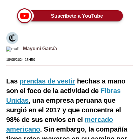
Moda
Suscríbete a YouTube
Estilos
Mundo
EEUU
Mayumi García
México
18/08/2024 15H50
España
Las
prendas de vestir
hechas a mano
Internacional
son el foco de la actividad de
Fibras
Tecnología
Unidas
, una empresa peruana que
Club del Suscriptor
surgió en el 2017 y que concentra el
98% de sus envíos en el
mercado
Mix
americano
. Sin embargo, la compañía
G de Gestión
tiene retos mayores en su camino por