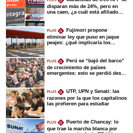
PLUS
G
disparan más de 24%, pero en
una caen, ¿a cuál está afiliado
usted?
Fujimori propone
PLUS
G
eliminar ley que puso en jaque
peajes: ¿qué implicaría los
usuarios?
Perú se “bajó del barco”
PLUS
G
de crecimiento de países
emergentes: esto se perdió desde
2022
UTP, UPN y Senati: las
PLUS
G
razones por la que los capitalinos
las prefieren para estudiar
Puerto de Chancay: lo
PLUS
G
que trae la marcha blanca por