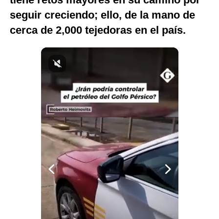
Notas Contratadas
seguir creciendo; ello, de la mano de
cerca de 2,000 tejedoras en el país.
Podcast
Gestión TV
Videos
Fotogalerías
gestion.pe
¿quiénes
Somos?
Términos
Y
Condiciones
Política
De
Privacidad