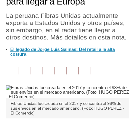
para llegar a Europa
Tu Dinero
La peruana Fibras Unidas actualmente
exporta a Estados Unidos y otros países;
Finanzas Personales
sin embargo, en el radar tiene llegar a
Inmobiliarias
otros destinos. Más detalles en esta nota.
Plus G
El legado de Jorge Luis Salinas: Del retail a la alta
costura
Opinión
Editorial
Pregunta de hoy
Blogs
Fibras Unidas fue creada en el 2017 y concentra el 98% de
Tendencias
sus envíos en el mercado americano. (Foto: HUGO PEREZ -
El Comercio)
Lujo
Viajes
Únete a nuestro canal