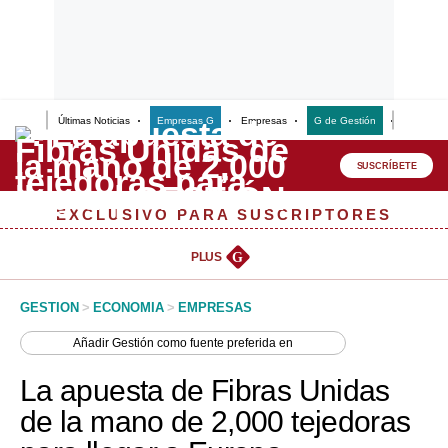
Últimas Noticias
Empresas G
Empresas
G de Gestión
Finanzas
Lo último
Peru Quiosco
SUSCRÍBETE
Portada
EXCLUSIVO PARA SUSCRIPTORES
Empresas
PLUS
G
Management & Empleo
GESTION
>
ECONOMIA
>
EMPRESAS
Economía
Añadir
Gestión
como fuente preferida en
Mercados
La apuesta de Fibras Unidas
Perú
de la mano de 2,000 tejedoras
Política