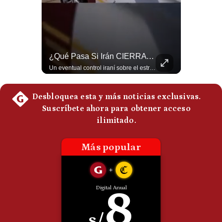
Politica
De
Cookies
Preguntas
Frecuentes
El Petróleo Cae, Pero Podría Dispararse Nuevamente | #radar24
¿Qué Pasa Si Irán CIERRA El Estrecho De Ormuz? | #radar24
Los precios internacionales del petróleo retrocedieron ante la posibilidad de un acuerdo para reabrir el estrecho de Ormuz. Sin embargo, la caída responde solo a una expectativa diplomática y un nuevo ataque contra un buque podría hacer regresar rápidamente la prima de riesgo. #Petroleo #EstrechoDeOrmuz #EconomiaGlobal #MercadoPetrolero #Crudo #NoticiasEconomicas #Geopolitica #Shorts 👉 Suscríbete y activa la campana para no perderte nuestro análisis diario. 🌎 Síguenos en nuestras redes sociales: 📌 Web oficial: https://gestion.pe/mundo/ 📌 LinkedIn: http://bit.ly/3HYIET0 📌 X (Twitter): http://bit.ly/4noZtX9 📌 TikTok: http://bit.ly/4evB6TO
Un eventual control iraní sobre el estrecho de Ormuz cambiaría radicalmente el equilibrio de poder, así lo explicó el analista Roberto Heimovits. Además, explicó que países como Arabia Saudita, Qatar, Emiratos Árabes Unidos, Irak y Kuwait dependen de esa ruta para exportar petróleo, gas y fertilizantes. #Geopolitica #Irán #EstrechoDeOrmuz #Petroleo #NoticiasInternacionales #RobertoHeimovits #Shorts 👉 Suscríbete y activa la campana para no perderte nuestro análisis diario. 🌎 Síguenos en nuestras redes sociales: 📌 Web oficial: https://gestion.pe/mundo/ 📌 LinkedIn: http://bit.ly/3HYIET0 📌 X (Twitter): http://bit.ly/4noZtX9 📌 TikTok: http://bit.ly/4evB6TO