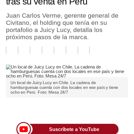
tras su venta en Perú
Tu Dinero
Juan Carlos Verme, gerente general de
Civitano, el holding que tenía en su
Finanzas Personales
portafolio a Juicy Lucy, detalla los
Inmobiliarias
próximos pasos de la marca.
Plus G
Opinión
Editorial
Un local de Juicy Lucy en Chile. La cadena de
Pregunta de hoy
hamburguesas cuenta con dos locales en ese país y tiene
ocho en Perú. Foto: Mesa 24/7
Blogs
Tendencias
Únete a nuestro canal
Lujo
Suscríbete a YouTube
Viajes