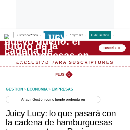
Últimas Noticias
Empresas G
Empresas
G de Gestión
Finanzas
Lo último
Peru Quiosco
SUSCRÍBETE
Portada
EXCLUSIVO PARA SUSCRIPTORES
Empresas
PLUS
G
Management & Empleo
GESTION
>
ECONOMIA
>
EMPRESAS
Economía
Añadir
Gestión
como fuente preferida en
Mercados
Juicy Lucy: lo que pasará con
Perú
la cadena de hamburguesas
Política