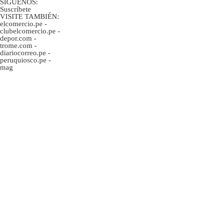
SÍGUENOS:
Suscríbete
VISITE TAMBIÉN:
elcomercio.pe
-
clubelcomercio.pe
-
depor.com
-
trome.com
-
diariocorreo.pe
-
peruquiosco.pe
-
mag