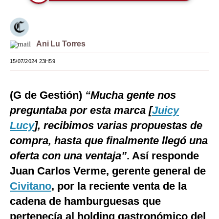
Moda
Estilos
Ani Lu Torres
Mundo
15/07/2024 23H59
EEUU
México
(G de Gestión)
“Mucha gente nos
preguntaba por esta marca [
Juicy
España
Lucy
], recibimos varias propuestas de
Internacional
compra, hasta que finalmente llegó una
Tecnología
oferta con una ventaja”
. Así responde
Juan Carlos Verme, gerente general de
Club del Suscriptor
Civitano
, por la reciente venta de la
Mix
cadena de hamburguesas que
G de Gestión
pertenecía al holding gastronómico del