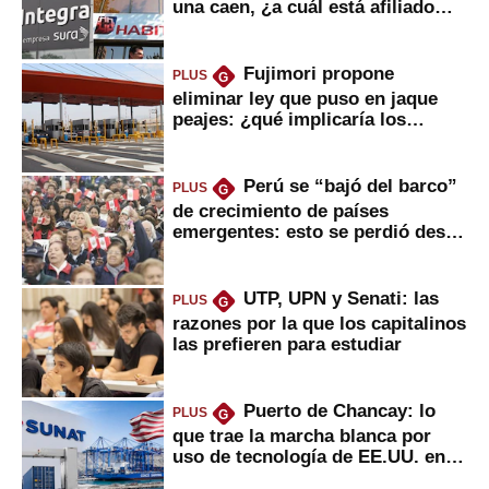
una caen, ¿a cuál está afiliado
usted?
Fujimori propone
PLUS
G
eliminar ley que puso en jaque
peajes: ¿qué implicaría los
usuarios?
Perú se “bajó del barco”
PLUS
G
de crecimiento de países
emergentes: esto se perdió desde
2022
UTP, UPN y Senati: las
PLUS
G
razones por la que los capitalinos
las prefieren para estudiar
Puerto de Chancay: lo
PLUS
G
que trae la marcha blanca por
uso de tecnología de EE.UU. en
mercancías