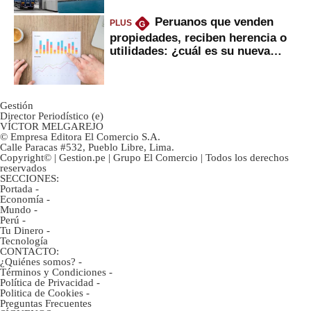
Peruanos que venden
PLUS
G
propiedades, reciben herencia o
utilidades: ¿cuál es su nueva
inversión clave?
Gestión
Director Periodístico (e)
VÍCTOR MELGAREJO
© Empresa Editora El Comercio S.A.
Calle Paracas #532, Pueblo Libre, Lima.
Copyright© | Gestion.pe | Grupo El Comercio | Todos los derechos
reservados
SECCIONES:
Portada
-
Economía
-
Mundo
-
Perú
-
Tu Dinero
-
Tecnología
CONTACTO:
¿Quiénes somos?
-
Términos y Condiciones
-
Política de Privacidad
-
Politica de Cookies
-
Preguntas Frecuentes