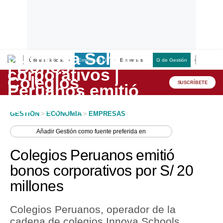
Últimas Noticias
Empresas G
Empresas
G de Gestión
Finanzas
Lo último
Peru Quiosco
SUSCRÍBETE
Portada
GESTION
>
ECONOMIA
>
EMPRESAS
Empresas
Añadir
Gestión
como fuente preferida en
Management & Empleo
Colegios Peruanos emitió
Economía
bonos corporativos por S/ 20
millones
Mercados
Perú
Colegios Peruanos, operador de la
cadena de colegios Innova Schools,
Política