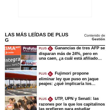
LAS MÁS LEÍDAS DE PLUS
Contenido de
G
Gestión
Ganancias de tres AFP se
PLUS
G
disparan más de 24%, pero en
una caen, ¿a cuál está afiliado
usted?
Fujimori propone
PLUS
G
eliminar ley que puso en jaque
peajes: ¿qué implicaría los
usuarios?
UTP, UPN y Senati: las
PLUS
G
razones por la que los capitalinos
las prefieren para estudiar