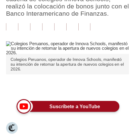
realizó la colocación de bonos junto con el
Tu Dinero
Banco Interamericano de Finanzas.
Finanzas Personales
Inmobiliarias
Plus G
Opinión
Colegios Peruanos, operador de Innova Schools, manifestó
su intención de retomar la apertura de nuevos colegios en el
2026.
Editorial
Pregunta de hoy
Únete a nuestro canal
Blogs
Suscríbete a YouTube
Tendencias
Lujo
Viajes