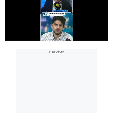
Notas Contratadas
Podcast
Gestión TV
Videos
Fotogalerías
gestion.pe
¿quiénes
Somos?
Términos
Y
Condiciones
Política
De
Privacidad