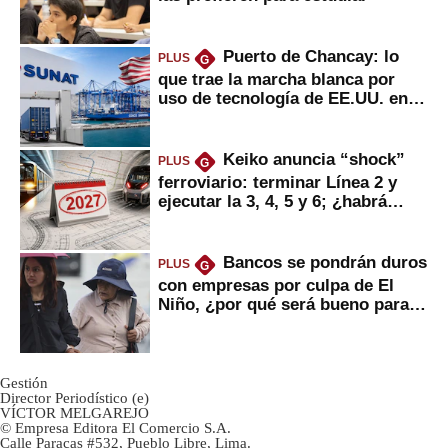
Puerto de Chancay: lo
PLUS
G
que trae la marcha blanca por
uso de tecnología de EE.UU. en
mercancías
Keiko anuncia “shock”
PLUS
G
ferroviario: terminar Línea 2 y
ejecutar la 3, 4, 5 y 6; ¿habrá
avances?
Bancos se pondrán duros
PLUS
G
con empresas por culpa de El
Niño, ¿por qué será bueno para
ahorristas?
Gestión
Director Periodístico (e)
VÍCTOR MELGAREJO
© Empresa Editora El Comercio S.A.
Calle Paracas #532, Pueblo Libre, Lima.