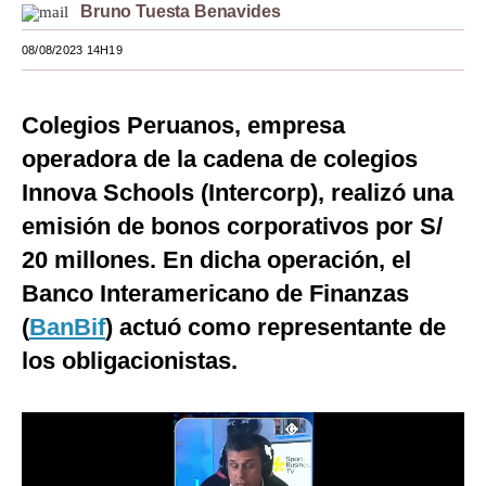
Bruno Tuesta Benavides
Moda
08/08/2023 14H19
Estilos
Mundo
Colegios Peruanos, empresa
operadora de la cadena de colegios
EEUU
Innova Schools (Intercorp), realizó una
México
emisión de bonos corporativos por S/
España
20 millones. En dicha operación, el
Banco Interamericano de Finanzas
Internacional
(
BanBif
) actuó como representante de
Tecnología
los obligacionistas.
Club del Suscriptor
Mix
G de Gestión