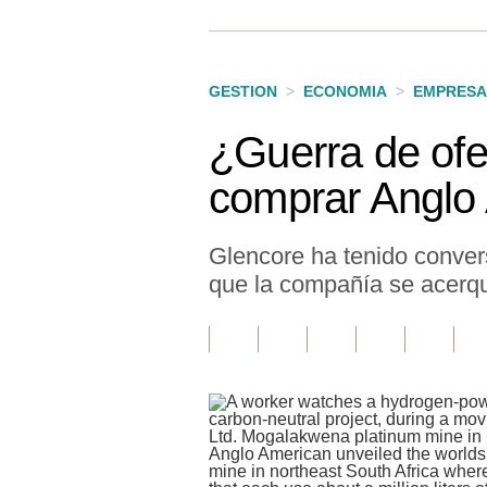
Finanzas Personales
Inmobiliarias
GESTION
>
ECONOMIA
>
EMPRESA
Plus G
¿Guerra de ofe
Opinión
comprar Anglo
Editorial
Pregunta de hoy
Glencore ha tenido conver
que la compañía se acerque
Blogs
Tendencias
Lujo
Viajes
Moda