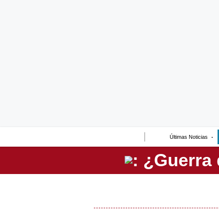
Lo último
Peru Quiosco
Portada
Empresas
Management & Empleo
Economía
Últimas Noticias
Mercados
Perú
Política
Tu Dinero