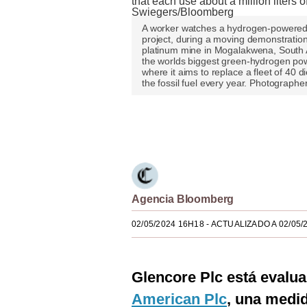
Estilos
A worker watches a hydrogen-powered t
project, during a moving demonstratio
Mundo
platinum mine in Mogalakwena, South A
the worlds biggest green-hydrogen powe
EEUU
where it aims to replace a fleet of 40 di
the fossil fuel every year. Photograp
México
España
Únete a nuestro canal
Internacional
Tecnología
Agencia Bloomberg
Club del Suscriptor
02/05/2024 16H18
- ACTUALIZADO A 02/05/
Mix
G de Gestión
Glencore Plc está evalua
Notas Contratadas
American Plc
, una medi