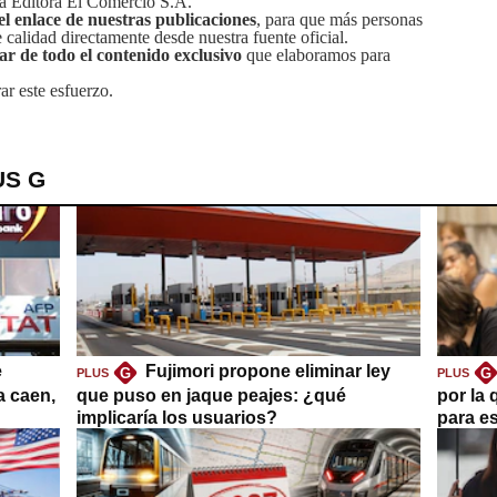
sa Editora El Comercio S.A.
el enlace de nuestras publicaciones
, para que más personas
calidad directamente desde nuestra fuente oficial.
tar de todo el contenido exclusivo
que elaboramos para
ar este esfuerzo.
US G
e
Fujimori propone eliminar ley
G
G
PLUS
PLUS
a caen,
que puso en jaque peajes: ¿qué
por la 
implicaría los usuarios?
para es