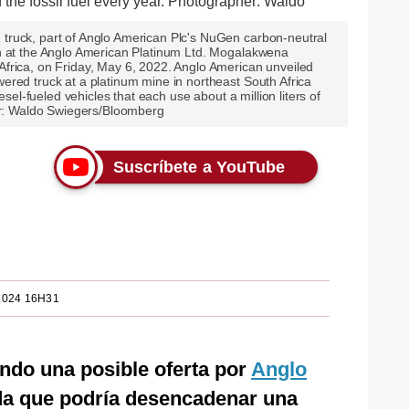
ruck, part of Anglo American Plc's NuGen carbon-neutral
n at the Anglo American Platinum Ltd. Mogalakwena
frica, on Friday, May 6, 2022. Anglo American unveiled
red truck at a platinum mine in northeast South Africa
esel-fueled vehicles that each use about a million liters of
her: Waldo Swiegers/Bloomberg
Suscríbete a YouTube
2024 16H31
ndo una posible oferta por
Anglo
da que podría desencadenar una