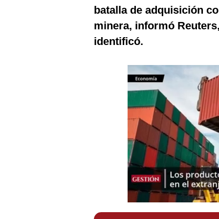
Podcast
batalla de adquisición c
minera, informó Reuters
Gestión TV
identificó.
Videos
Fotogalerías
gestion.pe
¿quiénes
Somos?
Términos
Y
Condiciones
Política
De
Privacidad
Politica