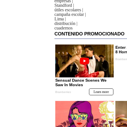
empresas
|
Standford
|
útiles escolares
|
campaña escolar
|
Lima
|
distribución
|
cuadernos