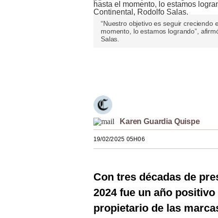
Estilos
“Nuestro objetivo es seguir creciendo 
Mundo
momento, lo estamos logrando”, afirmó
Salas.
EEUU
Únete a nuestro canal
México
España
Internacional
Karen Guardia Quispe
Tecnología
19/02/2025 05H06
Club del Suscriptor
Mix
Con tres décadas de pre
G de Gestión
2024 fue un año positivo
Notas Contratadas
propietario de las marc