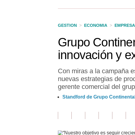
Finanzas Personales
Inmobiliarias
GESTION
>
ECONOMIA
>
EMPRESA
Plus G
Grupo Continen
Opinión
innovación y e
Editorial
Pregunta de hoy
Con miras a la campaña es
nuevas estrategias de pro
Blogs
gerente comercial del grup
Tendencias
Standford de Grupo Continental 
Lujo
Viajes
Moda