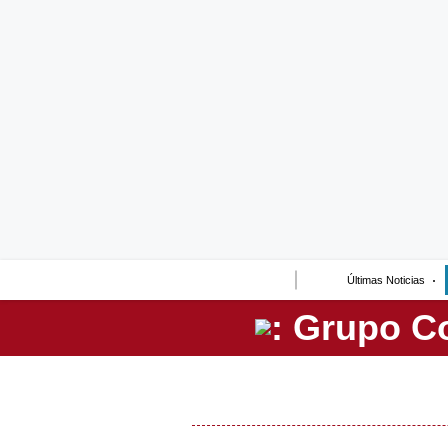
Lo último
Peru Quiosco
Portada
Empresas
Management & Empleo
Economía
Últimas Noticias
Mercados
Perú
Política
Tu Dinero