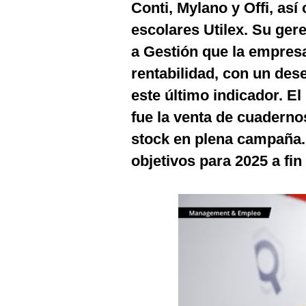
Conti, Mylano y Offi, así
Podcast
escolares Utilex. Su ger
Gestión TV
a
Gestión
que la empresa
Videos
rentabilidad, con un de
Fotogalerías
este último indicador. El
fue la venta de cuadernos
stock en plena campaña. 
gestion.pe
objetivos para 2025 a fin
¿quiénes
Somos?
Términos
Y
Condiciones
Política
De
Privacidad
Politica