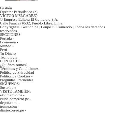
Gestión
Director Periodístico (e)
VÍCTOR MELGAREJO
© Empresa Editora El Comercio S.A.
Calle Paracas #532, Pueblo Libre, Lima.
Copyright© | Gestion.pe | Grupo El Comercio | Todos los derechos
reservados
SECCIONES:
Portada
-
Economía
-
Mundo
-
Perú
-
Tu Dinero
-
Tecnología
CONTACTO:
¿Quiénes somos?
-
Términos y Condiciones
-
Política de Privacidad
-
Politica de Cookies
-
Preguntas Frecuentes
SÍGUENOS:
Suscríbete
VISITE TAMBIÉN:
elcomercio.pe
-
clubelcomercio.pe
-
depor.com
-
trome.com
-
diariocorreo.pe
-