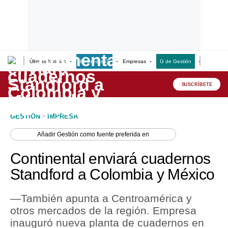
Últimas Noticias
Empresas G
Empresas
G de Gestión
Finanzas
Lo último
Peru Quiosco
SUSCRÍBETE
Portada
GESTION
>
IMPRESA
Empresas
Añadir
Gestión
como fuente preferida en
Management & Empleo
Continental enviará cuadernos
Economía
Standford a Colombia y México
Mercados
—También apunta a Centroamérica y
Perú
otros mercados de la región. Empresa
inauguró nueva planta de cuadernos en
Política