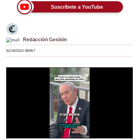
Suscríbete a YouTube
Moda
Estilos
Mundo
Redacción Gestión
EEUU
01/10/2013 00H57
México
España
Internacional
Tecnología
Club del Suscriptor
Mix
G de Gestión