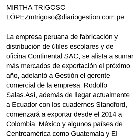
MIRTHA TRIGOSO
Notas Contratadas
LÓPEZmtrigoso@diariogestion.com.pe
Podcast
Gestión TV
La empresa peruana de fabricación y
Videos
distribución de útiles escolares y de
oficina Continental SAC, se alista a sumar
Fotogalerías
más mercados de exportación el próximo
año, adelantó a Gestión el gerente
comercial de la empresa, Rodolfo
gestion.pe
Salas.Así, además de llegar actualmente
¿quiénes
Somos?
a Ecuador con los cuadernos Standford,
Términos
comenzará a exportar desde el 2014 a
Y
Condiciones
Colombia, México y algunos países de
Política
Centroamérica como Guatemala y El
De
Privacidad