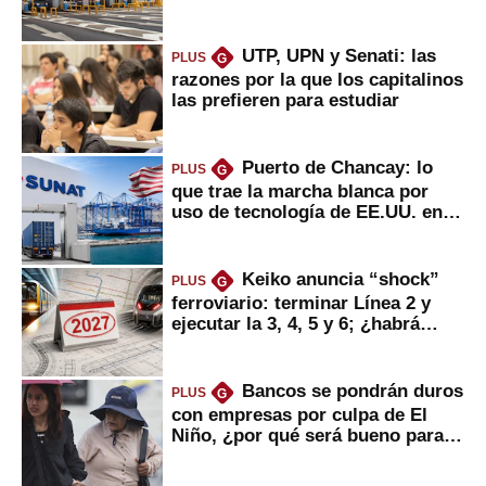
usuarios?
UTP, UPN y Senati: las
PLUS
G
razones por la que los capitalinos
las prefieren para estudiar
Puerto de Chancay: lo
PLUS
G
que trae la marcha blanca por
uso de tecnología de EE.UU. en
mercancías
Keiko anuncia “shock”
PLUS
G
ferroviario: terminar Línea 2 y
ejecutar la 3, 4, 5 y 6; ¿habrá
avances?
Bancos se pondrán duros
PLUS
G
con empresas por culpa de El
Niño, ¿por qué será bueno para
ahorristas?