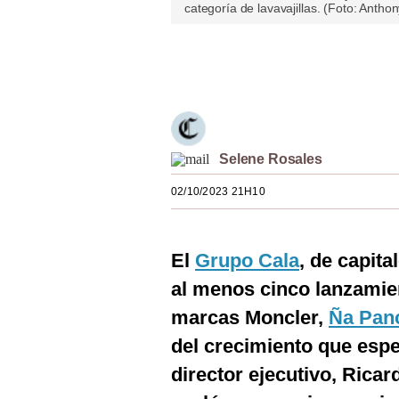
categoría de lavavajillas. (Foto: Ant
Estilos
Mundo
Únete a nuestro canal
EEUU
México
Selene Rosales
España
02/10/2023 21H10
Internacional
Tecnología
El
Grupo Cala
, de capit
Club del Suscriptor
al menos cinco lanzamie
Mix
marcas Moncler,
Ña Pan
G de Gestión
del crecimiento que espe
director ejecutivo, Rica
Notas Contratadas