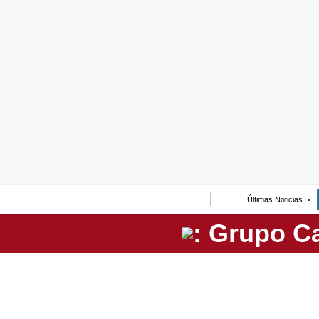
Lo último
Peru Quiosco
Portada
Empresas
Management & Empleo
Economía
Últimas Noticias
Mercados
Perú
Política
Tu Dinero