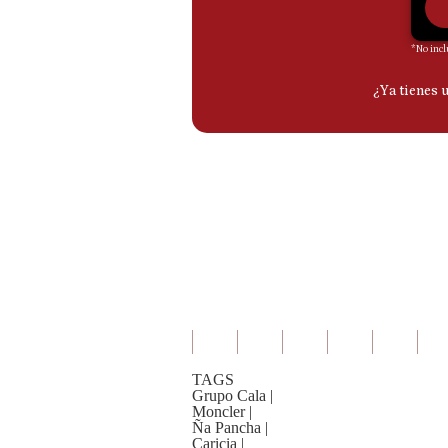
TAGS
Grupo Cala
|
Moncler
|
Ña Pancha
|
Caricia
|