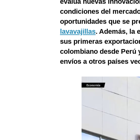
evalúa nuevas innovacion
Podcast
condiciones del mercad
Gestión TV
oportunidades que se pre
Videos
lavavajillas
. Además, la 
sus primeras exportacio
Fotogalerías
colombiano desde Perú y
envíos a otros países ve
gestion.pe
¿quiénes
Somos?
Términos
Y
Condiciones
Política
De
Privacidad
Politica