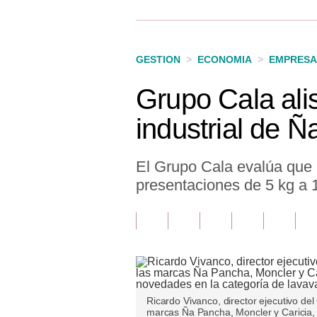
Finanzas Personales
Inmobiliarias
GESTION
>
ECONOMIA
>
EMPRESA
Plus G
Grupo Cala ali
Opinión
industrial de 
Editorial
Pregunta de hoy
El Grupo Cala evalúa que 
presentaciones de 5 kg a 
Blogs
Tendencias
Lujo
Viajes
Ricardo Vivanco, director ejecutivo del
Moda
marcas Ña Pancha, Moncler y Caricia, 