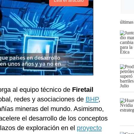
Lea el artículo
últimas
orga al equipo técnico de
Firetail
lobal, redes y asociaciones de
BHP
,
ñías mineras del mundo. Asimismo,
celere el desarrollo de los conceptos
plazos de exploración en el
proyecto