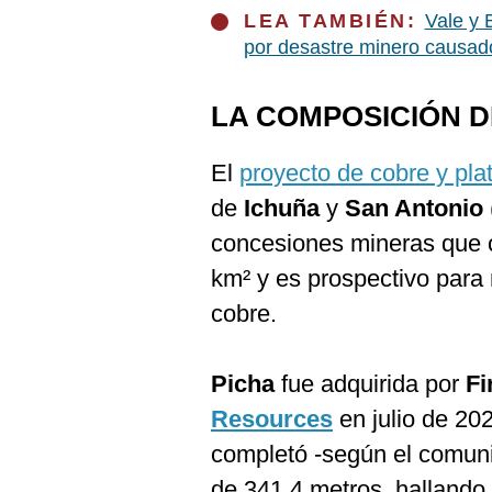
LEA TAMBIÉN:
Vale y
por desastre minero causado
LA COMPOSICIÓN D
El
proyecto de cobre y pla
de
Ichuña
y
San Antonio
concesiones mineras que 
km² y es prospectivo para 
cobre.
Picha
fue adquirida por
Fi
Resources
en julio de 20
completó -según el comuni
de 341.4 metros, hallando