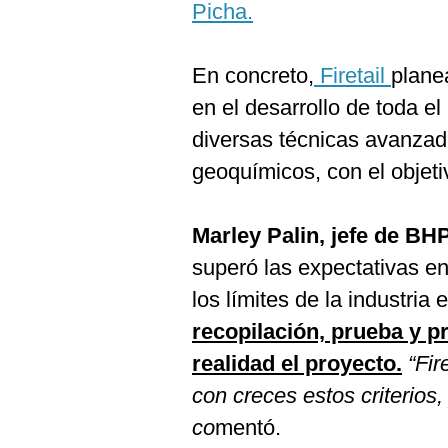
De
Picha.
Cookies
Preguntas
Frecuentes
En concreto,
Firetail
planea
en el desarrollo de toda e
diversas técnicas avanzada
geoquímicos, con el objet
Marley Palin, jefe de BH
superó las expectativas en
los límites de la industria 
recopilación, prueba y 
realidad el proyecto.
“Fir
con creces estos criterios
co
mentó.