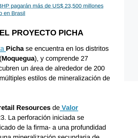
 BHP pagarán más de US$ 23,500 millones
 en Brasil
EL PROYECTO PICHA
ta
Picha
se encuentra en los distritos
(
Moquegua
), y comprende 27
cubren un área de alrededor de 200
múltiples estilos de mineralización de
retail Resources
de
Valor
23. La perforación iniciada se
cado de la firma- a una profundidad
 una mineralización secundaria de