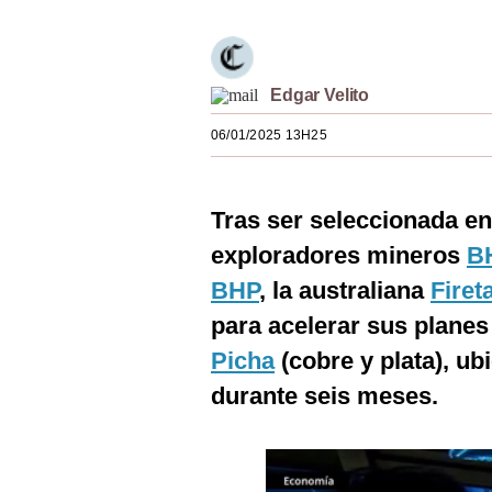
Estilos
Mundo
Edgar Velito
EEUU
06/01/2025 13H25
México
España
Tras ser seleccionada e
Internacional
exploradores mineros
B
Tecnología
BHP
, la australiana
Firet
para acelerar sus planes
Club del Suscriptor
Picha
(cobre y plata), ub
Mix
durante seis meses.
G de Gestión
Notas Contratadas