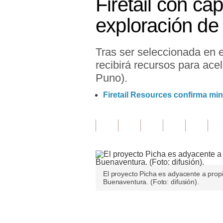
Firetail con c
Finanzas Personales
exploración de
Inmobiliarias
Tras ser seleccionada en 
Plus G
recibirá recursos para ace
Opinión
Puno).
Editorial
Firetail Resources confirma mi
Pregunta de hoy
Blogs
Tendencias
Lujo
El proyecto Picha es adyacente a pro
Buenaventura. (Foto: difusión).
Viajes
Únete a nuestro canal
Moda