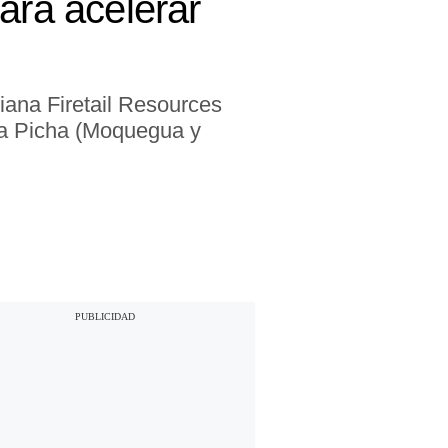
ara acelerar
iana Firetail Resources
ata Picha (Moquegua y