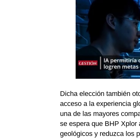
Podcast
Gestión TV
Videos
Fotogalerías
gestion.pe
¿quiénes
Somos?
Dicha elección también ot
Términos
Y
acceso a la experiencia g
Condiciones
una de las mayores compa
Política
De
se espera que BHP Xplor a
Privacidad
geológicos y reduzca los 
Politica