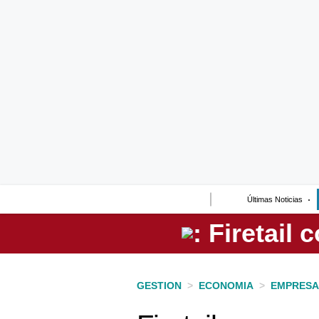
Lo último
Peru Quiosco
Portada
Empresas
Management & Empleo
Economía
Últimas Noticias
Mercados
Perú
Política
GESTION
>
ECONOMIA
>
EMPRESA
Tu Dinero