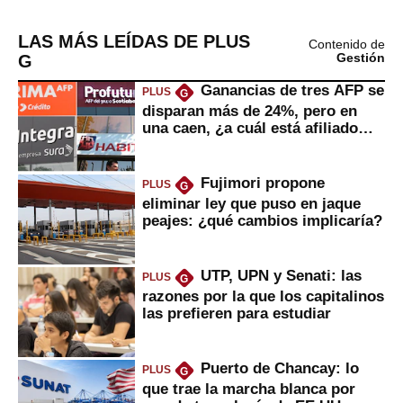
LAS MÁS LEÍDAS DE PLUS
Contenido de
G
Gestión
Ganancias de tres AFP se
PLUS
G
disparan más de 24%, pero en
una caen, ¿a cuál está afiliado
usted?
Fujimori propone
PLUS
G
eliminar ley que puso en jaque
peajes: ¿qué cambios implicaría?
UTP, UPN y Senati: las
PLUS
G
razones por la que los capitalinos
las prefieren para estudiar
Puerto de Chancay: lo
PLUS
G
que trae la marcha blanca por