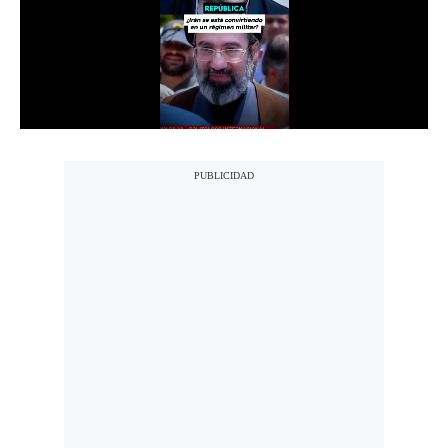
Notas Contratadas
Podcast
Gestión TV
Videos
Fotogalerías
gestion.pe
¿quiénes
Somos?
Términos
Y
Condiciones
Política
De
Privacidad