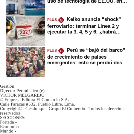
uso de tecnología de EE.UU. en
mercancías
Keiko anuncia “shock”
PLUS
G
ferroviario: terminar Línea 2 y
ejecutar la 3, 4, 5 y 6; ¿habrá
avances?
Perú se “bajó del barco”
PLUS
G
de crecimiento de países
emergentes: esto se perdió desde
2022
Gestión
Director Periodístico (e)
VÍCTOR MELGAREJO
© Empresa Editora El Comercio S.A.
Calle Paracas #532, Pueblo Libre, Lima.
Copyright© | Gestion.pe | Grupo El Comercio | Todos los derechos
reservados
SECCIONES:
Portada
-
Economía
-
Mundo
-