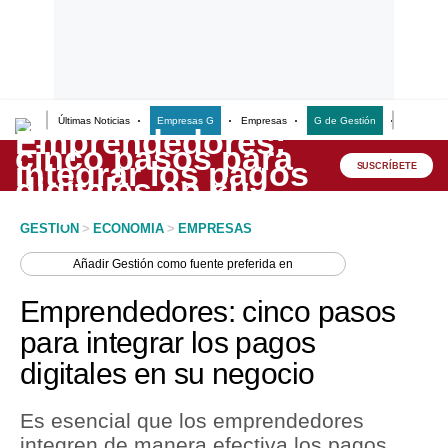
Últimas Noticias
Empresas G
Empresas
G de Gestión
Finanzas
Lo último
Peru Quiosco
SUSCRÍBETE
Portada
GESTION
>
ECONOMIA
>
EMPRESAS
Empresas
Añadir
Gestión
como fuente preferida en
Management & Empleo
Emprendedores: cinco pasos
Economía
para integrar los pagos
digitales en su negocio
Mercados
Perú
Es esencial que los emprendedores
integren de manera efectiva los pagos
Política