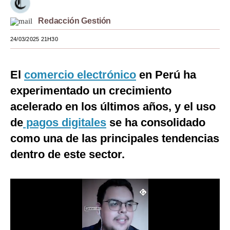
Moda
Redacción Gestión
Estilos
24/03/2025 21H30
Mundo
El
comercio electrónico
en Perú ha
EEUU
experimentado un crecimiento
México
acelerado en los últimos años, y el uso
España
de
pagos digitales
se ha consolidado
como una de las principales tendencias
Internacional
dentro de este sector.
Tecnología
Club del Suscriptor
Mix
G de Gestión