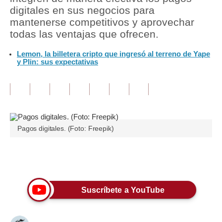
digitales en sus negocios para
Tu Dinero
mantenerse competitivos y aprovechar
todas las ventajas que ofrecen.
Finanzas Personales
Lemon, la billetera cripto que ingresó al terreno de Yape
Inmobiliarias
y Plin: sus expectativas
Plus G
Opinión
Editorial
Pagos digitales. (Foto: Freepik)
Pregunta de hoy
Blogs
Únete a nuestro canal
Tendencias
Suscríbete a YouTube
Lujo
Viajes