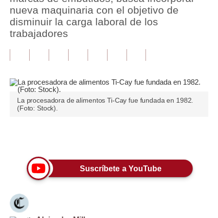
nueva maquinaria con el objetivo de
Tu Dinero
disminuir la carga laboral de los
trabajadores
Finanzas Personales
Inmobiliarias
Plus G
Opinión
La procesadora de alimentos Ti-Cay fue fundada en 1982.
(Foto: Stock).
Editorial
Pregunta de hoy
Únete a nuestro canal
Blogs
Suscríbete a YouTube
Tendencias
Lujo
Viajes