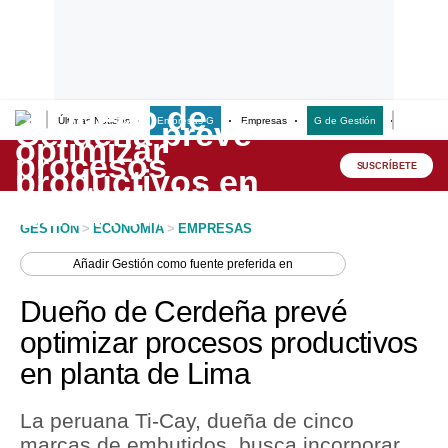
Últimas Noticias
Empresas G
Empresas
G de Gestión
Finanzas
Lo último
Peru Quiosco
SUSCRÍBETE
Portada
GESTION
>
ECONOMIA
>
EMPRESAS
Empresas
Añadir
Gestión
como fuente preferida en
Management & Empleo
Dueño de Cerdeña prevé
Economía
optimizar procesos productivos
en planta de Lima
Mercados
Perú
La peruana Ti-Cay, dueña de cinco
marcas de embutidos, busca incorporar
Política