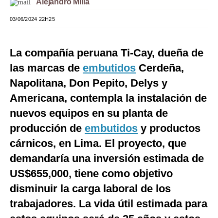
Alejandro Milla
Moda
03/06/2024 22H25
Estilos
La compañía peruana Ti-Cay, dueña de
Mundo
las marcas de
embutidos
Cerdeña,
EEUU
Napolitana, Don Pepito, Delys y
México
Americana, contempla la instalación de
nuevos equipos en su planta de
España
producción de
embutidos
y productos
Internacional
cárnicos, en Lima. El proyecto, que
Tecnología
demandaría una inversión estimada de
Club del Suscriptor
US$655,000, tiene como objetivo
disminuir la carga laboral de los
Mix
trabajadores. La vida útil estimada para
G de Gestión