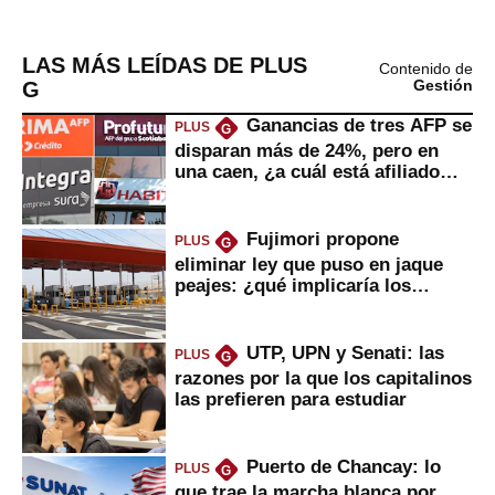
LAS MÁS LEÍDAS DE PLUS
Contenido de
G
Gestión
Ganancias de tres AFP se
PLUS
G
disparan más de 24%, pero en
una caen, ¿a cuál está afiliado
usted?
Fujimori propone
PLUS
G
eliminar ley que puso en jaque
peajes: ¿qué implicaría los
usuarios?
UTP, UPN y Senati: las
PLUS
G
razones por la que los capitalinos
las prefieren para estudiar
Puerto de Chancay: lo
PLUS
G
que trae la marcha blanca por