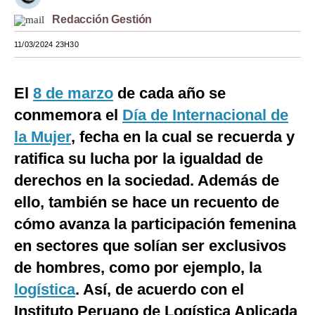
Redacción Gestión
Moda
11/03/2024 23H30
Estilos
Mundo
El
8 de marzo
de cada año se
EEUU
conmemora el
Día de Internacional de
México
la Mujer
, fecha en la cual se recuerda y
ratifica su lucha por la igualdad de
España
derechos en la sociedad. Además de
Internacional
ello, también se hace un recuento de
Tecnología
cómo avanza la participación femenina
en sectores que solían ser exclusivos
Club del Suscriptor
de hombres, como por ejemplo, la
Mix
logística
. Así, de acuerdo con el
G de Gestión
Instituto Peruano de Logística Aplicada