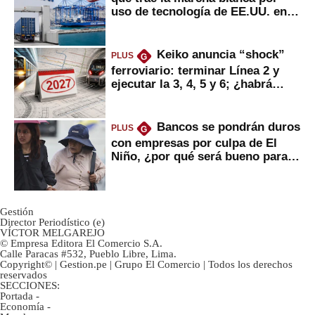
uso de tecnología de EE.UU. en
mercancías
Keiko anuncia “shock”
PLUS
G
ferroviario: terminar Línea 2 y
ejecutar la 3, 4, 5 y 6; ¿habrá
avances?
Bancos se pondrán duros
PLUS
G
con empresas por culpa de El
Niño, ¿por qué será bueno para
ahorristas?
Gestión
Director Periodístico (e)
VÍCTOR MELGAREJO
© Empresa Editora El Comercio S.A.
Calle Paracas #532, Pueblo Libre, Lima.
Copyright© | Gestion.pe | Grupo El Comercio | Todos los derechos
reservados
SECCIONES:
Portada
-
Economía
-