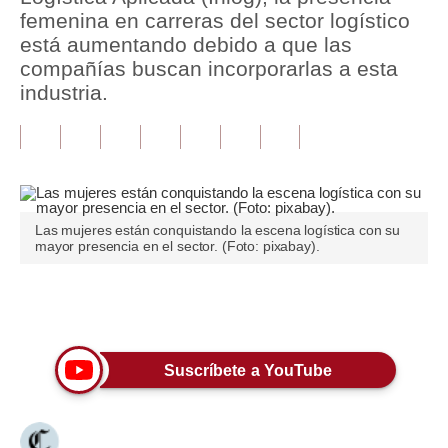
femenina en carreras del sector logístico
Tu Dinero
está aumentando debido a que las
compañías buscan incorporarlas a esta
Finanzas Personales
industria.
Inmobiliarias
Plus G
Opinión
Las mujeres están conquistando la escena logística con su
Editorial
mayor presencia en el sector. (Foto: pixabay).
Pregunta de hoy
Únete a nuestro canal
Blogs
Tendencias
Suscríbete a YouTube
Lujo
Viajes