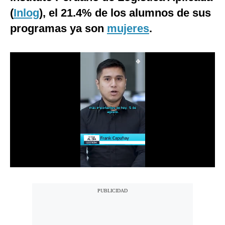
(
Notas Contratadas
Inlog
), el 21.4% de los alumnos de sus
programas ya son
mujeres
.
Podcast
Gestión TV
Videos
Fotogalerías
gestion.pe
¿quiénes
Somos?
Términos
Y
Condiciones
Política
De
Privacidad