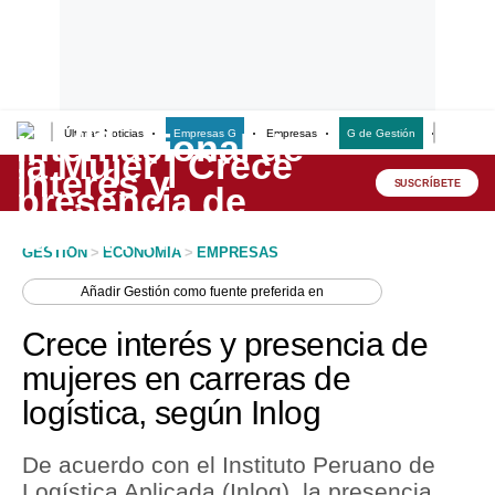
Últimas Noticias
Empresas G
Empresas
G de Gestión
Finanzas
Lo último
Peru Quiosco
SUSCRÍBETE
Portada
GESTION
>
ECONOMIA
>
EMPRESAS
Empresas
Añadir
Gestión
como fuente preferida en
Management & Empleo
Crece interés y presencia de
Economía
mujeres en carreras de
logística, según Inlog
Mercados
Perú
De acuerdo con el Instituto Peruano de
Logística Aplicada (Inlog), la presencia
Política