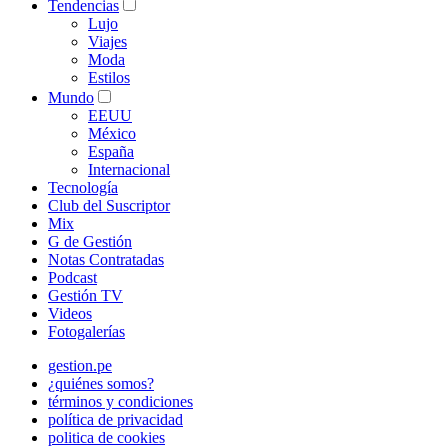
Tendencias
Lujo
Viajes
Moda
Estilos
Mundo
EEUU
México
España
Internacional
Tecnología
Club del Suscriptor
Mix
G de Gestión
Notas Contratadas
Podcast
Gestión TV
Videos
Fotogalerías
gestion.pe
¿quiénes somos?
términos y condiciones
política de privacidad
politica de cookies