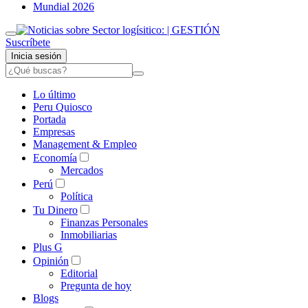
Mundial 2026
Suscríbete
Inicia sesión
Lo último
Peru Quiosco
Portada
Empresas
Management & Empleo
Economía
Mercados
Perú
Política
Tu Dinero
Finanzas Personales
Inmobiliarias
Plus G
Opinión
Editorial
Pregunta de hoy
Blogs