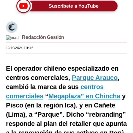
Suscríbete a YouTube
Moda
Estilos
Mundo
Redacción Gestión
EEUU
12/10/2024 11H46
México
El operador chileno especializado en
España
centros comerciales,
Parque Arauco
,
Internacional
cambió la marca de sus
centros
Tecnología
comerciales
“
Megaplaza” en Chincha
y
Club del Suscriptor
Pisco (en la región Ica), y en Cañete
(Lima), a “Parque”. Dicho “rebranding”
Mix
responde al plan del retailer que apunta
G de Gestión
a la renovación de sus activos en Perú.