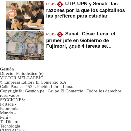
UTP, UPN y Senati: las
PLUS
G
razones por la que los capitalinos
las prefieren para estudiar
Sunat: César Luna, el
PLUS
G
primer jefe en Gobierno de
Fujimori, ¿qué 4 tareas se
marcan urgentes?
Gestión
Director Periodístico (e)
VÍCTOR MELGAREJO
© Empresa Editora El Comercio S.A.
Calle Paracas #532, Pueblo Libre, Lima.
Copyright© | Gestion.pe | Grupo El Comercio | Todos los derechos
reservados
SECCIONES:
Portada
-
Economía
-
Mundo
-
Perú
-
Tu Dinero
-
Tecnología
CONTACTO: