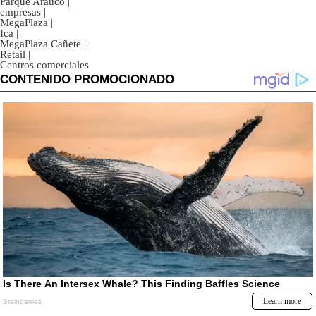
Parque Arauco
|
empresas
|
MegaPlaza
|
Ica
|
MegaPlaza Cañete
|
Retail
|
Centros comerciales