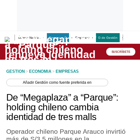
Últimas Noticias
Empresas G
Empresas
G de Gestión
Finanzas
Lo último
Peru Quiosco
SUSCRÍBETE
Portada
GESTION
>
ECONOMIA
>
EMPRESAS
Empresas
Añadir
Gestión
como fuente preferida en
Management & Empleo
De “Megaplaza” a “Parque”:
Economía
holding chileno cambia
identidad de tres malls
Mercados
Perú
Operador chileno Parque Arauco invirtió
más de S/3.5 millones en la
Política