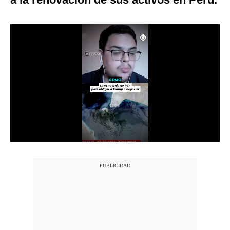
Notas Contratadas
Podcast
Gestión TV
Videos
Fotogalerías
gestion.pe
¿quiénes
Somos?
Términos
Y
Condiciones
Política
De
Privacidad