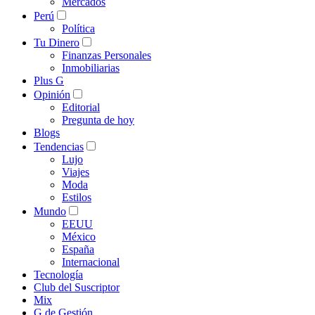
Mercados
Perú
Política
Tu Dinero
Finanzas Personales
Inmobiliarias
Plus G
Opinión
Editorial
Pregunta de hoy
Blogs
Tendencias
Lujo
Viajes
Moda
Estilos
Mundo
EEUU
México
España
Internacional
Tecnología
Club del Suscriptor
Mix
G de Gestión