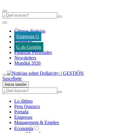
Últimas Noticias
Empresas G
Empresas
G de Gestión
Finanzas Personales
Newsletters
Mundial 2026
Suscríbete
Inicia sesión
Lo último
Peru Quiosco
Portada
Empresas
Management & Empleo
Economía