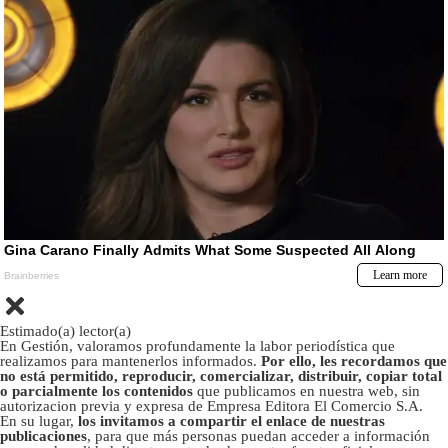
Estimado(a) lector(a)
En Gestión, valoramos profundamente la labor periodística que
realizamos para mantenerlos informados.
Por ello, les recordamos que
no está permitido, reproducir, comercializar, distribuir, copiar total
o parcialmente los contenidos
que publicamos en nuestra web, sin
autorizacion previa y expresa de Empresa Editora El Comercio S.A.
En su lugar,
los invitamos a compartir el enlace de nuestras
publicaciones
, para que más personas puedan acceder a información