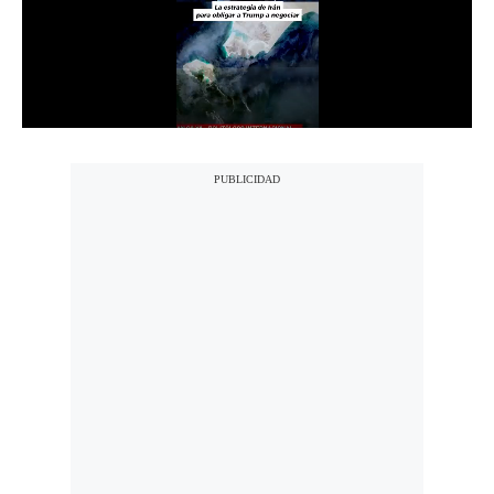
Notas Contratadas
Podcast
Gestión TV
Videos
Fotogalerías
gestion.pe
¿quiénes
Somos?
Términos
Y
Condiciones
Política
De
Privacidad