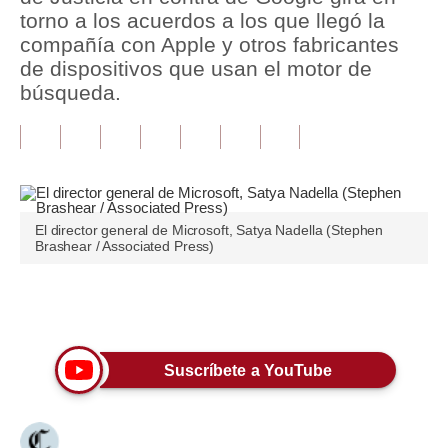
torno a los acuerdos a los que llegó la
Tu Dinero
compañía con Apple y otros fabricantes
de dispositivos que usan el motor de
Finanzas Personales
búsqueda.
Inmobiliarias
Plus G
Opinión
El director general de Microsoft, Satya Nadella (Stephen
Editorial
Brashear / Associated Press)
Pregunta de hoy
Únete a nuestro canal
Blogs
Tendencias
Suscríbete a YouTube
Lujo
Viajes