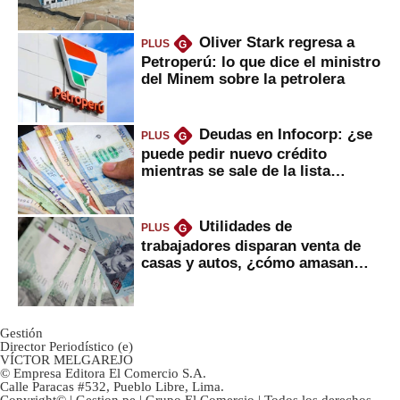
gobierno
Oliver Stark regresa a
PLUS
G
Petroperú: lo que dice el ministro
del Minem sobre la petrolera
Deudas en Infocorp: ¿se
PLUS
G
puede pedir nuevo crédito
mientras se sale de la lista
negra?
Utilidades de
PLUS
G
trabajadores disparan venta de
casas y autos, ¿cómo amasan
tanta liquidez?
Gestión
Director Periodístico (e)
VÍCTOR MELGAREJO
© Empresa Editora El Comercio S.A.
Calle Paracas #532, Pueblo Libre, Lima.