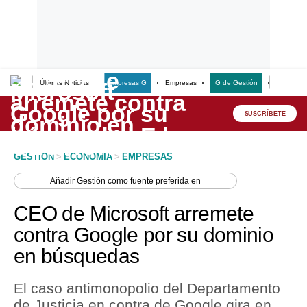
Últimas Noticias
Empresas G
Empresas
G de Gestión
Finanzas
Lo último
Peru Quiosco
SUSCRÍBETE
Portada
GESTION
>
ECONOMIA
>
EMPRESAS
Empresas
Añadir
Gestión
como fuente preferida en
Management & Empleo
CEO de Microsoft arremete
Economía
contra Google por su dominio
en búsquedas
Mercados
Perú
El caso antimonopolio del Departamento
de Justicia en contra de Google gira en
Política