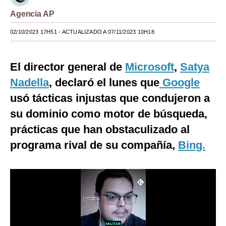
Agencia AP
Moda
02/10/2023 17H51
- ACTUALIZADO A 07/11/2023 10H18
Estilos
Mundo
El director general de
Microsoft
,
Satya
EEUU
Nadella
, declaró el lunes que
Google
México
usó tácticas injustas que condujeron a
su dominio como motor de búsqueda,
España
prácticas que han obstaculizado al
Internacional
programa rival de su compañía,
Bing.
Tecnología
Club del Suscriptor
Mix
G de Gestión