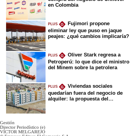
en Colombia
Fujimori propone
PLUS
G
eliminar ley que puso en jaque
peajes: ¿qué cambios implicaría?
Oliver Stark regresa a
PLUS
G
Petroperú: lo que dice el ministro
del Minem sobre la petrolera
Viviendas sociales
PLUS
G
quedarían fuera del negocio de
alquiler: la propuesta del
gobierno
Gestión
Director Periodístico (e)
VÍCTOR MELGAREJO