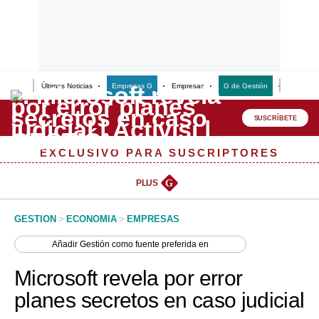
Últimas Noticias
Empresas G
Empresas
G de Gestión
Finanzas
Lo último
Peru Quiosco
SUSCRÍBETE
Portada
EXCLUSIVO PARA SUSCRIPTORES
Empresas
PLUS
G
Management & Empleo
GESTION
>
ECONOMIA
>
EMPRESAS
Economía
Añadir
Gestión
como fuente preferida en
Mercados
Microsoft revela por error
Perú
planes secretos en caso judicial
Política