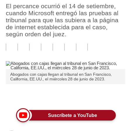
El percance ocurrió el 14 de setiembre,
Tu Dinero
cuando Microsoft entregó las pruebas al
tribunal para que las subiera a la página
Finanzas Personales
de internet establecida para el caso,
según orden del juez.
Inmobiliarias
Plus G
Opinión
Editorial
Abogados con cajas llegan al tribunal en San Francisco,
California, EE.UU., el miércoles 28 de junio de 2023.
Pregunta de hoy
Blogs
Únete a nuestro canal
Tendencias
Suscríbete a YouTube
Lujo
Viajes