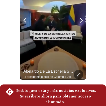
Notas Contratadas
Podcast
Gestión TV
Videos
Fotogalerías
gestion.pe
La Frontera Española Colapsa ¿Qué Está Pasando En Ceuta? | Gestión Mundo
Abelardo De La Espriella Se Reúne Con Javier Milei En Cali | Gestión Mundo
¿quiénes
Somos?
La madrugada del 30 de julio de 2026 marcó un antes y un después en el Estrecho de Gibraltar. En cuestión de horas, cerca de 72.000 migrantes marroquíes ingresaron al territorio español de Ceuta, desbordando por completo a una ciudad de apenas 85.000 habitantes. En este video, explicamos los detalles de la emergencia humana y las ramificaciones geopolíticas del conflicto: la trampa de los rumores en redes sociales, el rol de Marruecos, el acercamiento de España a Argelia y la respuesta de la Unión Europea ante las amenazas de suspensión del Tratado Schengen. #Ceuta #España #Marruecos #Geopolitica #PedroSanchez #NoticiasInternacionales #Schengen #Europa #CrisisMigratoria 👉 Suscríbete y activa la campana para no perderte nuestro análisis diario. 🌎 Síguenos en nuestras redes sociales: 📌 Web oficial: https://gestion.pe/mundo/ 📌 LinkedIn: http://bit.ly/3HYIET0 📌 X (Twitter): http://bit.ly/4noZtX9 📌 TikTok: http://bit.ly/4evB6TO
El presidente electo de Colombia, Abelardo de la Espriella, sostuvo una reunión bilateral en Cali con el mandatario argentino Javier Milei. El encuentro se dio pocas horas antes de la ceremonia de investidura presidencial para el periodo 2026-2030, marcando el inicio de una nueva alianza estratégica regional. #DeLaEspriella #JavierMilei #Colombia #Argentina #PoliticaLatina #Shorts 👉 Suscríbete y activa la campana para no perderte nuestro análisis diario. 🌎 Síguenos en nuestras redes sociales: 📌 Web oficial: https://gestion.pe/mundo/ 📌 LinkedIn: http://bit.ly/3HYIET0 📌 X (Twitter): http://bit.ly/4noZtX9 📌 TikTok: http://bit.ly/4evB6TO
Términos
Y
Condiciones
Política
De
Privacidad