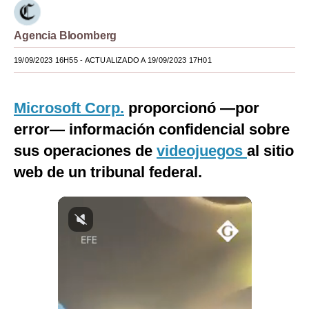
Moda
Agencia Bloomberg
Estilos
19/09/2023 16H55
- ACTUALIZADO A 19/09/2023 17H01
Mundo
EEUU
Microsoft Corp.
proporcionó —por
error— información confidencial sobre
México
sus operaciones de
videojuegos
al sitio
España
web de un tribunal federal.
Internacional
Tecnología
Club del Suscriptor
Mix
G de Gestión