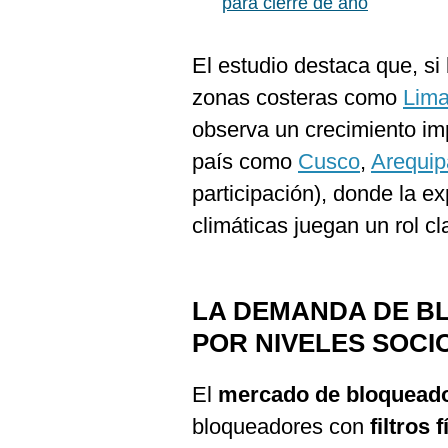
para cierre de año
El estudio destaca que, s
zonas costeras como
Lim
observa un crecimiento imp
país como
Cusco
,
Arequip
participación), donde la ex
climáticas juegan un rol c
LA DEMANDA DE B
POR NIVELES SOC
El
mercado de bloqueado
bloqueadores con
filtros