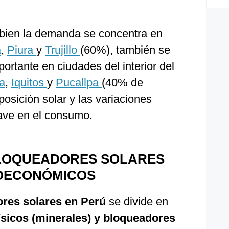
i bien la demanda se concentra en
a
,
Piura
y
Trujillo
(60%), también se
ortante en ciudades del interior del
a
,
Iquitos
y
Pucallpa
(40% de
posición solar y las variaciones
lave en el consumo.
LOQUEADORES SOLARES
IOECONÓMICOS
res solares en Perú
se divide en
 físicos (minerales) y bloqueadores