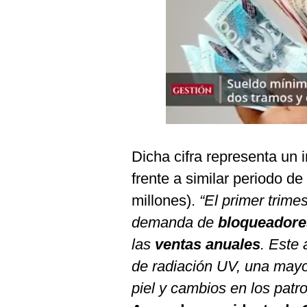
Podcast
Gestión TV
Videos
Fotogalerías
gestion.pe
Dicha cifra representa un 
¿quiénes
frente a similar periodo 
Somos?
millones).
“El primer trime
Términos
demanda de
bloqueadore
Y
Condiciones
las
ventas anuales
. Este 
Política
de radiación UV, una mayo
De
Privacidad
piel y cambios en los pat
Politica