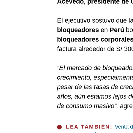
Acevedo, presidente de
De
Cookies
Preguntas
El ejecutivo sostuvo que l
Frecuentes
bloqueadores
en
Perú
bo
bloqueadores corporales 
factura alrededor de S/ 30
“El mercado de bloqueador
crecimiento, especialment
pesar de las tasas de crec
años, aún estamos lejos d
de consumo masivo”,
agr
LEA TAMBIÉN:
Venta d