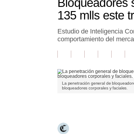
Bloqueadores s
Finanzas Personales
135 mlls este t
Inmobiliarias
Estudio de Inteligencia C
Plus G
comportamiento del mercad
Opinión
Editorial
Pregunta de hoy
Blogs
La penetración general de bloqueador
bloqueadores corporales y faciales.
Tendencias
Lujo
Únete a nuestro canal
Viajes
Moda