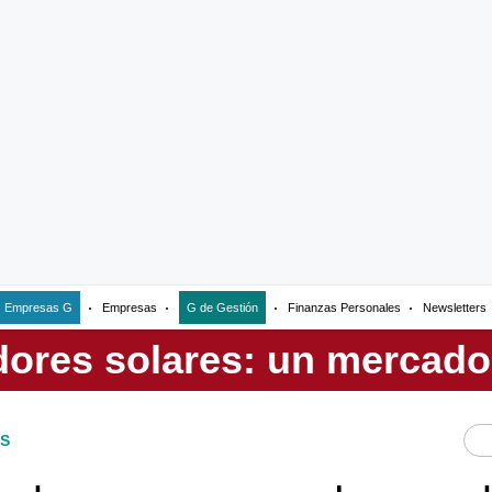
Empresas G
Empresas
G de Gestión
Finanzas Personales
Newsletters
S