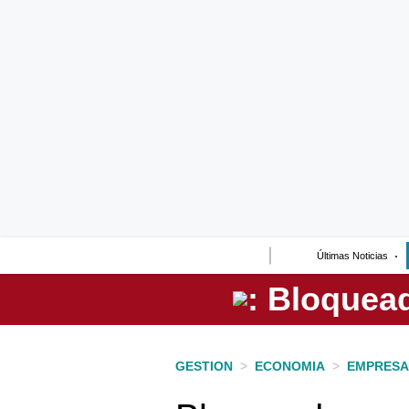
Lo último
Peru Quiosco
Portada
Empresas
Management & Empleo
Economía
Últimas Noticias
Mercados
Perú
Política
GESTION
>
ECONOMIA
>
EMPRESA
Tu Dinero