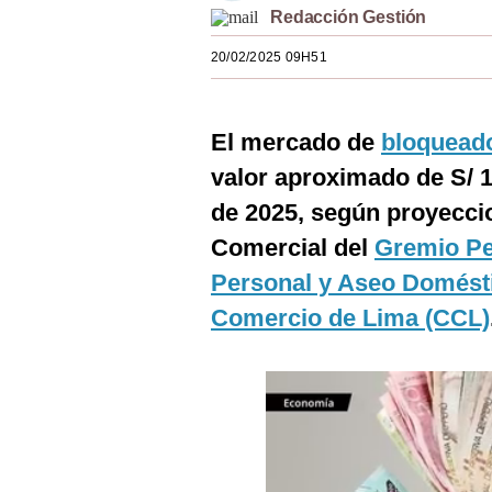
Redacción Gestión
Estilos
20/02/2025 09H51
Mundo
EEUU
El mercado de
bloquead
México
valor aproximado de S/ 1
España
de 2025, según proyeccio
Internacional
Comercial del
Gremio Pe
Personal y Aseo Domést
Tecnología
Comercio de Lima (CCL)
Club del Suscriptor
Mix
G de Gestión
Notas Contratadas