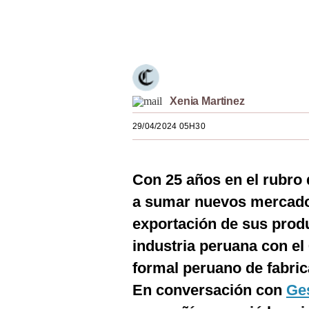
Estilos
Únete a nuestro canal
Mundo
EEUU
México
Xenia Martinez
España
29/04/2024 05H30
Internacional
Con 25 años en el rubro 
Tecnología
a sumar nuevos mercados
Club del Suscriptor
exportación de sus produ
Mix
industria peruana con el
G de Gestión
formal peruano de fabric
En conversación con
Ge
Notas Contratadas