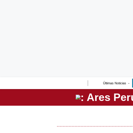
Lo último
Peru Quiosco
Portada
Empresas
Management & Empleo
Economía
Últimas Noticias
Mercados
Perú
Política
Tu Dinero