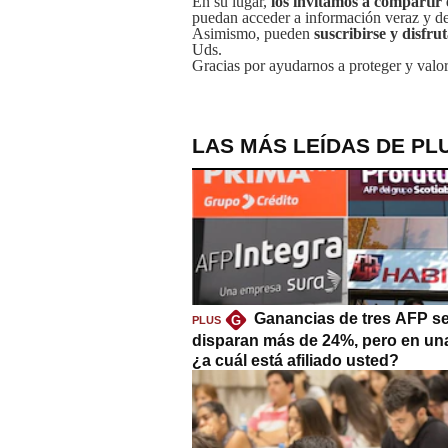
En su lugar,
los invitamos a compartir 
puedan acceder a información veraz y de 
Asimismo, pueden
suscribirse y disfru
Uds.
Gracias por ayudarnos a proteger y valor
LAS MÁS LEÍDAS DE PL
Ganancias de tres AFP s
G
PLUS
disparan más de 24%, pero en un
¿a cuál está afiliado usted?