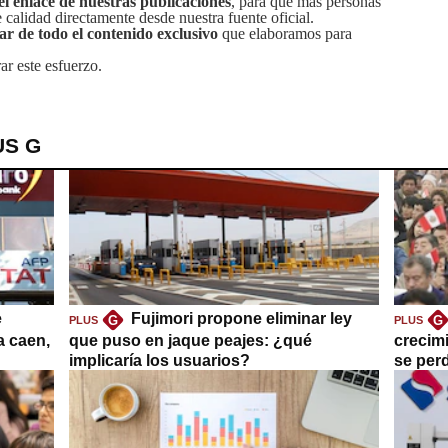
el enlace de nuestras publicaciones
, para que más personas
calidad directamente desde nuestra fuente oficial.
tar de todo el contenido exclusivo
que elaboramos para
ar este esfuerzo.
US G
e
Fujimori propone eliminar ley
G
G
PLUS
PLUS
a caen,
que puso en jaque peajes: ¿qué
crecim
implicaría los usuarios?
se per