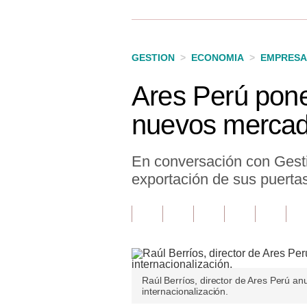
Finanzas Personales
Inmobiliarias
GESTION
>
ECONOMIA
>
EMPRESA
Plus G
Ares Perú pone
Opinión
nuevos merca
Editorial
Pregunta de hoy
En conversación con Gesti
exportación de sus puerta
Blogs
Tendencias
Lujo
Viajes
Raúl Berríos, director de Ares Perú an
internacionalización.
Moda