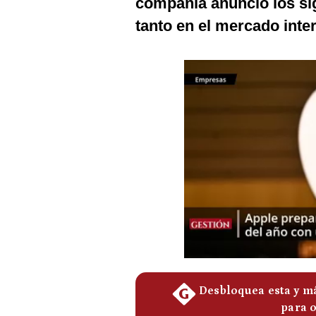
compañía anunció los si
Podcast
tanto en el mercado inte
Gestión TV
Videos
Fotogalerías
gestion.pe
¿quiénes
Somos?
Términos
Y
Condiciones
Política
De
Privacidad
Politica