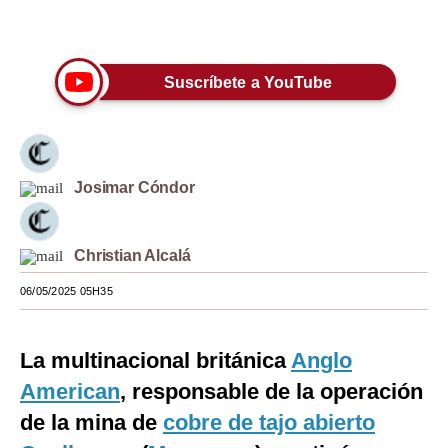
Únete a nuestro canal
Moda
Estilos
Suscríbete a YouTube
Mundo
EEUU
Josimar Cóndor
México
España
Christian Alcalá
Internacional
06/05/2025 05H35
Tecnología
Club del Suscriptor
La multinacional británica
Anglo
American
, responsable de la operación
Mix
de la mina de
cobre de tajo abierto
G de Gestión