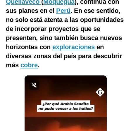
Quellaveco
(
Moquegua
), continúa con
Notas Contratadas
sus planes en el
Perú
. En ese sentido,
Podcast
no solo está atenta a las oportunidades
de incorporar proyectos que se
Gestión TV
presenten, sino también busca nuevos
Videos
horizontes con
exploraciones
en
Fotogalerías
diversas zonas del país para descubrir
más
cobre
.
gestion.pe
¿quiénes
Somos?
Términos
Y
Condiciones
Política
De
Privacidad