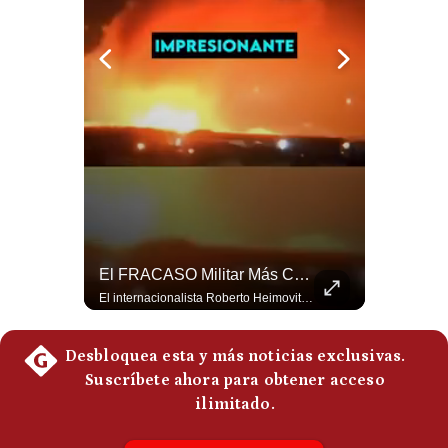
Politica
De
Cookies
Preguntas
Frecuentes
¿El FIN De Infantino En La FIFA? El Grave Pronóstico Sobre Su Renuncia | #EnClaveEconómica
El FRACASO Militar Más Caro De Medio Oriente | #radar24
Luis Carrillo Pinto, presidente de APEMD pronostica meses muy difíciles para Infantino y sostiene que una mayor presión de la UEFA, junto con nuevas investigaciones periodísticas, podría llevarlo a dimitir. También menciona renuncias internas y acusaciones de que el proyecto fue impulsado por una sola persona. #GianniInfantino #FIFA #UEFA #LuisCarrilloPinto #APEMD #Futbol #NoticiasDeportivas #Mundial #Shorts 👉 Suscríbete y activa la campana para no perderte nuestro análisis diario. 🌎 Síguenos en nuestras redes sociales: 📌 Web oficial: https://gestion.pe/mundo/ 📌 LinkedIn: http://bit.ly/3HYIET0 📌 X (Twitter): http://bit.ly/4noZtX9 📌 TikTok: http://bit.ly/4evB6TO
El internacionalista Roberto Heimovits señaló que Arabia Saudita posee armamento avanzado comprado por decenas de miles de millones de dólares. Sin embargo, recuerda que combatió durante siete años contra los hutíes sin conseguir derrotarlos, pese a la enorme diferencia de poder militar. #ArabiaSaudita #Hutíes #RobertoHeimovits #Geopolítica #Guerra #NoticiasInternacionales #Shorts 👉 Suscríbete y activa la campana para no perderte nuestro análisis diario. 🌎 Síguenos en nuestras redes sociales: 📌 Web oficial: https://gestion.pe/mundo/ 📌 LinkedIn: http://bit.ly/3HYIET0 📌 X (Twitter): http://bit.ly/4noZtX9 📌 TikTok: http://bit.ly/4evB6TO