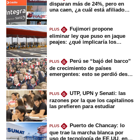
disparan más de 24%, pero en
una caen, ¿a cuál está afiliado
usted?
Fujimori propone
PLUS
G
eliminar ley que puso en jaque
peajes: ¿qué implicaría los
usuarios?
Perú se “bajó del barco”
PLUS
G
de crecimiento de países
emergentes: esto se perdió desde
2022
UTP, UPN y Senati: las
PLUS
G
razones por la que los capitalinos
las prefieren para estudiar
Puerto de Chancay: lo
PLUS
G
que trae la marcha blanca por
uso de tecnología de EE.UU. en