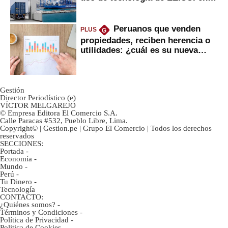
mercancías
Peruanos que venden
PLUS
G
propiedades, reciben herencia o
utilidades: ¿cuál es su nueva
inversión clave?
Gestión
Director Periodístico (e)
VÍCTOR MELGAREJO
© Empresa Editora El Comercio S.A.
Calle Paracas #532, Pueblo Libre, Lima.
Copyright© | Gestion.pe | Grupo El Comercio | Todos los derechos
reservados
SECCIONES:
Portada
-
Economía
-
Mundo
-
Perú
-
Tu Dinero
-
Tecnología
CONTACTO:
¿Quiénes somos?
-
Términos y Condiciones
-
Política de Privacidad
-
Politica de Cookies
-