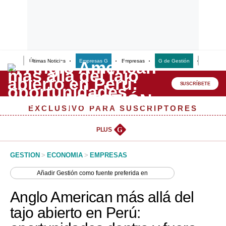
Últimas Noticias
Empresas G
Empresas
G de Gestión
Finanzas
Lo último
Peru Quiosco
SUSCRÍBETE
Portada
EXCLUSIVO PARA SUSCRIPTORES
Empresas
PLUS
G
Management & Empleo
GESTION
>
ECONOMIA
>
EMPRESAS
Economía
Añadir
Gestión
como fuente preferida en
Mercados
Anglo American más allá del
Perú
tajo abierto en Perú:
Política