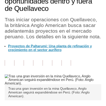
oportunidades dentro y fuera
de Quellaveco
Tu Dinero
Finanzas Personales
Tras iniciar operaciones con Quellaveco,
la británica Anglo American busca sacar
Inmobiliarias
adelantemás proyectos en el mercado
peruano. Los detalles en la siguiente nota.
Plus G
Proyectos de Paltarumi: Una planta de refinación y
Opinión
crecimiento en el sector aurífero
Editorial
Pregunta de hoy
Blogs
Tendencias
Tras una gran inversión en la mina Quellaveco, Anglo
American seguirá expandiéndose en Perú. (Foto: Anglo
Lujo
American).
Viajes