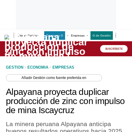
Últimas Noticias
Empresas G
Empresas
G de Gestión
Finanzas
Lo último
Peru Quiosco
SUSCRÍBETE
Portada
GESTION
>
ECONOMIA
>
EMPRESAS
Empresas
Añadir
Gestión
como fuente preferida en
Management & Empleo
Alpayana proyecta duplicar
Economía
producción de zinc con impulso
de mina Iscaycruz
Mercados
Perú
La minera peruana Alpayana anticipa
buenos resultados operativos hacia 2025.
Política