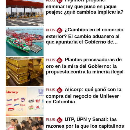
PLUS
G
eliminar ley que puso en jaque
peajes: ¿qué cambios implicaría?
¿Cambios en el comercio
PLUS
G
exterior? El cambio aduanero al
que apuntaría el Gobierno de
Fujimori
Plantas procesadoras de
PLUS
G
oro en la mira del Gobierno: la
propuesta contra la minería ilegal
Alicorp: qué ganó con la
PLUS
G
compra del negocio de Unilever
en Colombia
UTP, UPN y Senati: las
PLUS
G
razones por la que los capitalinos