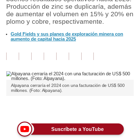
Producción de zinc se duplicaría, además
Tu Dinero
de aumentar el volumen en 15% y 20% en
plomo y cobre, respectivamente.
Finanzas Personales
Gold Fields y sus planes de exploración minera con
Inmobiliarias
aumento de capital hacia 2025
Plus G
Opinión
Editorial
Alpayana cerraría el 2024 con una facturación de US$ 500
Pregunta de hoy
millones. (Foto: Alpayana).
Blogs
Únete a nuestro canal
Tendencias
Lujo
Suscríbete a YouTube
Viajes