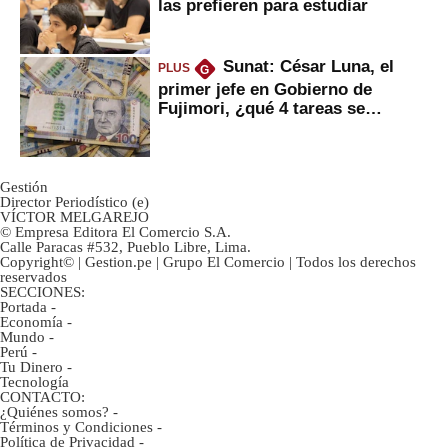
las prefieren para estudiar
Sunat: César Luna, el
PLUS
G
primer jefe en Gobierno de
Fujimori, ¿qué 4 tareas se
marcan urgentes?
Gestión
Director Periodístico (e)
VÍCTOR MELGAREJO
© Empresa Editora El Comercio S.A.
Calle Paracas #532, Pueblo Libre, Lima.
Copyright© | Gestion.pe | Grupo El Comercio | Todos los derechos
reservados
SECCIONES:
Portada
-
Economía
-
Mundo
-
Perú
-
Tu Dinero
-
Tecnología
CONTACTO:
¿Quiénes somos?
-
Términos y Condiciones
-
Política de Privacidad
-