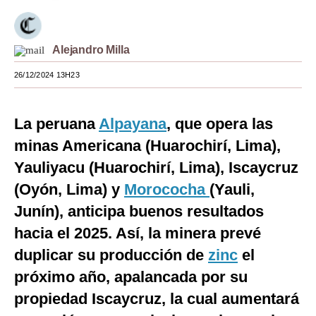
Moda
Estilos
Alejandro Milla
26/12/2024 13H23
Mundo
EEUU
La peruana
Alpayana
, que opera las
México
minas Americana (Huarochirí, Lima),
España
Yauliyacu (Huarochirí, Lima), Iscaycruz
(Oyón, Lima) y
Morococha
(Yauli,
Internacional
Junín), anticipa buenos resultados
Tecnología
hacia el 2025. Así, la minera prevé
Club del Suscriptor
duplicar su producción de
zinc
el
próximo año, apalancada por su
Mix
propiedad Iscaycruz, la cual aumentará
G de Gestión