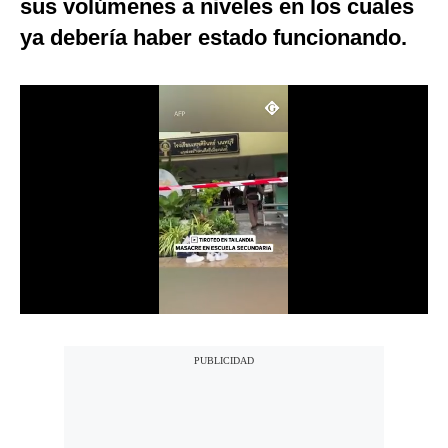
sus volúmenes a niveles en los cuales
Notas Contratadas
ya debería haber estado funcionando.
Podcast
Gestión TV
Videos
Fotogalerías
gestion.pe
¿quiénes
Somos?
Términos
Y
Condiciones
Política
De
Privacidad