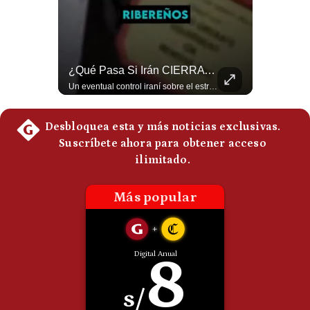
Politica
De
Cookies
Preguntas
¿Se ROMPEN Las Relaciones Entre Brasil Y Argentina? | Gestión Mundo
¿Qué Pasa Si Irán CIERRA El Estrecho De Ormuz? | #radar24
Frecuentes
Brasil pidió formalmente que Argentina retire a su embajador tras los cruces verbales entre Javier Milei y Lula da Silva. La crisis bilateral alcanza su punto más crítico en años. #PoliticaLatinoamericana #CrisisDiplomatica #MileiVsLula #BuenosAires #NoticiasDeHoy #Shorts 👉 Suscríbete y activa la campana para no perderte nuestro análisis diario. 🌎 Síguenos en nuestras redes sociales: 📌 Web oficial: https://gestion.pe/mundo/ 📌 LinkedIn: http://bit.ly/3HYIET0 📌 X (Twitter): http://bit.ly/4noZtX9 📌 TikTok: http://bit.ly/4evB6TO
Un eventual control iraní sobre el estrecho de Ormuz cambiaría radicalmente el equilibrio de poder, así lo explicó el analista Roberto Heimovits. Además, explicó que países como Arabia Saudita, Qatar, Emiratos Árabes Unidos, Irak y Kuwait dependen de esa ruta para exportar petróleo, gas y fertilizantes. #Geopolitica #Irán #EstrechoDeOrmuz #Petroleo #NoticiasInternacionales #RobertoHeimovits #Shorts 👉 Suscríbete y activa la campana para no perderte nuestro análisis diario. 🌎 Síguenos en nuestras redes sociales: 📌 Web oficial: https://gestion.pe/mundo/ 📌 LinkedIn: http://bit.ly/3HYIET0 📌 X (Twitter): http://bit.ly/4noZtX9 📌 TikTok: http://bit.ly/4evB6TO