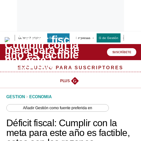
Últimas Noticias
Empresas G
Empresas
G de Gestión
Finanzas
Lo último
Peru Quiosco
SUSCRÍBETE
Portada
EXCLUSIVO PARA SUSCRIPTORES
Empresas
PLUS
G
Management & Empleo
GESTION
>
ECONOMIA
Economía
Añadir
Gestión
como fuente preferida en
Mercados
Déficit fiscal: Cumplir con la
Perú
meta para este año es factible,
Política