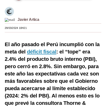
Moda
Estilos
Javier Artica
Mundo
29/03/2024 10H21
EEUU
El año pasado el Perú incumplió con la
México
meta del
déficit fiscal
: el “tope” era
España
2.4% del producto bruto interno (PBI),
Internacional
pero cerró en 2.8%. Sin embargo, para
este año las expectativas cada vez son
Tecnología
más favorables sobre que el Gobierno
Club del Suscriptor
pueda acercarse al límite establecido
Mix
(2024: 2% del PBI). Al menos esto es lo
G de Gestión
que prevé la consultora Thorne &