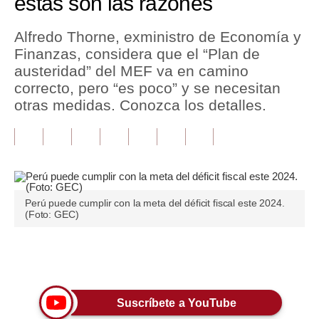
estas son las razones
Tu Dinero
Alfredo Thorne, exministro de Economía y
Finanzas, considera que el “Plan de
Finanzas Personales
austeridad” del MEF va en camino
Inmobiliarias
correcto, pero “es poco” y se necesitan
otras medidas. Conozca los detalles.
Plus G
Opinión
Editorial
Pregunta de hoy
Perú puede cumplir con la meta del déficit fiscal este 2024.
(Foto: GEC)
Blogs
Tendencias
Únete a nuestro canal
Lujo
Suscríbete a YouTube
Viajes