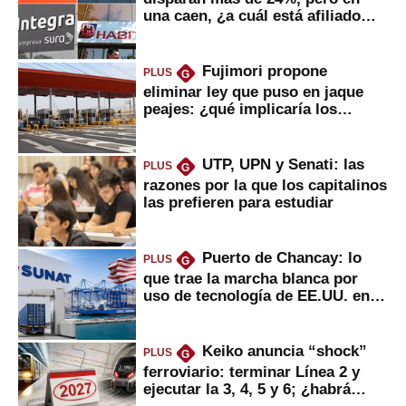
una caen, ¿a cuál está afiliado
usted?
Fujimori propone
PLUS
G
eliminar ley que puso en jaque
peajes: ¿qué implicaría los
usuarios?
UTP, UPN y Senati: las
PLUS
G
razones por la que los capitalinos
las prefieren para estudiar
Puerto de Chancay: lo
PLUS
G
que trae la marcha blanca por
uso de tecnología de EE.UU. en
mercancías
Keiko anuncia “shock”
PLUS
G
ferroviario: terminar Línea 2 y
ejecutar la 3, 4, 5 y 6; ¿habrá
avances?