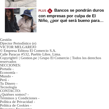
Bancos se pondrán duros
PLUS
G
con empresas por culpa de El
Niño, ¿por qué será bueno para
ahorristas?
Gestión
Director Periodístico (e)
VÍCTOR MELGAREJO
© Empresa Editora El Comercio S.A.
Calle Paracas #532, Pueblo Libre, Lima.
Copyright© | Gestion.pe | Grupo El Comercio | Todos los derechos
reservados
SECCIONES:
Portada
-
Economía
-
Mundo
-
Perú
-
Tu Dinero
-
Tecnología
CONTACTO:
¿Quiénes somos?
-
Términos y Condiciones
-
Política de Privacidad
-
Politica de Cookies
-
Preguntas Frecuentes