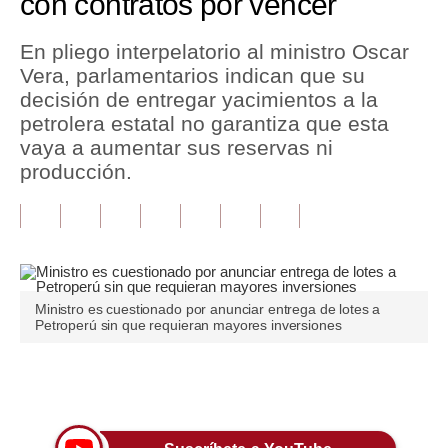
con contratos por vencer
Tu Dinero
En pliego interpelatorio al ministro Oscar
Vera, parlamentarios indican que su
Finanzas Personales
decisión de entregar yacimientos a la
Inmobiliarias
petrolera estatal no garantiza que esta
vaya a aumentar sus reservas ni
Plus G
producción.
Opinión
Editorial
Pregunta de hoy
Ministro es cuestionado por anunciar entrega de lotes a
Blogs
Petroperú sin que requieran mayores inversiones
Tendencias
Únete a nuestro canal
Lujo
Viajes