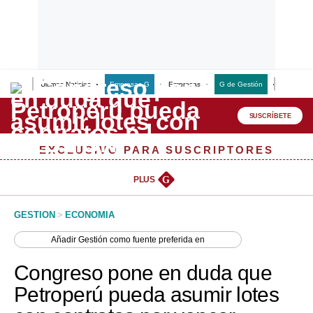
Últimas Noticias
Empresas G
Empresas
G de Gestión
Finanzas
Lo último
Peru Quiosco
SUSCRÍBETE
Portada
EXCLUSIVO PARA SUSCRIPTORES
Empresas
PLUS
G
Management & Empleo
GESTION
>
ECONOMIA
Economía
Añadir
Gestión
como fuente preferida en
Mercados
Congreso pone en duda que
Perú
Petroperú pueda asumir lotes
Política