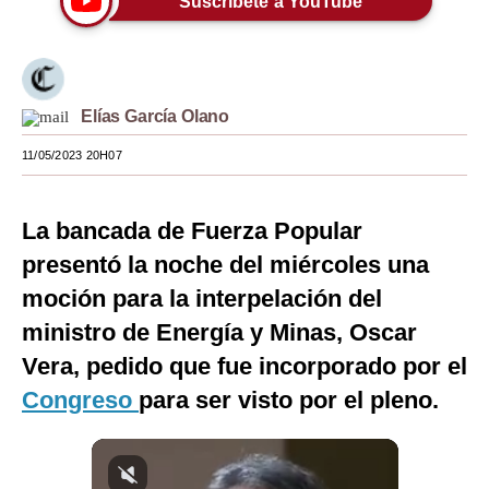
Suscríbete a YouTube
Moda
Estilos
Elías García Olano
Mundo
11/05/2023 20H07
EEUU
México
La bancada de Fuerza Popular
España
presentó la noche del miércoles una
moción para la interpelación del
Internacional
ministro de Energía y Minas, Oscar
Tecnología
Vera, pedido que fue incorporado por el
Club del Suscriptor
Congreso
para ser visto por el pleno.
Mix
G de Gestión