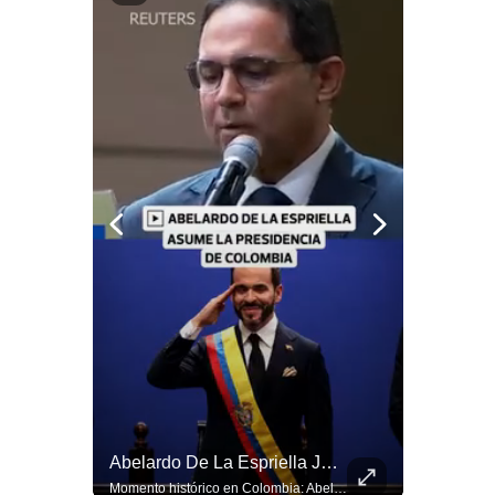
Notas Contratadas
Podcast
Gestión TV
Videos
Fotogalerías
gestion.pe
¿quiénes
Somos?
Términos
Y
Condiciones
Política
Tragedia En Tailandia: Joven De 14 Años Ataca A Su Familia Y Colegio | Gestión Mundo
Abelardo De La Espriella Juramenta Como Nuevo Presidente | Gestión Mundo
De
Un adolescente de 14 años mató a sus abuelos y luego atacó su colegio de secundaria en Tailandia, dejando cinco fallecidos adicionales y más de 30 heridos antes de quitarse la vida. Según las autoridades y el primer ministro Anutin Charnvirakul, el hecho habría sido motivado por estrés académico extremo. El suceso reabre el debate sobre la alta posesión de armas de fuego en el país asiático. #Tailandia #Noticias #UltimaHora #NoticiasInternacionales #Shorts 👉 Suscríbete y activa la campana para no perderte nuestro análisis diario. 🌎 Síguenos en nuestras redes sociales: 📌 Web oficial: https://gestion.pe/mundo/ 📌 LinkedIn: http://bit.ly/3HYIET0 📌 X (Twitter): http://bit.ly/4noZtX9 📌 TikTok: http://bit.ly/4evB6TO
Momento histórico en Colombia: Abelardo de la Espriella prestó juramento y recibió la banda presidencial en la Arena USC de Cali, convirtiéndose oficialmente en el nuevo Presidente de la República para el periodo 2026-2030. Por primera vez en la historia reciente del país, la investidura presidencial se celebró fuera de Bogotá. ¿Qué opinas del inicio de este nuevo mandato constitucional? #DeLaEspriella #Colombia #PosesionPresidencial #Cali #Shorts 👉 Suscríbete y activa la campana para no perderte nuestro análisis diario. 🌎 Síguenos en nuestras redes sociales: 📌 Web oficial: https://gestion.pe/mundo/ 📌 LinkedIn: http://bit.ly/3HYIET0 📌 X (Twitter): http://bit.ly/4noZtX9 📌 TikTok: http://bit.ly/4evB6TO
Privacidad