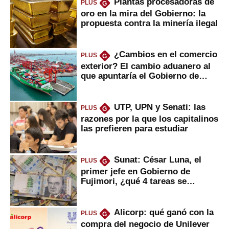
Plantas procesadoras de
PLUS
G
oro en la mira del Gobierno: la
propuesta contra la minería ilegal
¿Cambios en el comercio
PLUS
G
exterior? El cambio aduanero al
que apuntaría el Gobierno de
Fujimori
UTP, UPN y Senati: las
PLUS
G
razones por la que los capitalinos
las prefieren para estudiar
Sunat: César Luna, el
PLUS
G
primer jefe en Gobierno de
Fujimori, ¿qué 4 tareas se
marcan urgentes?
Alicorp: qué ganó con la
PLUS
G
compra del negocio de Unilever