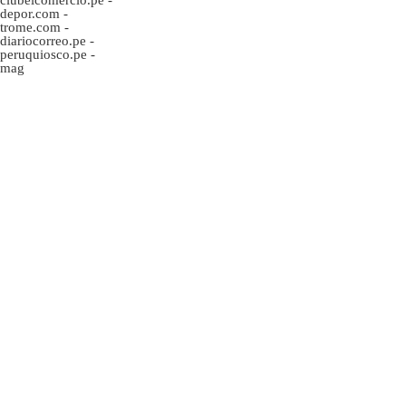
depor.com
-
trome.com
-
diariocorreo.pe
-
peruquiosco.pe
-
mag