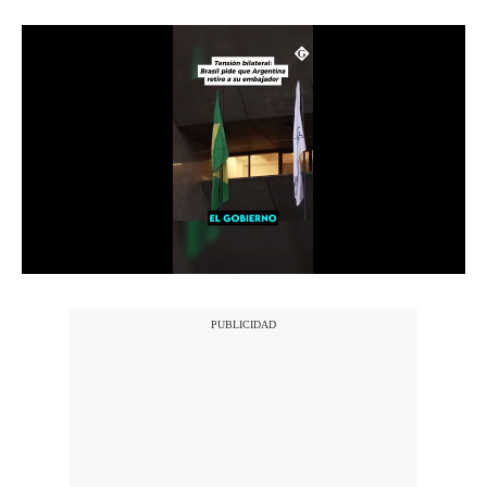
Notas Contratadas
Podcast
Gestión TV
Videos
Fotogalerías
gestion.pe
¿quiénes
Somos?
Términos
Y
Condiciones
Política
De
Privacidad