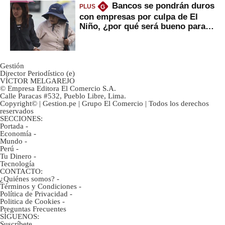
Bancos se pondrán duros
PLUS
G
con empresas por culpa de El
Niño, ¿por qué será bueno para
ahorristas?
Gestión
Director Periodístico (e)
VÍCTOR MELGAREJO
© Empresa Editora El Comercio S.A.
Calle Paracas #532, Pueblo Libre, Lima.
Copyright© | Gestion.pe | Grupo El Comercio | Todos los derechos
reservados
SECCIONES:
Portada
-
Economía
-
Mundo
-
Perú
-
Tu Dinero
-
Tecnología
CONTACTO:
¿Quiénes somos?
-
Términos y Condiciones
-
Política de Privacidad
-
Politica de Cookies
-
Preguntas Frecuentes
SÍGUENOS:
Suscríbete