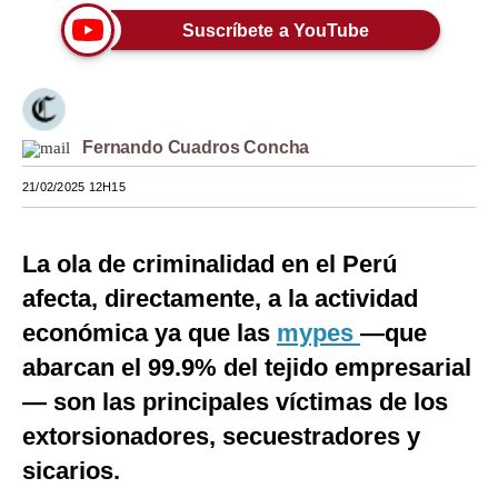
Suscríbete a YouTube
Moda
Estilos
Mundo
Fernando Cuadros Concha
EEUU
21/02/2025 12H15
México
España
La ola de criminalidad en el Perú
afecta, directamente, a la actividad
Internacional
económica ya que las
mypes
—que
Tecnología
abarcan el 99.9% del tejido empresarial
Club del Suscriptor
— son las principales víctimas de los
extorsionadores, secuestradores y
Mix
sicarios.
G de Gestión