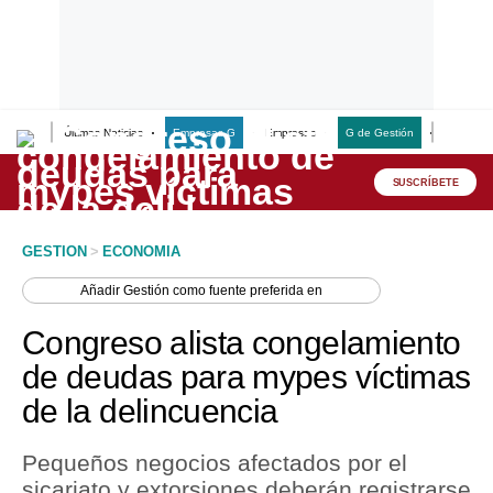
Últimas Noticias
Empresas G
Empresas
G de Gestión
Finanzas
Lo último
Peru Quiosco
SUSCRÍBETE
Portada
GESTION
>
ECONOMIA
Empresas
Añadir
Gestión
como fuente preferida en
Management & Empleo
Congreso alista congelamiento
Economía
de deudas para mypes víctimas
de la delincuencia
Mercados
Perú
Pequeños negocios afectados por el
sicariato y extorsiones deberán registrarse
Política