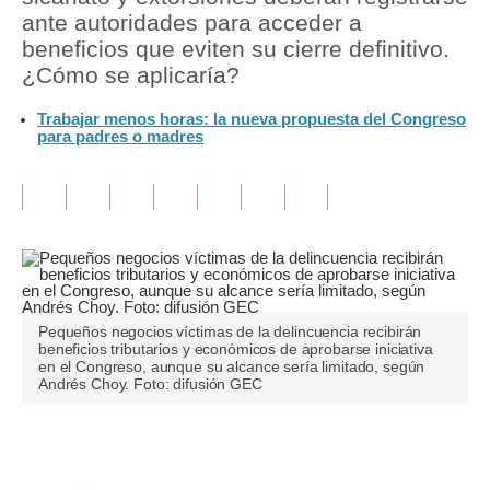
ante autoridades para acceder a
Tu Dinero
beneficios que eviten su cierre definitivo.
¿Cómo se aplicaría?
Finanzas Personales
Trabajar menos horas: la nueva propuesta del Congreso
Inmobiliarias
para padres o madres
Plus G
Opinión
Editorial
Pregunta de hoy
Pequeños negocios víctimas de la delincuencia recibirán
Blogs
beneficios tributarios y económicos de aprobarse iniciativa
en el Congreso, aunque su alcance sería limitado, según
Andrés Choy. Foto: difusión GEC
Tendencias
Lujo
Únete a nuestro canal
Viajes