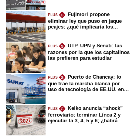
usted?
Fujimori propone
PLUS
G
eliminar ley que puso en jaque
peajes: ¿qué implicaría los
usuarios?
UTP, UPN y Senati: las
PLUS
G
razones por la que los capitalinos
las prefieren para estudiar
Puerto de Chancay: lo
PLUS
G
que trae la marcha blanca por
uso de tecnología de EE.UU. en
mercancías
Keiko anuncia “shock”
PLUS
G
ferroviario: terminar Línea 2 y
ejecutar la 3, 4, 5 y 6; ¿habrá
avances?