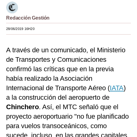
Moda
Redacción Gestión
Estilos
28/06/2019 16H20
Mundo
EEUU
A través de un comunicado, el Ministerio
México
de Transportes y Comunicaciones
confirmó las críticas que en la previa
España
había realizado la Asociación
Internacional
Internacional de Transporte Aéreo (
IATA
)
Tecnología
a la construcción del aeropuerto de
Chinchero
. Así, el MTC señaló que el
Club del Suscriptor
proyecto aeroportuario "no fue planificado
Mix
para vuelos transoceánicos, como
G de Gestión
sucede, incluso, en las grandes capitales