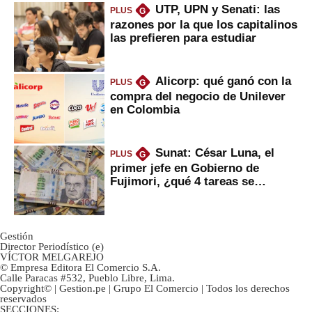
UTP, UPN y Senati: las
PLUS
G
razones por la que los capitalinos
las prefieren para estudiar
Alicorp: qué ganó con la
PLUS
G
compra del negocio de Unilever
en Colombia
Sunat: César Luna, el
PLUS
G
primer jefe en Gobierno de
Fujimori, ¿qué 4 tareas se
marcan urgentes?
Gestión
Director Periodístico (e)
VÍCTOR MELGAREJO
© Empresa Editora El Comercio S.A.
Calle Paracas #532, Pueblo Libre, Lima.
Copyright© | Gestion.pe | Grupo El Comercio | Todos los derechos
reservados
SECCIONES: