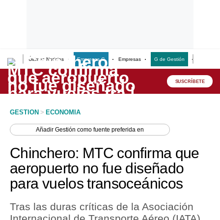
Últimas Noticias
Empresas G
Empresas
G de Gestión
Finanzas
Lo último
Peru Quiosco
SUSCRÍBETE
Portada
GESTION
>
ECONOMIA
Empresas
Añadir
Gestión
como fuente preferida en
Management & Empleo
Chinchero: MTC confirma que
Economía
aeropuerto no fue diseñado
para vuelos transoceánicos
Mercados
Perú
Tras las duras críticas de la Asociación
Internacional de Transporte Aéreo (IATA),
Política