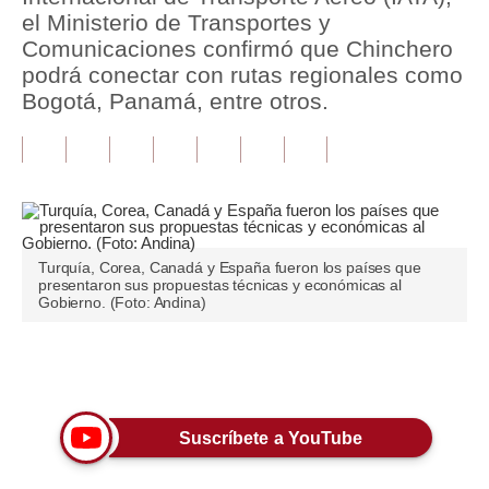
el Ministerio de Transportes y
Tu Dinero
Comunicaciones confirmó que Chinchero
podrá conectar con rutas regionales como
Finanzas Personales
Bogotá, Panamá, entre otros.
Inmobiliarias
Plus G
Opinión
Editorial
Turquía, Corea, Canadá y España fueron los países que
presentaron sus propuestas técnicas y económicas al
Gobierno. (Foto: Andina)
Pregunta de hoy
Blogs
Únete a nuestro canal
Tendencias
Lujo
Suscríbete a YouTube
Viajes