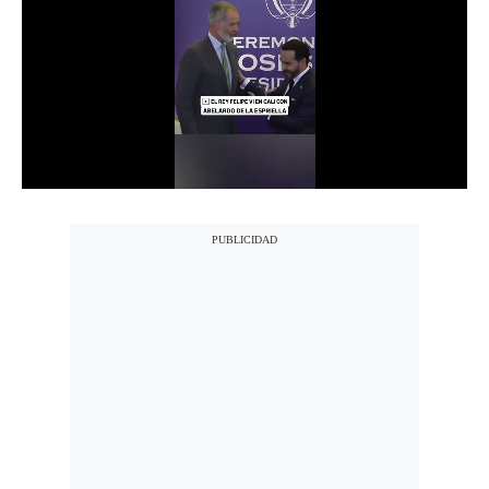
Notas Contratadas
Podcast
Gestión TV
Videos
Fotogalerías
gestion.pe
¿quiénes
Somos?
Términos
Y
Condiciones
Política
De
Privacidad