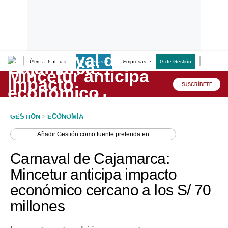
Últimas Noticias
Empresas G
Empresas
G de Gestión
Finanzas
Lo último
Peru Quiosco
SUSCRÍBETE
Portada
GESTION
>
ECONOMIA
Empresas
Añadir
Gestión
como fuente preferida en
Management & Empleo
Carnaval de Cajamarca:
Economía
Mincetur anticipa impacto
económico cercano a los S/ 70
Mercados
millones
Perú
Política