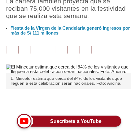
La cartera también proyecta que se
reciban 75,000 visitantes en la festividad
Tu Dinero
que se realiza esta semana.
Finanzas Personales
Fiesta de la Virgen de la Candelaria generó ingresos por
más de S/ 111 millones
Inmobiliarias
Plus G
Opinión
Editorial
El Mincetur estima que cerca del 94% de los visitantes que
lleguen a esta celebración serán nacionales. Foto: Andina.
Pregunta de hoy
Blogs
Únete a nuestro canal
Tendencias
Suscríbete a YouTube
Lujo
Viajes