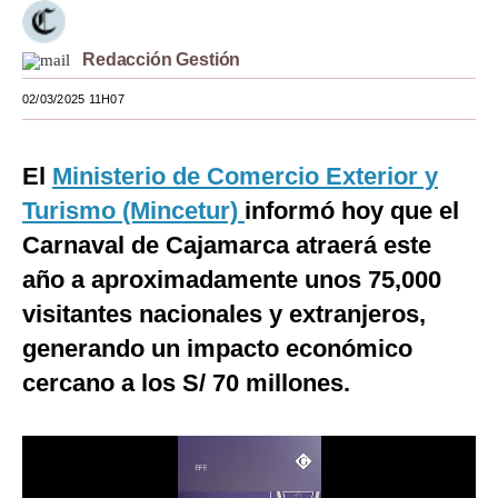
Moda
Redacción Gestión
Estilos
02/03/2025 11H07
Mundo
EEUU
El
Ministerio de Comercio Exterior y
Turismo (Mincetur)
informó hoy que el
México
Carnaval de Cajamarca atraerá este
España
año a aproximadamente unos 75,000
Internacional
visitantes nacionales y extranjeros,
generando un impacto económico
Tecnología
cercano a los S/ 70 millones.
Club del Suscriptor
Mix
G de Gestión