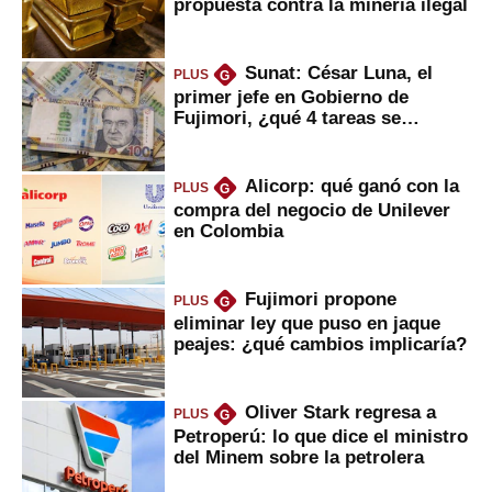
propuesta contra la minería ilegal
Sunat: César Luna, el
PLUS
G
primer jefe en Gobierno de
Fujimori, ¿qué 4 tareas se
marcan urgentes?
Alicorp: qué ganó con la
PLUS
G
compra del negocio de Unilever
en Colombia
Fujimori propone
PLUS
G
eliminar ley que puso en jaque
peajes: ¿qué cambios implicaría?
Oliver Stark regresa a
PLUS
G
Petroperú: lo que dice el ministro
del Minem sobre la petrolera