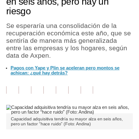
en seis años, pero hay un
riesgo
Tu Dinero
Finanzas Personales
Se esperaría una consolidación de la
recuperación económica este año, que se
Inmobiliarias
sentiría de manera más generalizada
entre las empresas y los hogares, según
Plus G
data de Axpen.
Opinión
Pagos con Yape y Plin se aceleran pero montos se
achican: ¿qué hay detrás?
Editorial
Pregunta de hoy
Blogs
Tendencias
Capacidad adquisitiva tendría su mayor alza en seis años,
Lujo
pero un factor “hace ruido” (Foto: Andina)
Viajes