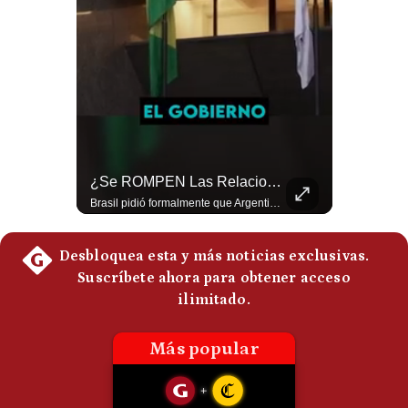
Politica
De
Cookies
Preguntas
Frecuentes
El FRACASO Militar Más Caro De Medio Oriente | #radar24
¿Se ROMPEN Las Relaciones Entre Brasil Y Argentina? | Gestión Mundo
El internacionalista Roberto Heimovits señaló que Arabia Saudita posee armamento avanzado comprado por decenas de miles de millones de dólares. Sin embargo, recuerda que combatió durante siete años contra los hutíes sin conseguir derrotarlos, pese a la enorme diferencia de poder militar. #ArabiaSaudita #Hutíes #RobertoHeimovits #Geopolítica #Guerra #NoticiasInternacionales #Shorts 👉 Suscríbete y activa la campana para no perderte nuestro análisis diario. 🌎 Síguenos en nuestras redes sociales: 📌 Web oficial: https://gestion.pe/mundo/ 📌 LinkedIn: http://bit.ly/3HYIET0 📌 X (Twitter): http://bit.ly/4noZtX9 📌 TikTok: http://bit.ly/4evB6TO
Brasil pidió formalmente que Argentina retire a su embajador tras los cruces verbales entre Javier Milei y Lula da Silva. La crisis bilateral alcanza su punto más crítico en años. #PoliticaLatinoamericana #CrisisDiplomatica #MileiVsLula #BuenosAires #NoticiasDeHoy #Shorts 👉 Suscríbete y activa la campana para no perderte nuestro análisis diario. 🌎 Síguenos en nuestras redes sociales: 📌 Web oficial: https://gestion.pe/mundo/ 📌 LinkedIn: http://bit.ly/3HYIET0 📌 X (Twitter): http://bit.ly/4noZtX9 📌 TikTok: http://bit.ly/4evB6TO