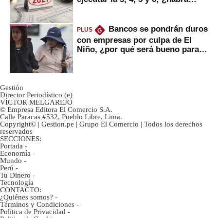
avances?
Bancos se pondrán duros
PLUS
G
con empresas por culpa de El
Niño, ¿por qué será bueno para
ahorristas?
Gestión
Director Periodístico (e)
VÍCTOR MELGAREJO
© Empresa Editora El Comercio S.A.
Calle Paracas #532, Pueblo Libre, Lima.
Copyright© | Gestion.pe | Grupo El Comercio | Todos los derechos
reservados
SECCIONES:
Portada
-
Economía
-
Mundo
-
Perú
-
Tu Dinero
-
Tecnología
CONTACTO:
¿Quiénes somos?
-
Términos y Condiciones
-
Política de Privacidad
-