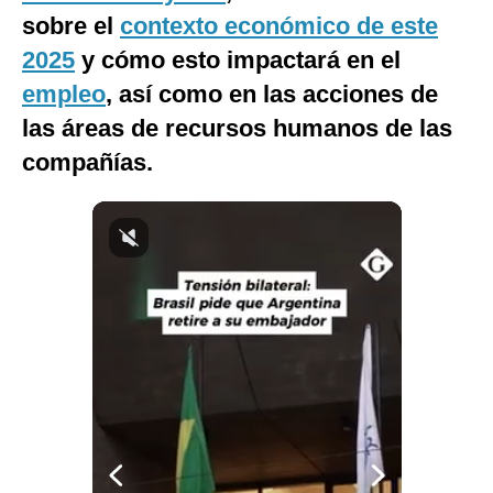
sobre el
contexto económico de este
Notas Contratadas
2025
y cómo esto impactará en el
Podcast
empleo
, así como en las acciones de
Gestión TV
las áreas de recursos humanos de las
Videos
compañías.
Fotogalerías
gestion.pe
¿quiénes
Somos?
Términos
Y
Condiciones
Política
De
Privacidad