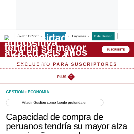
Últimas Noticias
Empresas G
Empresas
G de Gestión
Finanzas
Lo último
Peru Quiosco
SUSCRÍBETE
Portada
EXCLUSIVO PARA SUSCRIPTORES
Empresas
PLUS
G
Management & Empleo
GESTION
>
ECONOMIA
Economía
Añadir
Gestión
como fuente preferida en
Mercados
Capacidad de compra de
Perú
peruanos tendría su mayor alza
Política