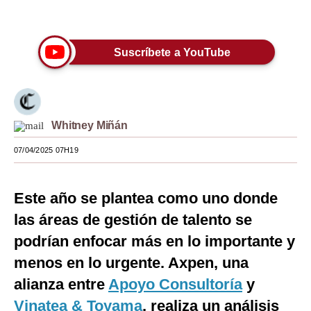
Únete a nuestro canal
Moda
Estilos
Suscríbete a YouTube
Mundo
EEUU
Whitney Miñán
México
07/04/2025 07H19
España
Internacional
Este año se plantea como uno donde
Tecnología
las áreas de gestión de talento se
podrían enfocar más en lo importante y
Club del Suscriptor
menos en lo urgente. Axpen, una
Mix
alianza entre
Apoyo Consultoría
y
G de Gestión
Vinatea & Toyama
, realiza un análisis