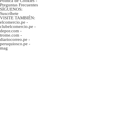
Politica de Cookies
-
Preguntas Frecuentes
SÍGUENOS:
Suscríbete
VISITE TAMBIÉN:
elcomercio.pe
-
clubelcomercio.pe
-
depor.com
-
trome.com
-
diariocorreo.pe
-
peruquiosco.pe
-
mag