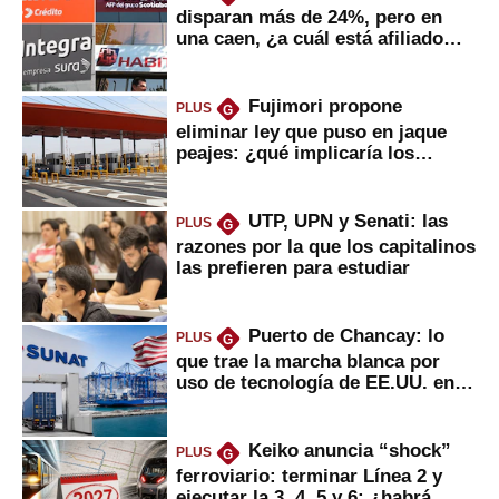
disparan más de 24%, pero en
una caen, ¿a cuál está afiliado
usted?
Fujimori propone
PLUS
G
eliminar ley que puso en jaque
peajes: ¿qué implicaría los
usuarios?
UTP, UPN y Senati: las
PLUS
G
razones por la que los capitalinos
las prefieren para estudiar
Puerto de Chancay: lo
PLUS
G
que trae la marcha blanca por
uso de tecnología de EE.UU. en
mercancías
Keiko anuncia “shock”
PLUS
G
ferroviario: terminar Línea 2 y
ejecutar la 3, 4, 5 y 6; ¿habrá