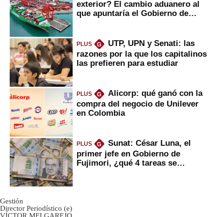
exterior? El cambio aduanero al
que apuntaría el Gobierno de
Fujimori
UTP, UPN y Senati: las
PLUS
G
razones por la que los capitalinos
las prefieren para estudiar
Alicorp: qué ganó con la
PLUS
G
compra del negocio de Unilever
en Colombia
Sunat: César Luna, el
PLUS
G
primer jefe en Gobierno de
Fujimori, ¿qué 4 tareas se
marcan urgentes?
Gestión
Director Periodístico (e)
VÍCTOR MELGAREJO