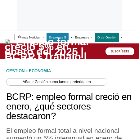
Últimas Noticias
Empresas G
Empresas
G de Gestión
Finanzas
Lo último
Peru Quiosco
SUSCRÍBETE
Portada
GESTION
>
ECONOMIA
Empresas
Añadir
Gestión
como fuente preferida en
Management & Empleo
BCRP: empleo formal creció en
Economía
enero, ¿qué sectores
destacaron?
Mercados
Perú
El empleo formal total a nivel nacional
aumentó un 5% interanual en enero de
Política