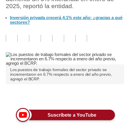
2025, reportó la entidad.
Tu Dinero
Inversión privada crecerá 4.1% este año: ¿gracias a qué
sectores?
Finanzas Personales
Inmobiliarias
Plus G
Opinión
Editorial
Los puestos de trabajo formales del sector privado se
incrementaron en 6.7% respecto a enero del año previo,
agregó el BCRP.
Pregunta de hoy
Blogs
Únete a nuestro canal
Tendencias
Suscríbete a YouTube
Lujo
Viajes