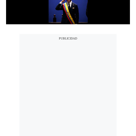
Notas Contratadas
Podcast
Gestión TV
Videos
Fotogalerías
gestion.pe
¿quiénes
Somos?
Términos
Y
Condiciones
Política
De
Privacidad