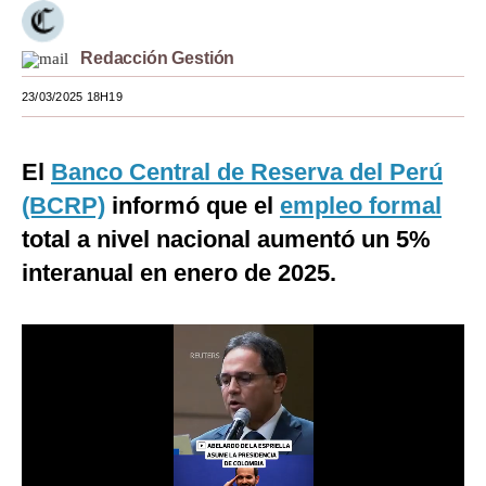
Moda
Redacción Gestión
Estilos
23/03/2025 18H19
Mundo
EEUU
El
Banco Central de Reserva del Perú
(BCRP)
informó que el
empleo formal
México
total a nivel nacional aumentó un 5%
España
interanual en enero de 2025.
Internacional
Tecnología
Club del Suscriptor
Mix
G de Gestión