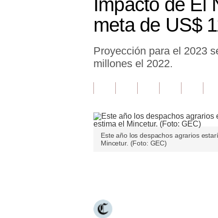
Impacto de El 
Finanzas Personales
meta de US$ 11
Inmobiliarias
Proyección para el 2023 s
Plus G
millones el 2022.
Opinión
Editorial
Pregunta de hoy
Blogs
Este año los despachos agrarios estar
Mincetur. (Foto: GEC)
Tendencias
Lujo
Únete a nuestro canal
Viajes
Moda