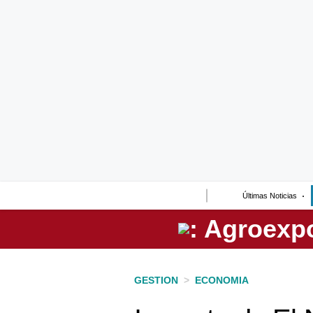
Lo último
Peru Quiosco
Portada
Empresas
Management & Empleo
Economía
Últimas Noticias
Mercados
Perú
Política
GESTION
>
ECONOMIA
Tu Dinero