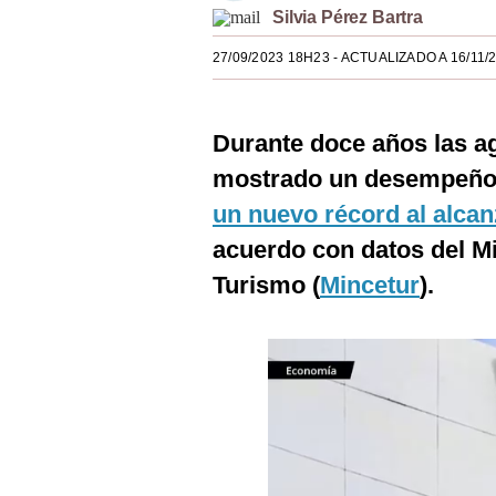
Silvia Pérez Bartra
Estilos
27/09/2023 18H23
- ACTUALIZADO A 16/11/
Mundo
EEUU
Durante doce años las a
México
mostrado un desempeño f
España
un nuevo récord al alcan
Internacional
acuerdo con datos del Mi
Turismo (
Mincetur
).
Tecnología
Club del Suscriptor
Mix
G de Gestión
Notas Contratadas