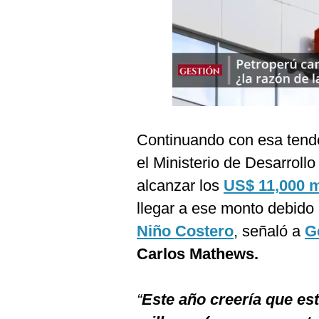
Podcast
Gestión TV
Videos
Fotogalerías
Continuando con esa tende
gestion.pe
el Ministerio de Desarrollo
¿quiénes
alcanzar los
US$ 11,000 m
Somos?
llegar a ese monto debido
Términos
Niño Costero
, señaló a
G
Y
Condiciones
Carlos Mathews.
Política
De
Privacidad
“
Este año creería que e
Politica