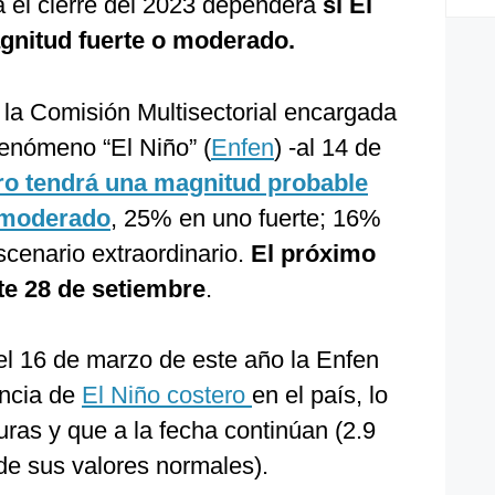
a el cierre del 2023 dependerá
si El
gnitud fuerte o moderado.
 la Comisión Multisectorial encargada
Fenómeno “El Niño” (
Enfen
) -al 14 de
ro tendrá una magnitud probable
 moderado
, 25% en uno fuerte; 16%
scenario extraordinario.
El próximo
ste 28 de setiembre
.
l 16 de marzo de este año la Enfen
encia de
El Niño costero
en el país, lo
ras y que a la fecha continúan (2.9
de sus valores normales).