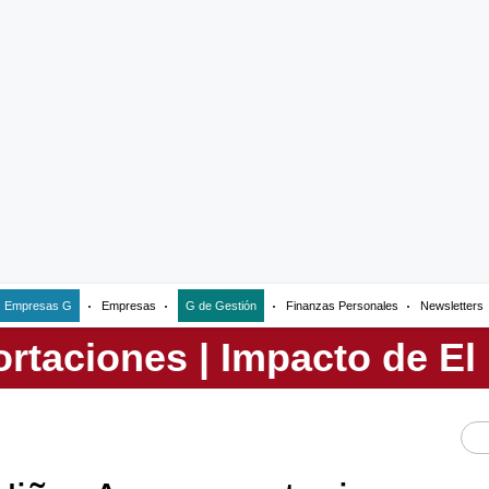
Empresas G
Empresas
G de Gestión
Finanzas Personales
Newsletters