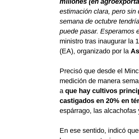
millones (en agroexporta
De
Cookies
estimación clara, pero sin
Preguntas
semana de octubre tendrí
Frecuentes
puede pasar. Esperamos e
ministro tras inaugurar la 
(EA), organizado por la
As
Precisó que desde el Minc
medición de manera seman
a
que hay cultivos princ
castigados en 20% en té
espárrago, las alcachofas
En ese sentido, indicó que