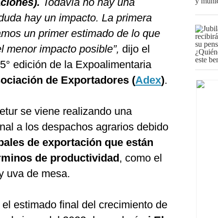
ciones).
Todavía no hay una
 duda hay un impacto. La primera
amos un primer estimado de lo que
l menor impacto posible”,
dijo el
15° edición de la Expoalimentaria
ociación de Exportadores (
Adex
)
.
etur se viene realizando una
al a los despachos agrarios debido
ipales de exportación que están
rminos de productividad
, como el
 y uva de mesa.
 el estimado final del crecimiento de