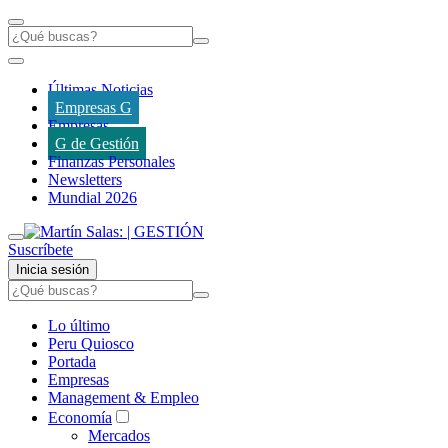
Últimas Noticias
Empresas G
Empresas
G de Gestión
Finanzas Personales
Newsletters
Mundial 2026
Suscríbete
Inicia sesión
Lo último
Peru Quiosco
Portada
Empresas
Management & Empleo
Economía
Mercados