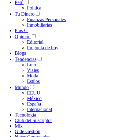
Perú
Política
Tu Dinero
Finanzas Personales
Inmobiliarias
Plus G
Opinión
Editorial
Pregunta de hoy
Blogs
Tendencias
Lujo
Viajes
Moda
Estilos
Mundo
EEUU
México
España
Internacional
Tecnología
Club del Suscriptor
Mix
G de Gestión
Notas Contratadas