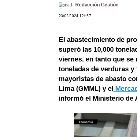
Redacción Gestión
Estilos
23/02/2024 12H57
Mundo
EEUU
El abastecimiento de pr
México
superó las 10,000 tonela
España
viernes, en tanto que se 
Internacional
toneladas de verduras y 
mayoristas de abasto co
Tecnología
Lima (GMML) y el
Mercad
Club del Suscriptor
informó el Ministerio de 
Mix
G de Gestión
Notas Contratadas