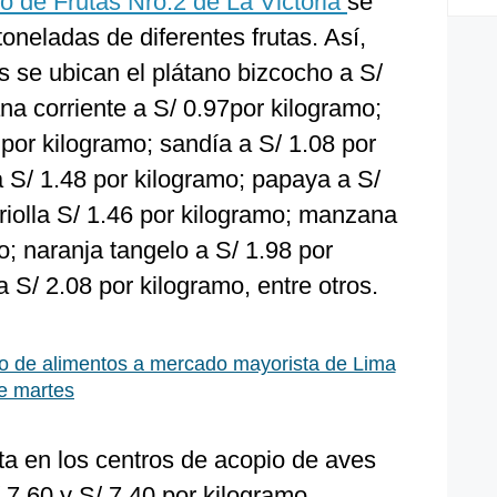
 de Frutas Nro.2 de La Victoria
se
 toneladas de diferentes frutas. Así,
as se ubican el plátano bizcocho a S/
a corriente a S/ 0.97por kilogramo;
 por kilogramo; sandía a S/ 1.08 por
 S/ 1.48 por kilogramo; papaya a S/
criolla S/ 1.46 por kilogramo; manzana
o; naranja tangelo a S/ 1.98 por
 S/ 2.08 por kilogramo, entre otros.
so de alimentos a mercado mayorista de Lima
e martes
sta en los centros de acopio de aves
 7.60 y S/ 7.40 por kilogramo,