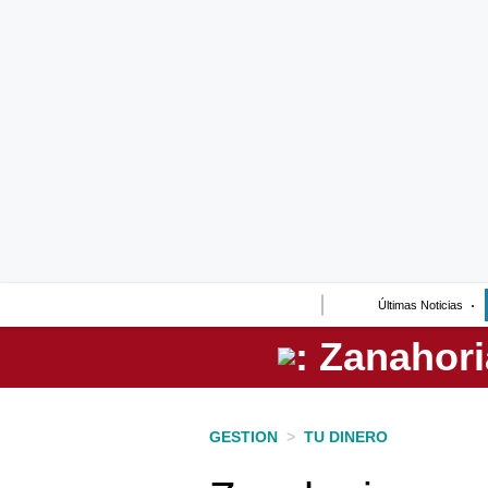
Lo último
Peru Quiosco
Portada
Empresas
Management & Empleo
Economía
Últimas Noticias
Mercados
Perú
Política
GESTION
>
TU DINERO
Tu Dinero