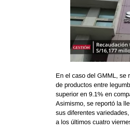
Podcast
Gestión TV
Videos
Fotogalerías
gestion.pe
¿quiénes
En el caso del GMML, se r
Somos?
de productos entre legumbre
Términos
superior en 9.1% en compar
Y
Condiciones
Asimismo, se reportó la l
Política
sus diferentes variedades
De
Privacidad
a los últimos cuatro vierne
Politica