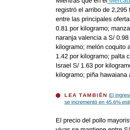
Mientras que en el
Mercado
registró el arribo de 2,295
entre las principales ofert
0.81 por kilogramo; manzan
naranja valencia a S/ 0.98
kilogramo; melón coquito a
1.42 por kilogramo; palta 
Israel S/ 1.63 por kilogram
kilogramo; piña hawaiana a
LEA TAMBIÉN
El ingre
se incrementó en 45.6% est
El precio del pollo mayori
vivas se mantiene entre S/