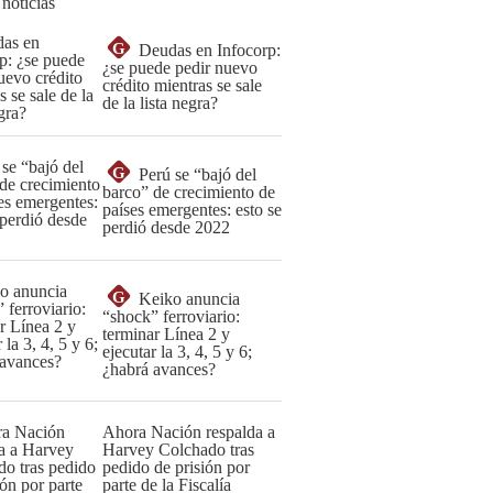
 noticias
G
Deudas en Infocorp:
¿se puede pedir nuevo
crédito mientras se sale
de la lista negra?
G
Perú se “bajó del
barco” de crecimiento de
países emergentes: esto se
perdió desde 2022
G
Keiko anuncia
“shock” ferroviario:
terminar Línea 2 y
ejecutar la 3, 4, 5 y 6;
¿habrá avances?
Ahora Nación respalda a
Harvey Colchado tras
pedido de prisión por
parte de la Fiscalía