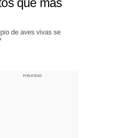
ctos que más
opio de aves vivas se
?