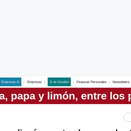
Empresas G
Empresas
G de Gestión
Finanzas Personales
Newsletters