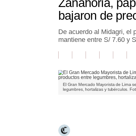
Zanahoria, pap
Finanzas Personales
bajaron de pre
Inmobiliarias
De acuerdo al Midagri, el 
Plus G
mantiene entre S/ 7.60 y 
Opinión
Editorial
Pregunta de hoy
Blogs
El Gran Mercado Mayorista de Lima se 
legumbres, hortalizas y tubérculos. Fot
Tendencias
Lujo
Únete a nuestro canal
Viajes
Moda