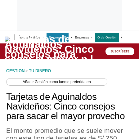
Últimas Noticias
Empresas G
Empresas
G de Gestión
Finanzas
Lo último
Peru Quiosco
SUSCRÍBETE
Portada
GESTION
>
TU DINERO
Empresas
Añadir
Gestión
como fuente preferida en
Management & Empleo
Tarjetas de Aguinaldos
Economía
Navideños: Cinco consejos
para sacar el mayor provecho
Mercados
Perú
El monto promedio que se suele mover
con este tipo de tarjetas es de S/ 250.
Política