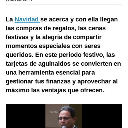
Moda
La
Navidad
se acerca y con ella llegan
Estilos
las compras de regalos, las cenas
Mundo
festivas y la alegría de compartir
EEUU
momentos especiales con seres
queridos. En este periodo festivo, las
México
tarjetas de aguinaldos se convierten en
España
una herramienta esencial para
Internacional
gestionar tus finanzas y aprovechar al
Tecnología
máximo las ventajas que ofrecen.
Club del Suscriptor
Mix
G de Gestión