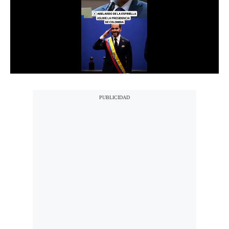
Notas Contratadas
Podcast
Gestión TV
Videos
Fotogalerías
gestion.pe
¿quiénes
Somos?
Términos
Y
Condiciones
Política
De
Privacidad