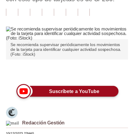
Tu Dinero
Finanzas Personales
Inmobiliarias
Se recomienda supervisar periódicamente los movimientos
Plus G
de la tarjeta para identificar cualquier actividad sospechosa.
(Foto: iStock)
Opinión
Editorial
Únete a nuestro canal
Pregunta de hoy
Suscríbete a YouTube
Blogs
Tendencias
Lujo
Redacción Gestión
Viajes
10/12/2023 22H40