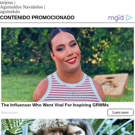
tarjetas
|
Aguinaldos Navideños
|
aguinakdo