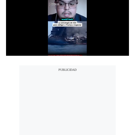
Notas Contratadas
Podcast
Gestión TV
Videos
Fotogalerías
gestion.pe
¿quiénes
Somos?
Términos
Y
Condiciones
Política
De
Privacidad