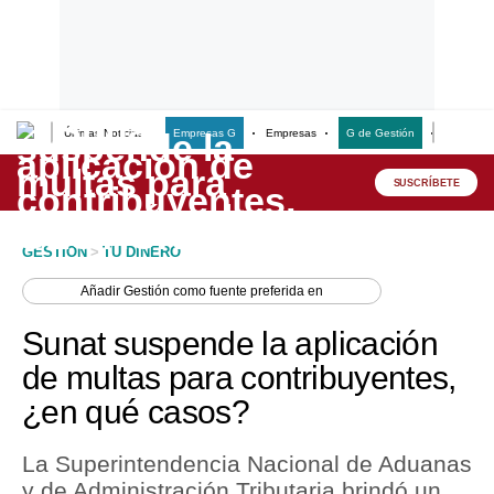
Últimas Noticias
Empresas G
Empresas
G de Gestión
Finanzas
Lo último
Peru Quiosco
SUSCRÍBETE
Portada
GESTION
>
TU DINERO
Empresas
Añadir
Gestión
como fuente preferida en
Management & Empleo
Sunat suspende la aplicación
Economía
de multas para contribuyentes,
¿en qué casos?
Mercados
Perú
La Superintendencia Nacional de Aduanas
y de Administración Tributaria brindó un
Política