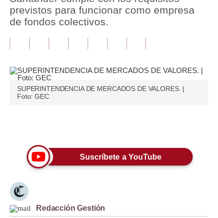
previstos para funcionar como empresa
Tu Dinero
de fondos colectivos.
Finanzas Personales
Inmobiliarias
Plus G
SUPERINTENDENCIA DE MERCADOS DE VALORES. |
Opinión
Foto: GEC
Editorial
Únete a nuestro canal
Pregunta de hoy
Blogs
Suscríbete a YouTube
Tendencias
Lujo
Redacción Gestión
Viajes