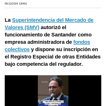
05/12/2024 13H56
Moda
Estilos
La
Superintendencia del Mercado de
Mundo
Valores (SMV)
autorizó el
funcionamiento de Santander como
EEUU
empresa administradora de
fondos
México
colectivos
y dispone su inscripción en
España
el Registro Especial de otras Entidades
bajo competencia del regulador.
Internacional
Tecnología
Club del Suscriptor
Mix
G de Gestión