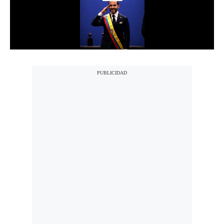
Notas Contratadas
Podcast
Gestión TV
Videos
Fotogalerías
gestion.pe
¿quiénes
Somos?
Términos
Y
Condiciones
Política
De
Privacidad