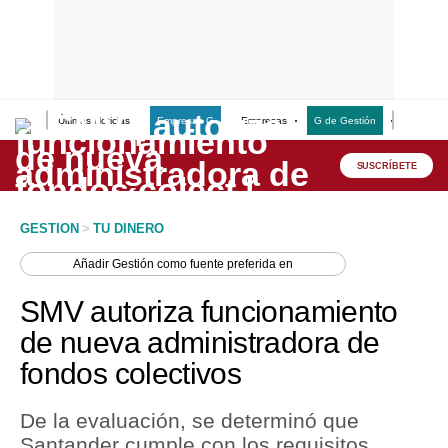
Últimas Noticias
Empresas G
Empresas
G de Gestión
Finanzas
Lo último
Peru Quiosco
SUSCRÍBETE
Portada
GESTION
>
TU DINERO
Empresas
Añadir
Gestión
como fuente preferida en
Management & Empleo
SMV autoriza funcionamiento
Economía
de nueva administradora de
fondos colectivos
Mercados
Perú
De la evaluación, se determinó que
Santander cumple con los requisitos
Política