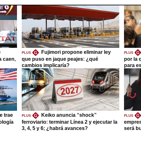
e
Fujimori propone eliminar ley
G
G
PLUS
PLUS
a caen,
que puso en jaque peajes: ¿qué
por la 
cambios implicaría?
para es
e trae
Keiko anuncia “shock”
G
G
PLUS
PLUS
ología
ferroviario: terminar Línea 2 y ejecutar la
empres
3, 4, 5 y 6; ¿habrá avances?
será b