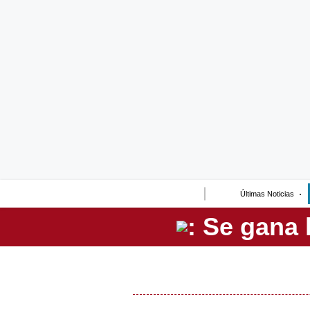
Lo último
Peru Quiosco
Portada
Empresas
Management & Empleo
Economía
Últimas Noticias
Mercados
Perú
Política
Tu Dinero