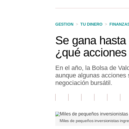
Finanzas Personales
Inmobiliarias
GESTION
>
TU DINERO
>
FINANZA
Plus G
Se gana hasta e
Opinión
¿qué acciones
Editorial
Pregunta de hoy
En el año, la Bolsa de Val
aunque algunas acciones s
Blogs
negociación bursátil.
Tendencias
Lujo
Viajes
Miles de pequeños inversionistas ingre
Moda