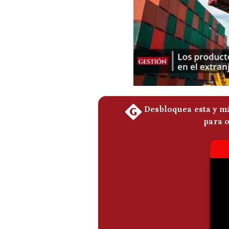
Podcast
Gestión TV
Videos
Fotogalerías
gestion.pe
¿quiénes
Somos?
Términos
Y
Condiciones
Política
De
Privacidad
Politica