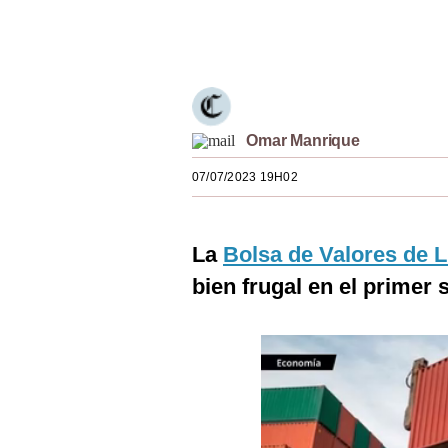
Estilos
Únete a nuestro canal
Mundo
EEUU
México
Omar Manrique
07/07/2023 19H02
España
Internacional
La
Bolsa de Valores de 
Tecnología
bien frugal en el primer
Club del Suscriptor
Mix
G de Gestión
Notas Contratadas