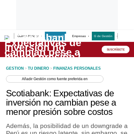
Últimas Noticias
Empresas G
Empresas
G de Gestión
Finanzas
Lo último
Peru Quiosco
SUSCRÍBETE
Portada
GESTION
>
TU DINERO
>
FINANZAS PERSONALES
Empresas
Añadir
Gestión
como fuente preferida en
Management & Empleo
Scotiabank: Expectativas de
Economía
inversión no cambian pese a
menor presión sobre costos
Mercados
Perú
Además, la posibilidad de un downgrade a
Perú es un riesgo latente, sin embargo, se
Política