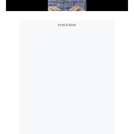
Notas Contratadas
Podcast
Gestión TV
Videos
Fotogalerías
gestion.pe
¿quiénes
Somos?
Términos
Y
Condiciones
Política
De
Privacidad