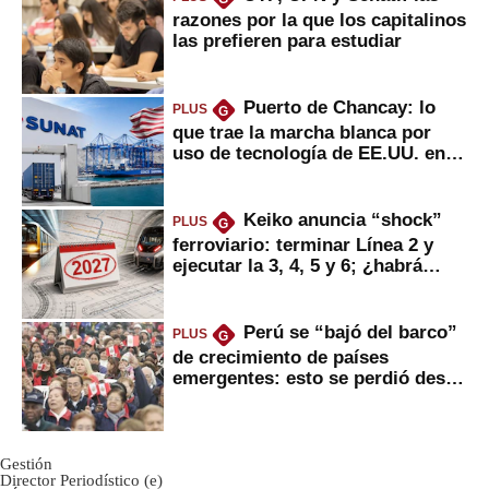
razones por la que los capitalinos
las prefieren para estudiar
Puerto de Chancay: lo
PLUS
G
que trae la marcha blanca por
uso de tecnología de EE.UU. en
mercancías
Keiko anuncia “shock”
PLUS
G
ferroviario: terminar Línea 2 y
ejecutar la 3, 4, 5 y 6; ¿habrá
avances?
Perú se “bajó del barco”
PLUS
G
de crecimiento de países
emergentes: esto se perdió desde
2022
Gestión
Director Periodístico (e)