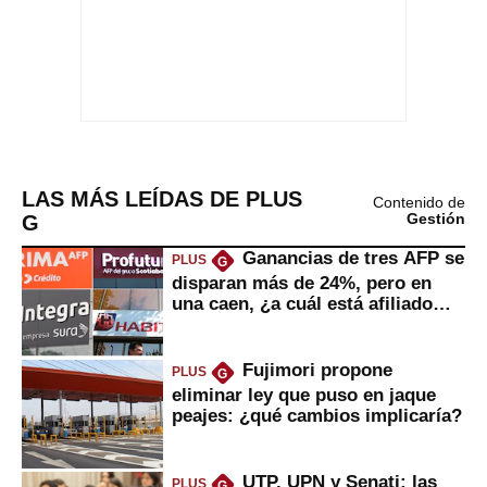
LAS MÁS LEÍDAS DE PLUS
Contenido de
G
Gestión
Ganancias de tres AFP se
PLUS
G
disparan más de 24%, pero en
una caen, ¿a cuál está afiliado
usted?
Fujimori propone
PLUS
G
eliminar ley que puso en jaque
peajes: ¿qué cambios implicaría?
UTP, UPN y Senati: las
PLUS
G