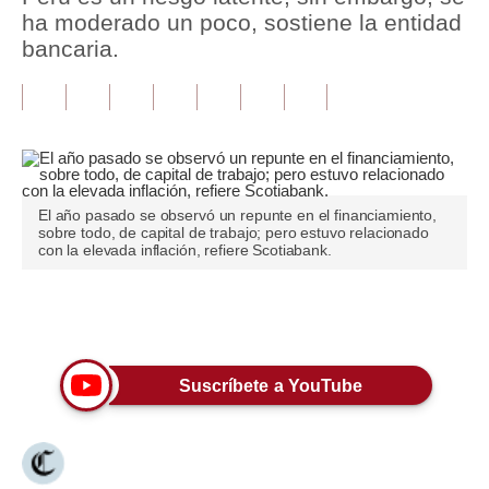
ha moderado un poco, sostiene la entidad
Tu Dinero
bancaria.
Finanzas Personales
Inmobiliarias
Plus G
Opinión
El año pasado se observó un repunte en el financiamiento,
sobre todo, de capital de trabajo; pero estuvo relacionado
con la elevada inflación, refiere Scotiabank.
Editorial
Pregunta de hoy
Únete a nuestro canal
Blogs
Suscríbete a YouTube
Tendencias
Lujo
Viajes