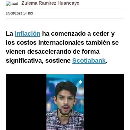
Zulema Ramirez Huancayo
Moda
24/08/2023 14H03
Estilos
Mundo
La
inflación
ha comenzado a ceder y
los costos internacionales también se
EEUU
vienen desacelerando de forma
México
significativa, sostiene
Scotiabank
.
España
Internacional
Tecnología
Club del Suscriptor
Mix
G de Gestión