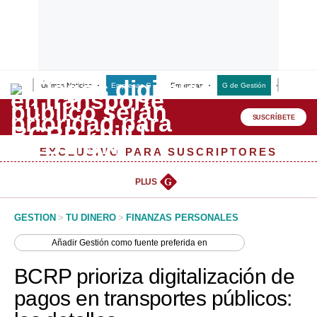
Últimas Noticias
Empresas G
Empresas
G de Gestión
Finanzas
Lo último
Peru Quiosco
SUSCRÍBETE
Portada
EXCLUSIVO PARA SUSCRIPTORES
Empresas
PLUS
G
Management & Empleo
GESTION
>
TU DINERO
>
FINANZAS PERSONALES
Economía
Añadir
Gestión
como fuente preferida en
Mercados
BCRP prioriza digitalización de
Perú
pagos en transportes públicos:
Política