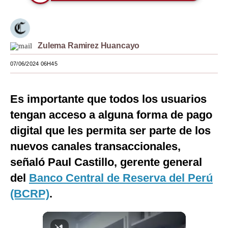
Moda
Estilos
Zulema Ramirez Huancayo
Mundo
07/06/2024 06H45
EEUU
México
Es importante que todos los usuarios
tengan acceso a alguna forma de pago
España
digital que les permita ser parte de los
Internacional
nuevos canales transaccionales,
Tecnología
señaló Paul Castillo, gerente general
del
Banco Central de Reserva del Perú
Club del Suscriptor
(BCRP)
.
Mix
G de Gestión