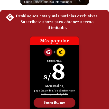
Momento histórico en Colombia: Abelardo de la Espriella prestó juramento y recibió la banda presidencial en la Arena USC de Cali, convirtiéndose oficialmente en el nuevo Presidente de la República para el periodo 2026-2030. Por primera vez en la historia reciente del país, la investidura presidencial se celebró fuera de Bogotá. ¿Qué opinas del inicio de este nuevo mandato constitucional? #DeLaEspriella #Colombia #PosesionPresidencial #Cali #Shorts 👉 Suscríbete y activa la campana para no perderte nuestro análisis diario. 🌎 Síguenos en nuestras redes sociales: 📌 Web oficial: https://gestion.pe/mundo/ 📌 LinkedIn: http://bit.ly/3HYIET0 📌 X (Twitter): http://bit.ly/4noZtX9 📌 TikTok: http://bit.ly/4evB6TO
Guido Larson, analista internacional explica que la guerra no puede entenderse únicamente como un enfrentamiento entre Estados Unidos e Irán, sino también dentro de la competencia global entre Washington y Pekín. El analista sostiene que China mantiene su relación petrolera con Irán y que le interesa que Estados Unidos consuma recursos y pierda influencia. 🚀 ¿Quieres entender el mundo sin ruido? Únete a nuestra comunidad y forma parte del cambio. #GestiónNewsroomLive #NoticiasGlobales #AnálisisGeopolítico #EconomíaMundial #IA #Geopolítica #LatinosEnUSA #NoticiasEnEspañol 👉 Suscríbete y activa la campana para no perderte nuestro análisis diario. 🌎 Síguenos en nuestras redes sociales: 📌 Web oficial: https://gestion.pe/mundo/ 📌 LinkedIn: http://bit.ly/3HYIET0 📌 X (Twitter): http://bit.ly/4noZtX9 📌 TikTok: http://bit.ly/4evB6TO
Politica
De
Cookies
Preguntas
Frecuentes