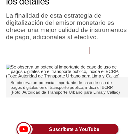
los detalles
Tu Dinero
La finalidad de esta estrategia de
digitalización del emisor monetario es
Finanzas Personales
ofrecer una mejor calidad de instrumentos
Inmobiliarias
de pago, adicionales al efectivo.
Plus G
Opinión
Editorial
Se observa un potencial importante de caso de uso de
Pregunta de hoy
pagos digitales en el transporte público, indica el BCRP.
(Foto: Autoridad de Transporte Urbano para Lima y Callao)
Blogs
Tendencias
Únete a nuestro canal
Lujo
Suscríbete a YouTube
Viajes