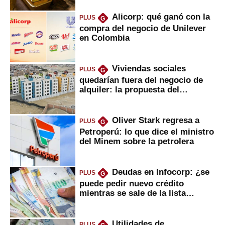
Alicorp: qué ganó con la
PLUS
G
compra del negocio de Unilever
en Colombia
Viviendas sociales
PLUS
G
quedarían fuera del negocio de
alquiler: la propuesta del
gobierno
Oliver Stark regresa a
PLUS
G
Petroperú: lo que dice el ministro
del Minem sobre la petrolera
Deudas en Infocorp: ¿se
PLUS
G
puede pedir nuevo crédito
mientras se sale de la lista
negra?
Utilidades de
PLUS