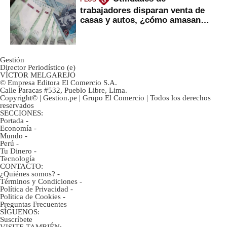
G
trabajadores disparan venta de
casas y autos, ¿cómo amasan
tanta liquidez?
Gestión
Director Periodístico (e)
VÍCTOR MELGAREJO
© Empresa Editora El Comercio S.A.
Calle Paracas #532, Pueblo Libre, Lima.
Copyright© | Gestion.pe | Grupo El Comercio | Todos los derechos
reservados
SECCIONES:
Portada
-
Economía
-
Mundo
-
Perú
-
Tu Dinero
-
Tecnología
CONTACTO:
¿Quiénes somos?
-
Términos y Condiciones
-
Política de Privacidad
-
Politica de Cookies
-
Preguntas Frecuentes
SÍGUENOS:
Suscríbete
VISITE TAMBIÉN: