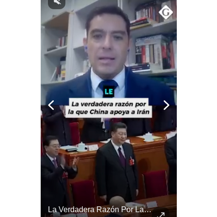
Notas Contratadas
Podcast
Gestión TV
Videos
Fotogalerías
gestion.pe
¿quiénes
Somos?
Términos
Y
Condiciones
Política
De
Abelardo De La Espriella Juramenta Como Nuevo Presidente | Gestión Mundo
La Verdadera Razón Por La Que China Apoya A Irán | Gestión Mundo
Privacidad