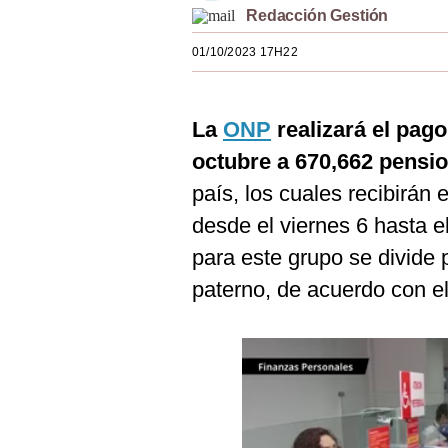
Redacción Gestión
Estilos
01/10/2023 17H22
Mundo
EEUU
La
ONP
realizará el pag
México
octubre a 670,662 pensio
España
país, los cuales recibirán
Internacional
desde el viernes 6 hasta e
para este grupo se divide p
Tecnología
paterno, de acuerdo con e
Club del Suscriptor
Mix
G de Gestión
Notas Contratadas