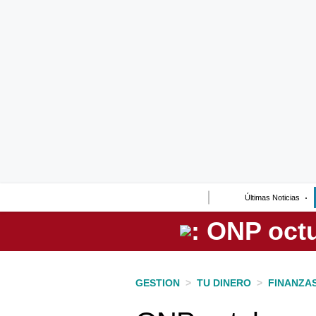
Lo último
Peru Quiosco
Portada
Empresas
Management & Empleo
Economía
Últimas Noticias
Mercados
Perú
Política
GESTION
>
TU DINERO
>
FINANZA
Tu Dinero