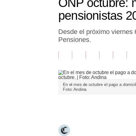
ONP octubre: m
Finanzas Personales
pensionistas 2
Inmobiliarias
Desde el próximo viernes 6
Plus G
Pensiones.
Opinión
Editorial
Pregunta de hoy
Blogs
En el mes de octubre el pago a domicili
Foto: Andina
Tendencias
Lujo
Únete a nuestro canal
Viajes
Moda