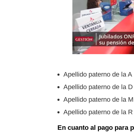
Podcast
Gestión TV
Videos
Fotogalerías
gestion.pe
Apellido paterno de la A 
¿quiénes
Somos?
Apellido paterno de la D 
Términos
Y
Apellido paterno de la M
Condiciones
Política
Apellido paterno de la R
De
Privacidad
En cuanto al pago para p
Politica