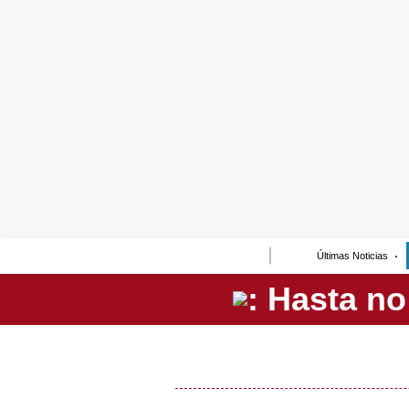
Lo último
Peru Quiosco
Portada
Empresas
Management & Empleo
Economía
Últimas Noticias
Mercados
Perú
Política
Tu Dinero