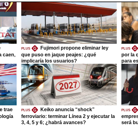
e
Fujimori propone eliminar ley
G
G
PLUS
PLUS
a caen,
que puso en jaque peajes: ¿qué
por la 
implicaría los usuarios?
para es
e trae
Keiko anuncia “shock”
G
G
PLUS
PLUS
ología
ferroviario: terminar Línea 2 y ejecutar la
empres
3, 4, 5 y 6; ¿habrá avances?
será b