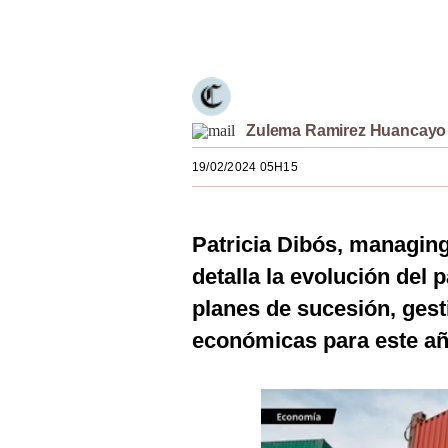
Estilos
Únete a nuestro canal
Mundo
EEUU
Zulema Ramirez Huancayo
México
19/02/2024 05H15
España
Internacional
Patricia Dibós, managing
Tecnología
detalla la evolución del 
Club del Suscriptor
planes de sucesión, ges
económicas para este añ
Mix
G de Gestión
Notas Contratadas