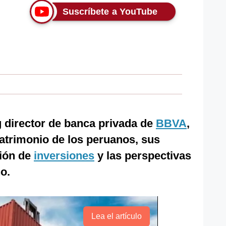
Suscríbete a YouTube
 director de banca privada de
BBVA
,
patrimonio de los peruanos, sus
tión de
inversiones
y las perspectivas
o.
Lea el artículo