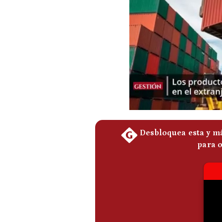
Podcast
Gestión TV
Videos
Fotogalerías
gestion.pe
¿quiénes
Somos?
Términos
Y
Condiciones
Política
De
Privacidad
Politica