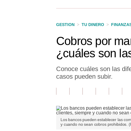
Finanzas Personales
Inmobiliarias
GESTION
>
TU DINERO
>
FINANZA
Plus G
Cobros por man
Opinión
¿cuáles son la
Editorial
Pregunta de hoy
Conoce cuáles son las dif
casos pueden subir.
Blogs
Tendencias
Lujo
Viajes
Los bancos pueden establecer las comi
y cuando no sean cobros prohibidos. (
Moda