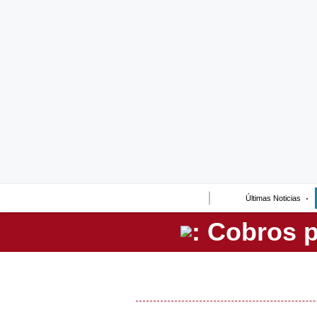
Lo último
Peru Quiosco
Portada
Empresas
Management & Empleo
Economía
Últimas Noticias
Mercados
Perú
Política
Tu Dinero