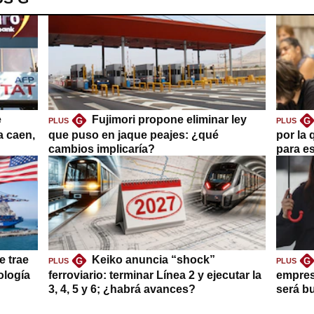
e
Fujimori propone eliminar ley
G
G
PLUS
PLUS
a caen,
que puso en jaque peajes: ¿qué
por la 
cambios implicaría?
para es
e trae
Keiko anuncia “shock”
G
G
PLUS
PLUS
ología
ferroviario: terminar Línea 2 y ejecutar la
empres
3, 4, 5 y 6; ¿habrá avances?
será b