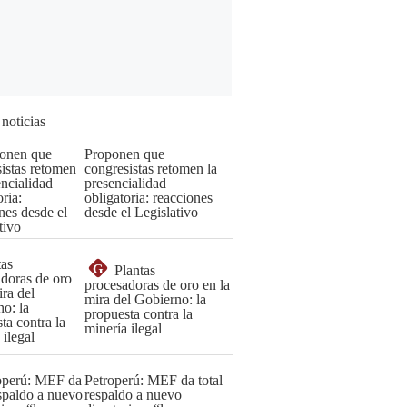
 noticias
Proponen que
congresistas retomen la
presencialidad
obligatoria: reacciones
desde el Legislativo
G
Plantas
procesadoras de oro en la
mira del Gobierno: la
propuesta contra la
minería ilegal
Petroperú: MEF da total
respaldo a nuevo