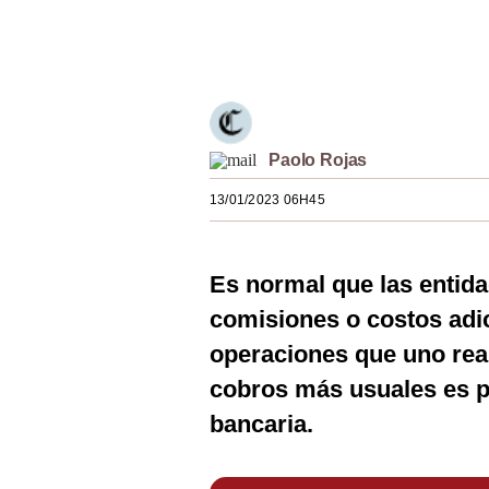
Estilos
Únete a nuestro canal
Mundo
EEUU
México
Paolo Rojas
España
13/01/2023 06H45
Internacional
Es normal que las entida
Tecnología
comisiones o costos adic
Club del Suscriptor
operaciones que uno real
Mix
cobros más usuales es p
G de Gestión
bancaria.
Notas Contratadas