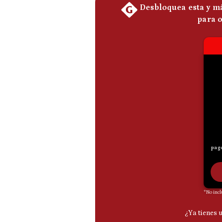
Podcast
Gestión TV
Videos
Fotogalerías
gestion.pe
¿quiénes
Somos?
Términos
Y
Condiciones
Política
De
Privacidad
Politica