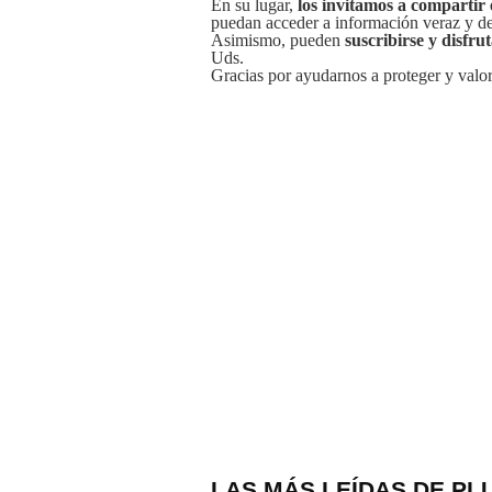
En su lugar,
los invitamos a compartir 
puedan acceder a información veraz y de 
Asimismo, pueden
suscribirse y disfru
Uds.
Gracias por ayudarnos a proteger y valor
LAS MÁS LEÍDAS DE PL