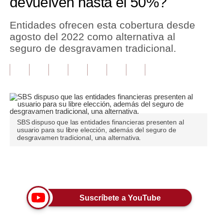
devuelven hasta el 50%?
Tu Dinero
Entidades ofrecen esta cobertura desde
agosto del 2022 como alternativa al
Finanzas Personales
seguro de desgravamen tradicional.
Inmobiliarias
Plus G
Opinión
Editorial
SBS dispuso que las entidades financieras presenten al
usuario para su libre elección, además del seguro de
Pregunta de hoy
desgravamen tradicional, una alternativa.
Blogs
Únete a nuestro canal
Tendencias
Lujo
Suscríbete a YouTube
Viajes