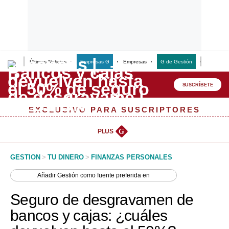
Últimas Noticias
Empresas G
Empresas
G de Gestión
Finanzas
Lo último
Peru Quiosco
SUSCRÍBETE
Portada
EXCLUSIVO PARA SUSCRIPTORES
Empresas
PLUS
G
Management & Empleo
GESTION
>
TU DINERO
>
FINANZAS PERSONALES
Economía
Añadir
Gestión
como fuente preferida en
Mercados
Seguro de desgravamen de
Perú
bancos y cajas: ¿cuáles
Política