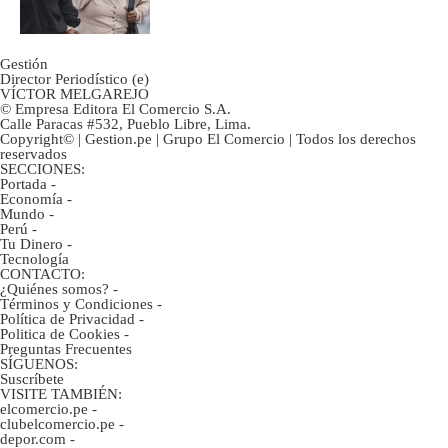
ahorristas?
Gestión
Director Periodístico (e)
VÍCTOR MELGAREJO
© Empresa Editora El Comercio S.A.
Calle Paracas #532, Pueblo Libre, Lima.
Copyright© | Gestion.pe | Grupo El Comercio | Todos los derechos
reservados
SECCIONES:
Portada
-
Economía
-
Mundo
-
Perú
-
Tu Dinero
-
Tecnología
CONTACTO:
¿Quiénes somos?
-
Términos y Condiciones
-
Política de Privacidad
-
Politica de Cookies
-
Preguntas Frecuentes
SÍGUENOS:
Suscríbete
VISITE TAMBIÉN:
elcomercio.pe
-
clubelcomercio.pe
-
depor.com
-