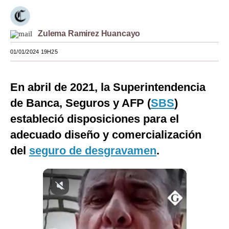
Moda
Zulema Ramirez Huancayo
Estilos
01/01/2024 19H25
Mundo
EEUU
En abril de 2021, la Superintendencia
México
de Banca, Seguros y AFP (
SBS
)
estableció disposiciones para el
España
adecuado diseño y comercialización
Internacional
del
seguro de desgravamen
.
Tecnología
Club del Suscriptor
Mix
G de Gestión