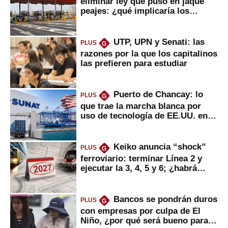
eliminar ley que puso en jaque
peajes: ¿qué implicaría los
usuarios?
UTP, UPN y Senati: las
PLUS
G
razones por la que los capitalinos
las prefieren para estudiar
Puerto de Chancay: lo
PLUS
G
que trae la marcha blanca por
uso de tecnología de EE.UU. en
mercancías
Keiko anuncia “shock”
PLUS
G
ferroviario: terminar Línea 2 y
ejecutar la 3, 4, 5 y 6; ¿habrá
avances?
Bancos se pondrán duros
PLUS
G
con empresas por culpa de El
Niño, ¿por qué será bueno para