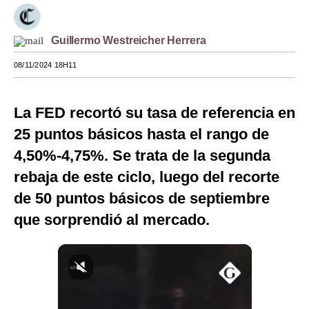
Moda
Guillermo Westreicher Herrera
Estilos
08/11/2024 18H11
Mundo
EEUU
La FED recortó su tasa de referencia en
México
25 puntos básicos hasta el rango de
4,50%-4,75%. Se trata de la segunda
España
rebaja de este ciclo, luego del recorte
Internacional
de 50 puntos básicos de septiembre
Tecnología
que sorprendió al mercado.
Club del Suscriptor
Mix
G de Gestión