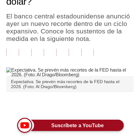
dólar?
Tu Dinero
El banco central estadounidense anunció
ayer un nuevo recorte dentro de un ciclo
Finanzas Personales
expansivo. Conoce los sustentos de la
Inmobiliarias
medida en la siguiente nota.
Plus G
Opinión
Editorial
Expectativa. Se prevén más recortes de la FED hasta el
2026. (Foto: Al Drago/Bloomberg)
Pregunta de hoy
Blogs
Únete a nuestro canal
Tendencias
Lujo
Suscríbete a YouTube
Viajes