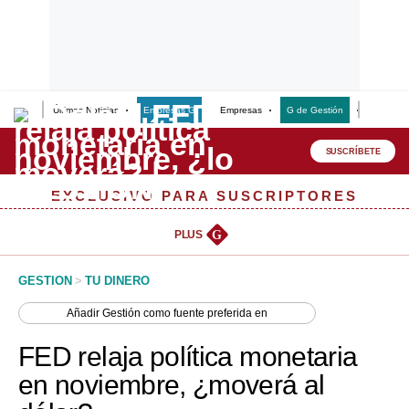
Últimas Noticias
Empresas G
Empresas
G de Gestión
Finanzas
Lo último
Peru Quiosco
SUSCRÍBETE
Portada
EXCLUSIVO PARA SUSCRIPTORES
Empresas
PLUS
G
Management & Empleo
GESTION
>
TU DINERO
Economía
Añadir
Gestión
como fuente preferida en
Mercados
FED relaja política monetaria
Perú
en noviembre, ¿moverá al
Política