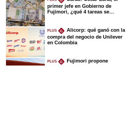
G
primer jefe en Gobierno de
Fujimori, ¿qué 4 tareas se
marcan urgentes?
Alicorp: qué ganó con la
PLUS
G
compra del negocio de Unilever
en Colombia
Fujimori propone
PLUS
G
eliminar ley que puso en jaque
peajes: ¿qué cambios implicaría?
Oliver Stark regresa a
PLUS
G
Petroperú: lo que dice el ministro
del Minem sobre la petrolera
Viviendas sociales
PLUS
G
quedarían fuera del negocio de