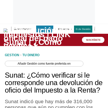
Últimas Noticias
Empresas G
Empresas
G de Gestión
Finanzas
Lo último
Peru Quiosco
SUSCRÍBETE
Portada
GESTION
>
TU DINERO
Empresas
Añadir
Gestión
como fuente preferida en
Management & Empleo
Sunat: ¿Cómo verificar si le
Economía
corresponde una devolución de
oficio del Impuesto a la Renta?
Mercados
Perú
Sunat indicó que hay más de 316,000
personas que aún no cumplen con los
Política