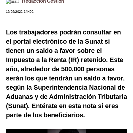
Redacción Gestión
Moda
19/02/2022 14H02
Estilos
Los trabajadores podrán consultar en
Mundo
el portal electrónico de la Sunat si
EEUU
tienen un saldo a favor sobre el
México
Impuesto a la Renta (IR) retenido. Este
año, alrededor de 500,000 personas
España
serán los que tendrán un saldo a favor,
Internacional
según la Superintendencia Nacional de
Tecnología
Aduanas y de Administración Tributaria
Club del Suscriptor
(Sunat). Entérate en esta nota si eres
parte de los beneficiarios.
Mix
G de Gestión