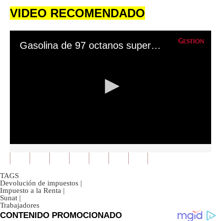
VIDEO RECOMENDADO
Gasolina de 97 octanos supera los 20 soles
0
seconds
of
0
TAGS
seconds
Devolución de impuestos
|
Impuesto a la Renta
|
Sunat
|
Trabajadores