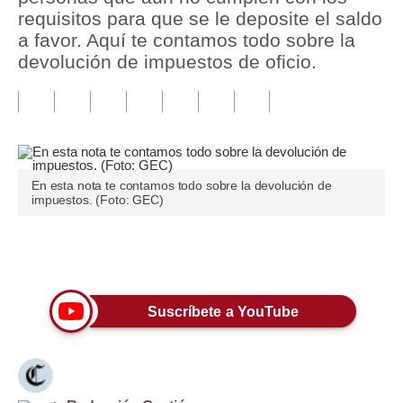
requisitos para que se le deposite el saldo
Tu Dinero
a favor. Aquí te contamos todo sobre la
devolución de impuestos de oficio.
Finanzas Personales
Inmobiliarias
Plus G
Opinión
En esta nota te contamos todo sobre la devolución de
impuestos. (Foto: GEC)
Editorial
Pregunta de hoy
Únete a nuestro canal
Blogs
Suscríbete a YouTube
Tendencias
Lujo
Viajes