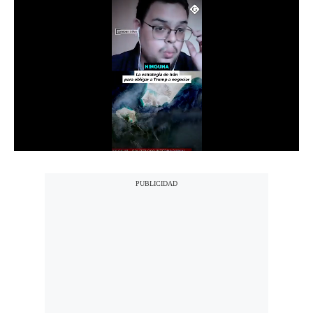
Notas Contratadas
Podcast
Gestión TV
Videos
Fotogalerías
gestion.pe
¿quiénes
Somos?
Términos
Y
Condiciones
Política
De
Privacidad