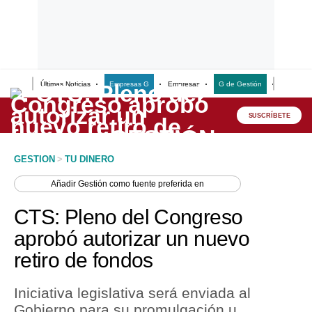
Últimas Noticias
Empresas G
Empresas
G de Gestión
Finanzas
Lo último
Peru Quiosco
SUSCRÍBETE
Portada
GESTION
>
TU DINERO
Empresas
Añadir
Gestión
como fuente preferida en
Management & Empleo
CTS: Pleno del Congreso
Economía
aprobó autorizar un nuevo
retiro de fondos
Mercados
Perú
Iniciativa legislativa será enviada al
Gobierno para su promulgación u
Política