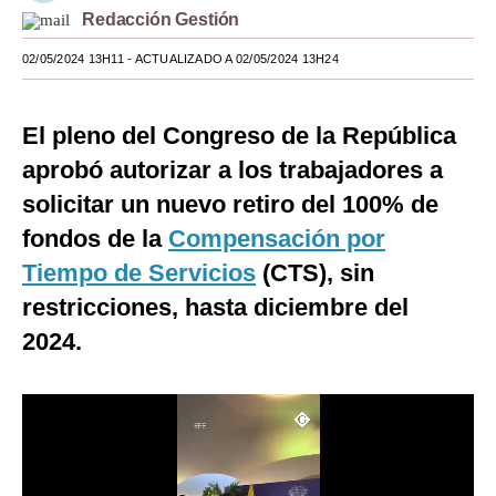
Redacción Gestión
Moda
02/05/2024 13H11
- ACTUALIZADO A 02/05/2024 13H24
Estilos
Mundo
El pleno del Congreso de la República
aprobó autorizar a los trabajadores a
EEUU
solicitar un nuevo retiro del 100% de
México
fondos de la
Compensación por
España
Tiempo de Servicios
(CTS), sin
Internacional
restricciones, hasta diciembre del
2024.
Tecnología
Club del Suscriptor
Mix
G de Gestión