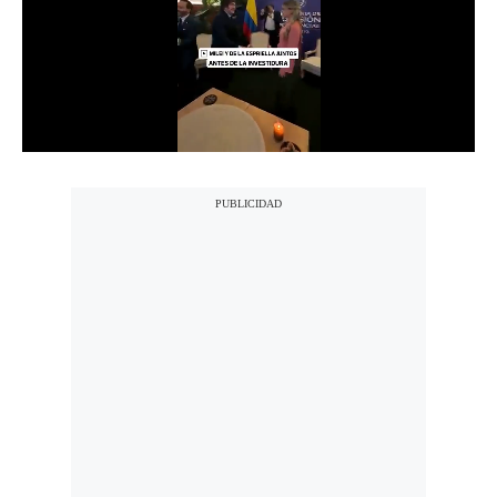
Notas Contratadas
Podcast
Gestión TV
Videos
Fotogalerías
gestion.pe
¿quiénes
Somos?
Términos
Y
Condiciones
Política
De
Privacidad