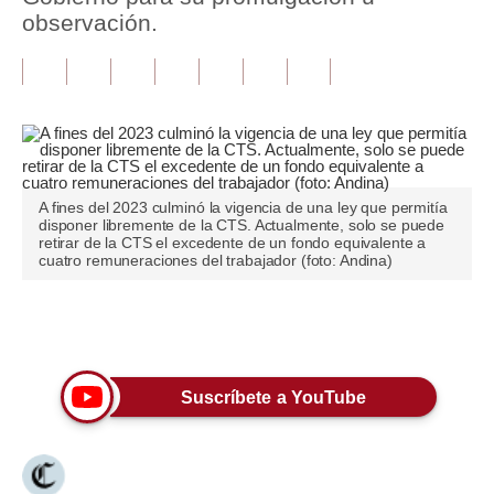
observación.
Tu Dinero
Finanzas Personales
Inmobiliarias
Plus G
A fines del 2023 culminó la vigencia de una ley que permitía
Opinión
disponer libremente de la CTS. Actualmente, solo se puede
retirar de la CTS el excedente de un fondo equivalente a
cuatro remuneraciones del trabajador (foto: Andina)
Editorial
Pregunta de hoy
Únete a nuestro canal
Blogs
Tendencias
Suscríbete a YouTube
Lujo
Viajes