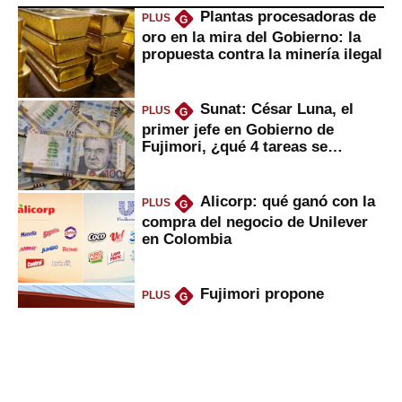
Plantas procesadoras de
PLUS
G
oro en la mira del Gobierno: la
propuesta contra la minería ilegal
Sunat: César Luna, el
PLUS
G
primer jefe en Gobierno de
Fujimori, ¿qué 4 tareas se
marcan urgentes?
Alicorp: qué ganó con la
PLUS
G
compra del negocio de Unilever
en Colombia
Fujimori propone
PLUS
G
eliminar ley que puso en jaque
peajes: ¿qué cambios implicaría?
Oliver Stark regresa a
PLUS
G