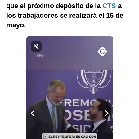
que el próximo depósito de la
CTS
a
Notas Contratadas
los trabajadores se realizará el 15 de
Podcast
mayo.
Gestión TV
Videos
Fotogalerías
gestion.pe
¿quiénes
Somos?
Términos
Y
Condiciones
Política
De
Privacidad