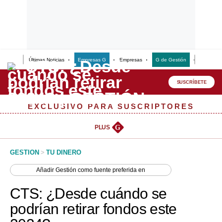
Últimas Noticias
Empresas G
Empresas
G de Gestión
Finanzas
Lo último
Peru Quiosco
SUSCRÍBETE
Portada
EXCLUSIVO PARA SUSCRIPTORES
Empresas
PLUS
G
Management & Empleo
GESTION
>
TU DINERO
Economía
Añadir
Gestión
como fuente preferida en
Mercados
CTS: ¿Desde cuándo se
Perú
podrían retirar fondos este
Política