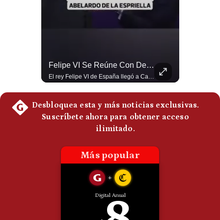
Politica
De
Cookies
Preguntas
Frecuentes
¿Irán Se Está Convirtiendo En Un Régimen Militar? | #radar24
Felipe VI Se Reúne Con De La Espriella Antes De La Investidura | Gestión Mundo
Esteban Silva, politólogo internacional, señala que algunos analistas consideran que la estructura religiosa iraní estaría sirviendo para sostener el poder de una cúpula militar. Explica que la Guardia Revolucionaria está aumentando su influencia sobre la seguridad, las decisiones estratégicas y hasta asuntos económicos como el estrecho de Ormuz. #Iran #GuardiaRevolucionaria #Geopolitica #NoticiasInternacionales #Shorts 👉 Suscríbete y activa la campana para no perderte nuestro análisis diario. 🌎 Síguenos en nuestras redes sociales: 📌 Web oficial: https://gestion.pe/mundo/ 📌 LinkedIn: http://bit.ly/3HYIET0 📌 X (Twitter): http://bit.ly/4noZtX9 📌 TikTok: http://bit.ly/4evB6TO
El rey Felipe VI de España llegó a Cali para reunirse con el presidente electo de Colombia, Abelardo de la Espriella, horas antes de su histórica investidura presidencial. Un encuentro clave que refuerza las relaciones diplomáticas y bilaterales entre ambas naciones antes de la ceremonia oficial. ¿Qué opinas sobre el papel diplomático de España en la política latinoamericana? #FelipeVI #DeLaEspriella #Colombia #Espana #PoliticaInternacional #Shorts 👉 Suscríbete y activa la campana para no perderte nuestro análisis diario. 🌎 Síguenos en nuestras redes sociales: 📌 Web oficial: https://gestion.pe/mundo/ 📌 LinkedIn: http://bit.ly/3HYIET0 📌 X (Twitter): http://bit.ly/4noZtX9 📌 TikTok: http://bit.ly/4evB6TO