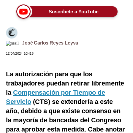
Moda
Suscríbete a YouTube
Estilos
Mundo
José Carlos Reyes Leyva
EEUU
17/04/2024 10H18
México
España
La autorización para que los
Internacional
trabajadores puedan retirar libremente
la
Compensación por Tiempo de
Tecnología
Servicio
(CTS) se extendería a este
Club del Suscriptor
año, debido a que existe consenso en
Mix
la mayoría de bancadas del Congreso
G de Gestión
para aprobar esta medida. Cabe anotar