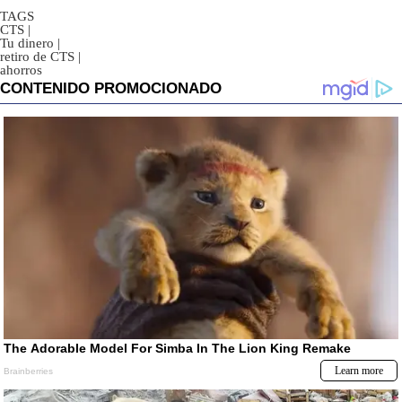
TAGS
CTS
|
Tu dinero
|
retiro de CTS
|
ahorros