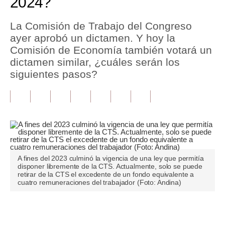
2024?
Tu Dinero
La Comisión de Trabajo del Congreso
ayer aprobó un dictamen. Y hoy la
Finanzas Personales
Comisión de Economía también votará un
Inmobiliarias
dictamen similar, ¿cuáles serán los
siguientes pasos?
Plus G
Opinión
Editorial
Pregunta de hoy
A fines del 2023 culminó la vigencia de una ley que permitía
Blogs
disponer libremente de la CTS. Actualmente, solo se puede
retirar de la CTS el excedente de un fondo equivalente a
Tendencias
cuatro remuneraciones del trabajador (Foto: Andina)
Lujo
Únete a nuestro canal
Viajes