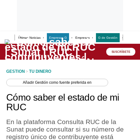
Últimas Noticias
Empresas G
Empresas
G de Gestión
Finanzas
Lo último
Peru Quiosco
SUSCRÍBETE
Portada
GESTION
>
TU DINERO
Empresas
Añadir
Gestión
como fuente preferida en
Management & Empleo
Cómo saber el estado de mi
Economía
RUC
Mercados
En la plataforma Consulta RUC de la
Perú
Sunat puede consultar si su número de
registro único de contribuyente está
Política