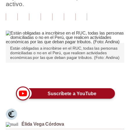
activo.
Tu Dinero
Finanzas Personales
Inmobiliarias
Plus G
Están obligadas a inscribirse en el RUC, todas las personas
domiciliadas o no en el Perú, que realicen actividades
Opinión
económicas por las que deban pagar tributos. (Foto: Andina)
Editorial
Únete a nuestro canal
Pregunta de hoy
Blogs
Suscríbete a YouTube
Tendencias
Lujo
Élida Vega Córdova
Viajes