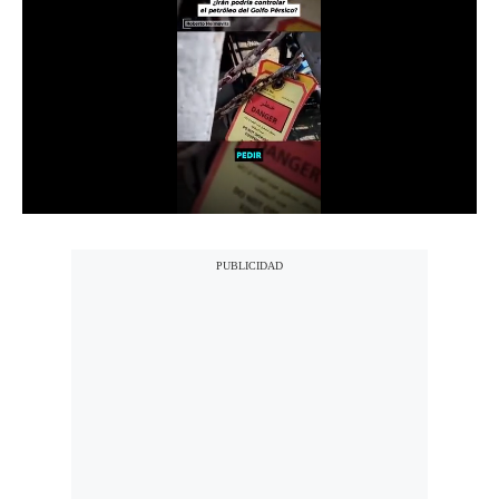
Notas Contratadas
Podcast
Gestión TV
Videos
Fotogalerías
gestion.pe
¿quiénes
Somos?
Términos
Y
Condiciones
Política
De
Privacidad