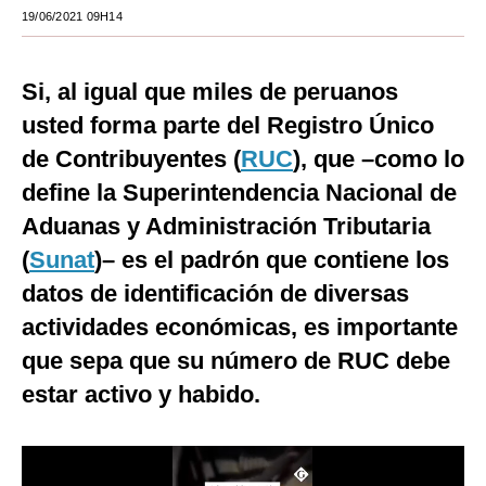
19/06/2021 09H14
Moda
Estilos
Si, al igual que miles de peruanos
Mundo
usted forma parte del Registro Único
de Contribuyentes (
RUC
), que –como lo
EEUU
define la Superintendencia Nacional de
México
Aduanas y Administración Tributaria
España
(
Sunat
)– es el padrón que contiene los
datos de identificación de diversas
Internacional
actividades económicas, es importante
Tecnología
que sepa que su número de RUC debe
Club del Suscriptor
estar activo y habido.
Mix
G de Gestión