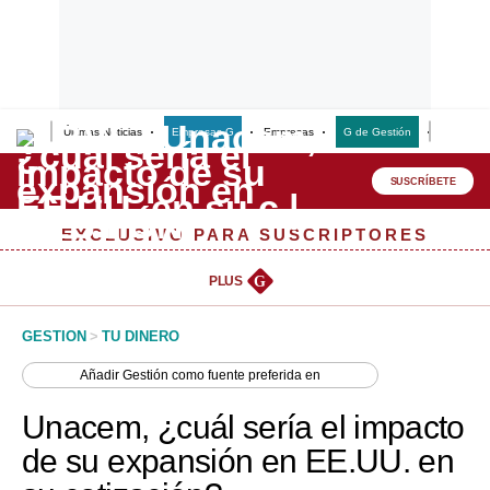
Últimas Noticias
Empresas G
Empresas
G de Gestión
Finanzas
Lo último
Peru Quiosco
SUSCRÍBETE
Portada
EXCLUSIVO PARA SUSCRIPTORES
Empresas
PLUS
G
Management & Empleo
GESTION
>
TU DINERO
Economía
Añadir
Gestión
como fuente preferida en
Mercados
Unacem, ¿cuál sería el impacto
Perú
de su expansión en EE.UU. en
Política