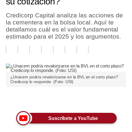
su cotización?
Tu Dinero
Credicorp Capital analiza las acciones de
la cementera en la bolsa local. Aquí te
Finanzas Personales
detallamos cuál es el valor fundamental
Inmobiliarias
estimado para el 2025 y los argumentos.
Plus G
Opinión
Editorial
¿Unacem podría revalorizarse en la BVL en el corto plazo?
Credicorp lo responde. (Foto: USI)
Pregunta de hoy
Blogs
Únete a nuestro canal
Tendencias
Lujo
Suscríbete a YouTube
Viajes