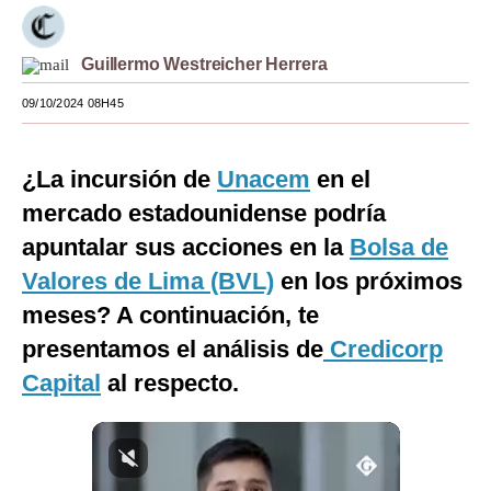
Moda
Guillermo Westreicher Herrera
Estilos
09/10/2024 08H45
Mundo
EEUU
¿La incursión de
Unacem
en el
México
mercado estadounidense podría
apuntalar sus acciones en la
Bolsa de
España
Valores de Lima (BVL)
en los próximos
Internacional
meses? A continuación, te
Tecnología
presentamos el análisis de
Credicorp
Capital
al respecto.
Club del Suscriptor
Mix
G de Gestión