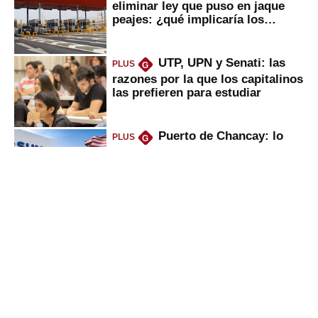
eliminar ley que puso en jaque
peajes: ¿qué implicaría los
usuarios?
UTP, UPN y Senati: las
PLUS
G
razones por la que los capitalinos
las prefieren para estudiar
Puerto de Chancay: lo
PLUS
G
que trae la marcha blanca por
uso de tecnología de EE.UU. en
mercancías
Keiko anuncia “shock”
PLUS
G
ferroviario: terminar Línea 2 y
ejecutar la 3, 4, 5 y 6; ¿habrá
avances?
Bancos se pondrán duros
PLUS
G
con empresas por culpa de El
Niño, ¿por qué será bueno para